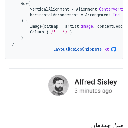
Row
(
verticalAlignment
=
Alignment
.
CenterVertic
horizontalArrangement
=
Arrangement
.
End
)
{
Image
(
bitmap
=
artist
.
image
,
contentDescri
Column
{
/*...*/
}
}
}
LayoutBasicsSnippets
.
kt
مدل چیدمان