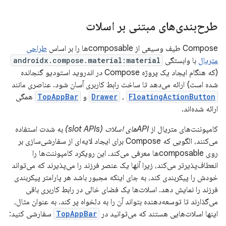
طرح‌بندی‌های مبتنی بر اسلات
Compose طیف وسیعی از composableها را بر اساس
طراحی
متریال
با وابستگی
androidx.compose.material:material
(که هنگام ایجاد یک پروژه Compose در اندروید استودیو گنجانده
شده است) ارائه می‌دهد تا ساخت رابط کاربری آسان شود. عناصری مانند
FloatingActionButton
،
Drawer
و
TopAppBar
همگی
ارائه شده‌اند.
کامپوننت‌های متریال از
APIهای اسلات (slot APIs)
به شدت استفاده
می‌کنند، الگویی که Compose برای ایجاد لایه‌ای از سفارشی‌سازی بر
روی composableها معرفی می‌کند. این رویکرد کامپوننت‌ها را
انعطاف‌پذیرتر می‌کند، زیرا آنها یک عنصر فرزند را می‌پذیرند که می‌تواند
خودش را پیکربندی کند، به جای اینکه مجبور باشد هر پارامتر پیکربندی
فرزند را نمایش دهد. اسلات‌ها یک فضای خالی در رابط کاربری باقی
می‌گذارند تا توسعه‌دهنده بتواند آن را به دلخواه پر کند. به عنوان مثال،
اینها اسلات‌هایی هستند که می‌توانید در
TopAppBar
سفارشی کنید: