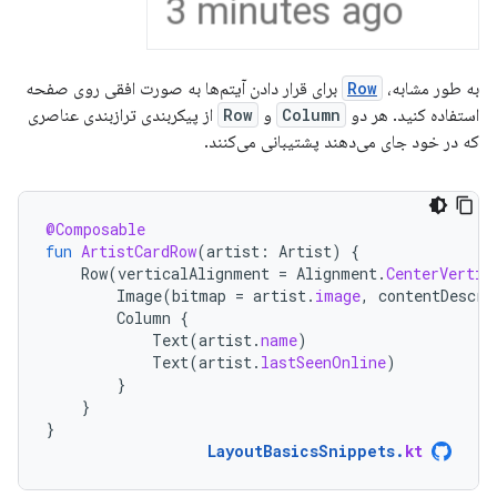
به طور مشابه،
Row
برای قرار دادن آیتم‌ها به صورت افقی روی صفحه
استفاده کنید. هر دو
Column
و
Row
از پیکربندی ترازبندی عناصری
که در خود جای می‌دهند پشتیبانی می‌کنند.
@Composable
fun
ArtistCardRow
(
artist
:
Artist
)
{
Row
(
verticalAlignment
=
Alignment
.
CenterVertic
Image
(
bitmap
=
artist
.
image
,
contentDescri
Column
{
Text
(
artist
.
name
)
Text
(
artist
.
lastSeenOnline
)
}
}
}
LayoutBasicsSnippets
.
kt