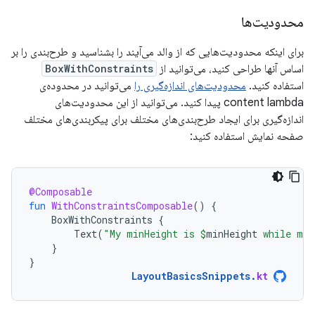
محدودیت‌ها
برای اینکه محدودیت‌هایی که از والد می‌آیند را بشناسید و طرح‌بندی را بر
اساس آنها طراحی کنید، می‌توانید از
BoxWithConstraints
استفاده کنید.
محدودیت‌های اندازه‌گیری را
می‌توانید در محدوده‌ی
content lambda پیدا کنید. می‌توانید از این محدودیت‌های
اندازه‌گیری برای ایجاد طرح‌بندی‌های مختلف برای پیکربندی‌های مختلف
صفحه نمایش استفاده کنید:
@Composable
fun
WithConstraintsComposable
()
{
BoxWithConstraints
{
Text
(
"My minHeight is 
$
minHeight
 while my 
}
}
LayoutBasicsSnippets
.
kt