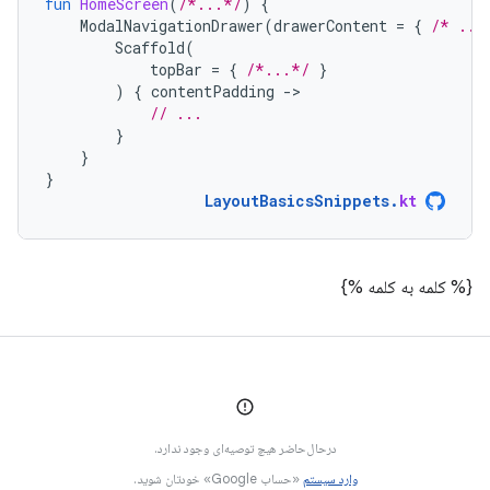
fun
HomeScreen
(
/*...*/
)
{
ModalNavigationDrawer
(
drawerContent
=
{
/* ...
Scaffold
(
topBar
=
{
/*...*/
}
)
{
contentPadding
-
// ...
}
}
}
LayoutBasicsSnippets
.
kt
{% کلمه به کلمه %}
درحال‌حاضر هیچ توصیه‌ای وجود ندارد.
وارد سیستم
«حساب Google» خودتان شوید.