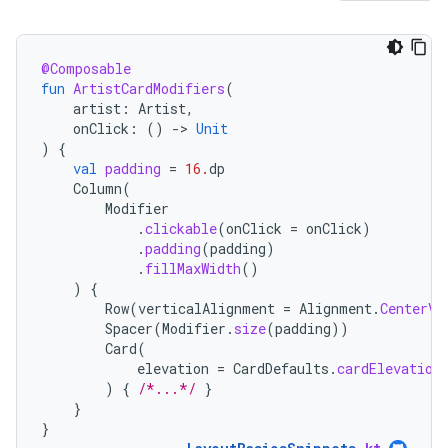
@Composable
fun
ArtistCardModifiers
(
artist
:
Artist
,
onClick
:
()
-
>
Unit
)
{
val
padding
=
16.
dp
Column
(
Modifier
.
clickable
(
onClick
=
onClick
)
.
padding
(
padding
)
.
fillMaxWidth
()
)
{
Row
(
verticalAlignment
=
Alignment
.
CenterVe
Spacer
(
Modifier
.
size
(
padding
))
Card
(
elevation
=
CardDefaults
.
cardElevation
)
{
/*...*/
}
}
}