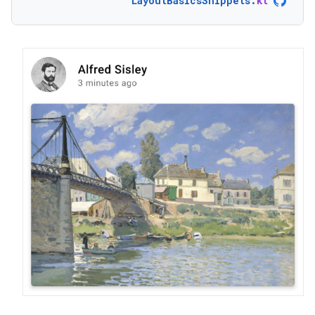
LayoutBasicsSnippets
.
kt