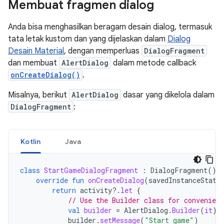
Membuat fragmen dialog
Anda bisa menghasilkan beragam desain dialog, termasuk
tata letak kustom dan yang dijelaskan dalam
Dialog
Desain Material
, dengan memperluas
DialogFragment
dan membuat
AlertDialog
dalam metode callback
onCreateDialog()
.
Misalnya, berikut
AlertDialog
dasar yang dikelola dalam
DialogFragment
:
Kotlin
Java
class
StartGameDialogFragment
:
DialogFragment
()
override
fun
onCreateDialog
(
savedInstanceState
return
activity
?.
let
{
// Use the Builder class for convenient
val
builder
=
AlertDialog
.
Builder
(
it
)
builder
.
setMessage
(
"Start game"
)