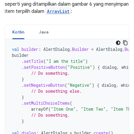
seperti yang ditampilkan dalam gambar 6 yang menyimpan
item terpilih dalam
ArrayList
:
Kotlin
Java
val
builder
:
AlertDialog
.
Builder
=
AlertDialog
.
Bui
builder
.
setTitle
(
"I am the title"
)
.
setPositiveButton
(
"Positive"
)
{
dialog
,
which
// Do something.
}
.
setNegativeButton
(
"Negative"
)
{
dialog
,
which
// Do something else.
}
.
setMultiChoiceItems
(
arrayOf
(
"Item One"
,
"Item Two"
,
"Item Thr
// Do something.
}
val
dialog
:
AlertDialog
=
builder
.
create
()