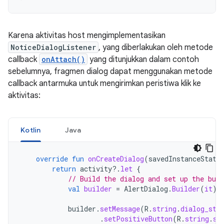
Karena aktivitas host mengimplementasikan
NoticeDialogListener
, yang diberlakukan oleh metode
callback
onAttach()
yang ditunjukkan dalam contoh
sebelumnya, fragmen dialog dapat menggunakan metode
callback antarmuka untuk mengirimkan peristiwa klik ke
aktivitas:
Kotlin
Java
override
fun
onCreateDialog
(
savedInstanceState
return
activity
?.
let
{
// Build the dialog and set up the butt
val
builder
=
AlertDialog
.
Builder
(
it
)
builder
.
setMessage
(
R
.
string
.
dialog_sta
.
setPositiveButton
(
R
.
string
.
st