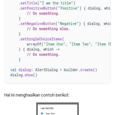
.
setTitle
(
"I am the title"
)
.
setPositiveButton
(
"Positive"
)
{
dialog
,
which
// Do something.
}
.
setNegativeButton
(
"Negative"
)
{
dialog
,
which
// Do something else.
}
.
setSingleChoiceItems
(
arrayOf
(
"Item One"
,
"Item Two"
,
"Item Thr
)
{
dialog
,
which
-
// Do something.
}
val
dialog
:
AlertDialog
=
builder
.
create
()
dialog
.
show
()
Hal ini menghasilkan contoh berikut: