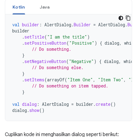
Kotlin
Java
val
builder
:
AlertDialog
.
Builder
=
AlertDialog
.
Bui
builder
.
setTitle
(
"I am the title"
)
.
setPositiveButton
(
"Positive"
)
{
dialog
,
which
// Do something.
}
.
setNegativeButton
(
"Negative"
)
{
dialog
,
which
// Do something else.
}
.
setItems
(
arrayOf
(
"Item One"
,
"Item Two"
,
"It
// Do something on item tapped.
}
val
dialog
:
AlertDialog
=
builder
.
create
()
dialog
.
show
()
Cuplikan kode ini menghasilkan dialog seperti berikut: