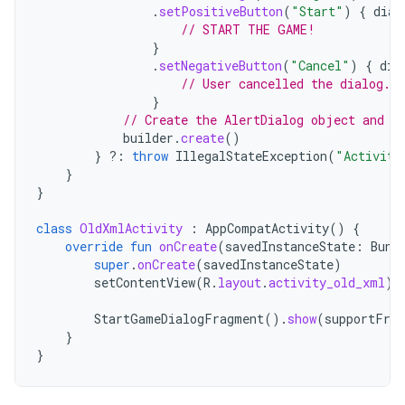
.
setPositiveButton
(
"Start"
)
{
dial
// START THE GAME!
}
.
setNegativeButton
(
"Cancel"
)
{
dia
// User cancelled the dialog.
}
// Create the AlertDialog object and r
builder
.
create
()
}
?:
throw
IllegalStateException
(
"Activity
}
}
class
OldXmlActivity
:
AppCompatActivity
()
{
override
fun
onCreate
(
savedInstanceState
:
Bund
super
.
onCreate
(
savedInstanceState
)
setContentView
(
R
.
layout
.
activity_old_xml
)
StartGameDialogFragment
().
show
(
supportFrag
}
}