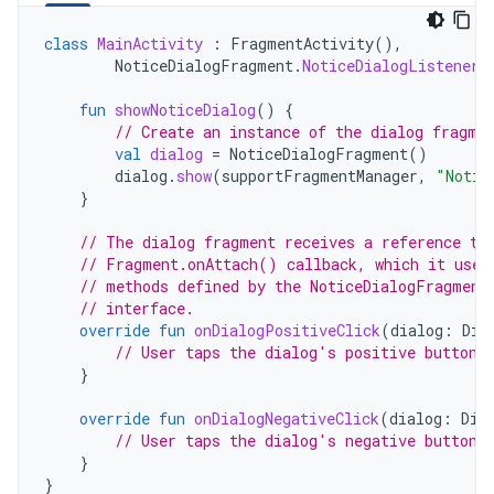
class
MainActivity
:
FragmentActivity
(),
NoticeDialogFragment
.
NoticeDialogListener
fun
showNoticeDialog
()
{
// Create an instance of the dialog fragme
val
dialog
=
NoticeDialogFragment
()
dialog
.
show
(
supportFragmentManager
,
"Notic
}
// The dialog fragment receives a reference to
// Fragment.onAttach() callback, which it uses
// methods defined by the NoticeDialogFragment
// interface.
override
fun
onDialogPositiveClick
(
dialog
:
Dia
// User taps the dialog's positive button.
}
override
fun
onDialogNegativeClick
(
dialog
:
Dia
// User taps the dialog's negative button.
}
}