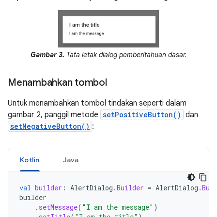
Gambar 3.
Tata letak dialog pemberitahuan dasar.
Menambahkan tombol
Untuk menambahkan tombol tindakan seperti dalam
gambar 2, panggil metode
setPositiveButton()
dan
setNegativeButton()
:
Kotlin
Java
val
builder
:
AlertDialog
.
Builder
=
AlertDialog
.
Bui
builder
.
setMessage
(
"I am the message"
)
.
setTitle
(
"I am the title"
)