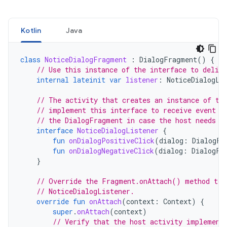
Kotlin
Java
class
NoticeDialogFragment
:
DialogFragment
()
{
// Use this instance of the interface to delive
internal
lateinit
var
listener
:
NoticeDialogLi
// The activity that creates an instance of th
// implement this interface to receive event c
// the DialogFragment in case the host needs t
interface
NoticeDialogListener
{
fun
onDialogPositiveClick
(
dialog
:
DialogFr
fun
onDialogNegativeClick
(
dialog
:
DialogFr
}
// Override the Fragment.onAttach() method to 
// NoticeDialogListener.
override
fun
onAttach
(
context
:
Context
)
{
super
.
onAttach
(
context
)
// Verify that the host activity implement