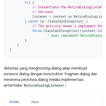
try
{
// Instantiate the NoticeDialogListene
// the host.
listener
=
context
as
NoticeDialogList
}
catch
(
e
:
ClassCastException
)
{
// The activity doesn't implement the 
throw
ClassCastException
((
context
.
toSt
" must implement NoticeDialogL
}
}
}
Aktivitas yang menghosting dialog akan membuat
instance dialog dengan konstruktor fragmen dialog dan
menerima peristiwa dialog melalui implementasi
antarmuka
NoticeDialogListener
:
Kotlin
Java