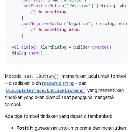
.
setPositiveButton
(
"Positive"
)
{
dialog
,
which
// Do something.
}
.
setNegativeButton
(
"Negative"
)
{
dialog
,
which
// Do something else.
}
val
dialog
:
AlertDialog
=
builder
.
create
()
dialog
.
show
()
Metode
set...Button()
memerlukan judul untuk tombol
—disediakan oleh
resource string
—dan
DialogInterface.OnClickListener
yang menentukan
tindakan yang akan diambil saat pengguna mengetuk
tombol.
Ada tiga tombol tindakan yang dapat ditambahkan:
Positif:
gunakan ini untuk menerima dan melanjutkan