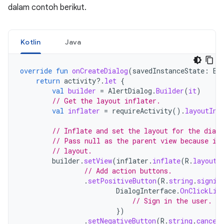
dalam contoh berikut.
Kotlin
Java
override
fun
onCreateDialog
(
savedInstanceState
:
Bu
return
activity
?.
let
{
val
builder
=
AlertDialog
.
Builder
(
it
)
// Get the layout inflater.
val
inflater
=
requireActivity
().
layoutInf
// Inflate and set the layout for the dialo
// Pass null as the parent view because it
// layout.
builder
.
setView
(
inflater
.
inflate
(
R
.
layout
.
// Add action buttons.
.
setPositiveButton
(
R
.
string
.
signin
DialogInterface
.
OnClickLis
// Sign in the user.
})
.
setNegativeButton
(
R
.
string
.
cancel