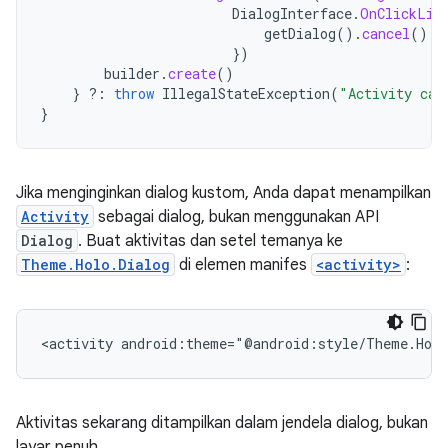
DialogInterface
.
OnClickLis
getDialog
().
cancel
()
})
builder
.
create
()
}
?:
throw
IllegalStateException
(
"Activity can
}
Jika menginginkan dialog kustom, Anda dapat menampilkan
Activity
sebagai dialog, bukan menggunakan API
Dialog
. Buat aktivitas dan setel temanya ke
Theme.Holo.Dialog
di elemen manifes
<activity>
:
<activity
android:theme="@android:style/Theme.Holo
Aktivitas sekarang ditampilkan dalam jendela dialog, bukan
layar penuh.