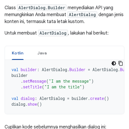
Class
AlertDialog.Builder
menyediakan API yang
memungkinkan Anda membuat
AlertDialog
dengan jenis
konten ini, termasuk tata letak kustom.
Untuk membuat
AlertDialog
, lakukan hal berikut:
Kotlin
Java
val
builder
:
AlertDialog
.
Builder
=
AlertDialog
.
Bui
builder
.
setMessage
(
"I am the message"
)
.
setTitle
(
"I am the title"
)
val
dialog
:
AlertDialog
=
builder
.
create
()
dialog
.
show
()
Cuplikan kode sebelumnya menghasilkan dialog ini: