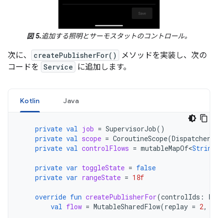
図 5.
追加する照明とサーモスタットのコントロール。
次に、
createPublisherFor()
メソッドを実装し、次の
コードを
Service
に追加します。
Kotlin
Java
private
val
job
=
SupervisorJob
()
private
val
scope
=
CoroutineScope
(
Dispatchers
private
val
controlFlows
=
mutableMapOf
<
String
private
var
toggleState
=
false
private
var
rangeState
=
18f
override
fun
createPublisherFor
(
controlIds
:
Li
val
flow
=
MutableSharedFlow
(
replay
=
2
,
e