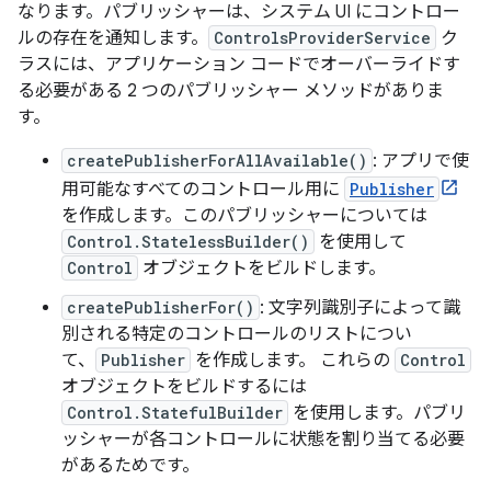
なります。パブリッシャーは、システム UI にコントロー
ルの存在を通知します。
ControlsProviderService
ク
ラスには、アプリケーション コードでオーバーライドす
る必要がある 2 つのパブリッシャー メソッドがありま
す。
createPublisherForAllAvailable()
: アプリで使
用可能なすべてのコントロール用に
Publisher
を作成します。このパブリッシャーについては
Control.StatelessBuilder()
を使用して
Control
オブジェクトをビルドします。
createPublisherFor()
: 文字列識別子によって識
別される特定のコントロールのリストについ
て、
Publisher
を作成します。 これらの
Control
オブジェクトをビルドするには
Control.StatefulBuilder
を使用します。パブリ
ッシャーが各コントロールに状態を割り当てる必要
があるためです。