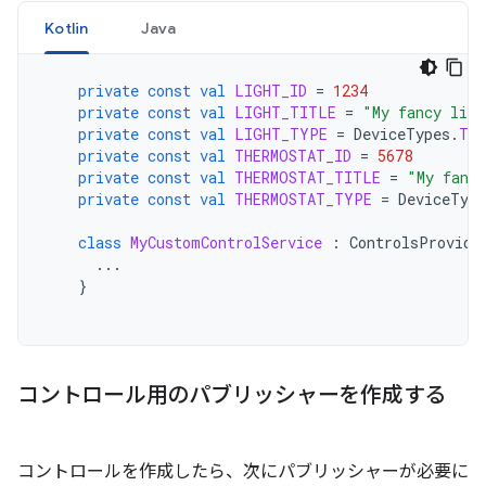
Kotlin
Java
private
const
val
LIGHT_ID
=
1234
private
const
val
LIGHT_TITLE
=
"My fancy ligh
private
const
val
LIGHT_TYPE
=
DeviceTypes
.
TY
private
const
val
THERMOSTAT_ID
=
5678
private
const
val
THERMOSTAT_TITLE
=
"My fanc
private
const
val
THERMOSTAT_TYPE
=
DeviceType
class
MyCustomControlService
:
ControlsProvide
...
}
コントロール用のパブリッシャーを作成する
コントロールを作成したら、次にパブリッシャーが必要に