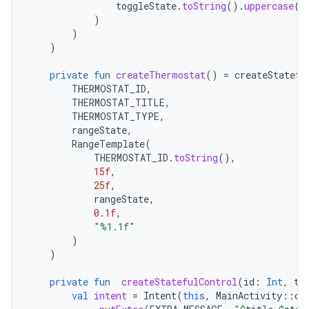
toggleState
.
toString
().
uppercase
(
L
)
)
)
private
fun
createThermostat
()
=
createStatefu
THERMOSTAT_ID
,
THERMOSTAT_TITLE
,
THERMOSTAT_TYPE
,
rangeState
,
RangeTemplate
(
THERMOSTAT_ID
.
toString
(),
15f
,
25f
,
rangeState
,
0.1f
,
"%1.1f"
)
)
private
fun
createStatefulControl
(
id
:
Int
,
ti
val
intent
=
Intent
(
this
,
MainActivity
::
cl