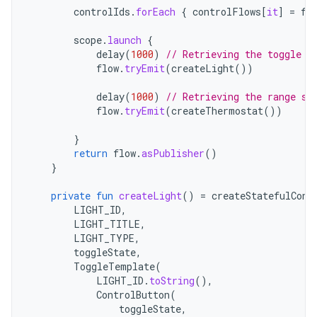
controlIds
.
forEach
{
controlFlows
[
it
]
=
fl
scope
.
launch
{
delay
(
1000
)
// Retrieving the toggle s
flow
.
tryEmit
(
createLight
())
delay
(
1000
)
// Retrieving the range st
flow
.
tryEmit
(
createThermostat
())
}
return
flow
.
asPublisher
()
}
private
fun
createLight
()
=
createStatefulCont
LIGHT_ID
,
LIGHT_TITLE
,
LIGHT_TYPE
,
toggleState
,
ToggleTemplate
(
LIGHT_ID
.
toString
(),
ControlButton
(
toggleState
,