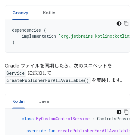
Groovy
Kotlin
dependencies
{
implementation
"org.jetbrains.kotlinx:kotlinx-
}
Gradle ファイルを同期したら、次のスニペットを
Service
に追加して
createPublisherForAllAvailable()
を実装します。
Kotlin
Java
class
MyCustomControlService
:
ControlsProvide
override
fun
createPublisherForAllAvailable
(