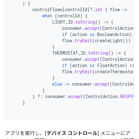
)
{
controlFlows
[
controlId
]?.
let
{
flow
->
when
(
controlId
)
{
LIGHT_ID
.
toString
()
->
{
consumer
.
accept
(
ControlAction
.
if
(
action
is
BooleanAction
)
t
flow
.
tryEmit
(
createLight
())
}
THERMOSTAT_ID
.
toString
()
->
{
consumer
.
accept
(
ControlAction
.
if
(
action
is
FloatAction
)
ran
flow
.
tryEmit
(
createThermostat
(
}
else
->
consumer
.
accept
(
ControlAct
}
}
?:
consumer
.
accept
(
ControlAction
.
RESPONS
}
アプリを実行し、[
デバイス コントロール
] メニューにア