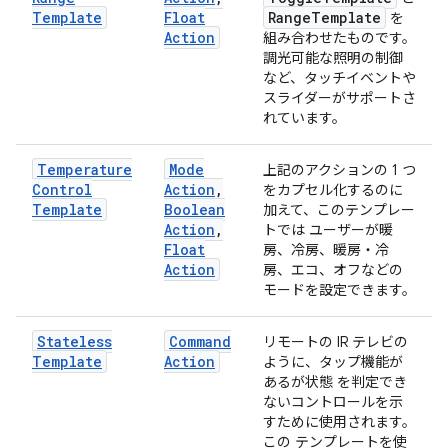
Template
Float
Range
Template
を
Action
組み合わせたものです。
調光可能な照明の制御
など、タッチイベントや
スライダーがサポートさ
れています。
Temperature
Mode
上記のアクションの 1 つ
Control
Action
,
をカプセル化するのに
Template
Boolean
加えて、このテンプレー
Action
,
トでは ユーザーが暖
Float
房、冷房、暖房・冷
Action
房、エコ、オフなどの
モードを設定できます。
Stateless
Command
リモートの IR テレビの
Template
Action
ように、タップ機能が
あるが状態 を判定でき
ないコントロールを示
すために使用されます。
この テンプレートを使