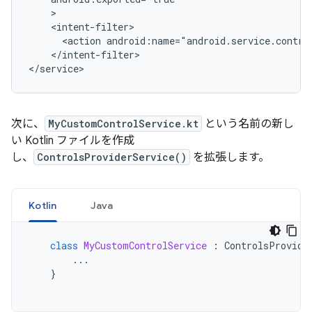
<action
android:name="android.service.contro
</intent-filter>

次に、
MyCustomControlService.kt
という名前の新し
い Kotlin ファイルを作成
し、
ControlsProviderService()
を拡張します。
Kotlin
Java
class
MyCustomControlService
:
ControlsProvide
...
}