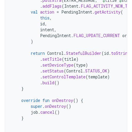
.
putExtra
(
EXTRA_MESSAGE
,
"
$
title
$
stat
.
addFlags
(
Intent
.
FLAG_ACTIVITY_NEW_TA
val
action
=
PendingIntent
.
getActivity
(
this
,
id
,
intent
,
PendingIntent
.
FLAG_UPDATE_CURRENT
or
P
)
return
Control
.
StatefulBuilder
(
id
.
toString
.
setTitle
(
title
)
.
setDeviceType
(
type
)
.
setStatus
(
Control
.
STATUS_OK
)
.
setControlTemplate
(
template
)
.
build
()
}
override
fun
onDestroy
()
{
super
.
onDestroy
()
job
.
cancel
()
}