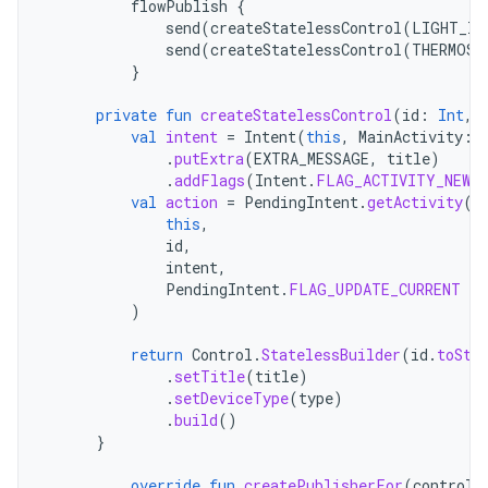
flowPublish
{
send
(
createStatelessControl
(
LIGHT_ID
send
(
createStatelessControl
(
THERMOST
}
private
fun
createStatelessControl
(
id
:
Int
,
val
intent
=
Intent
(
this
,
MainActivity
::
.
putExtra
(
EXTRA_MESSAGE
,
title
)
.
addFlags
(
Intent
.
FLAG_ACTIVITY_NEW_
val
action
=
PendingIntent
.
getActivity
(
this
,
id
,
intent
,
PendingIntent
.
FLAG_UPDATE_CURRENT
or
)
return
Control
.
StatelessBuilder
(
id
.
toStr
.
setTitle
(
title
)
.
setDeviceType
(
type
)
.
build
()
}
override
fun
createPublisherFor
(
controlI