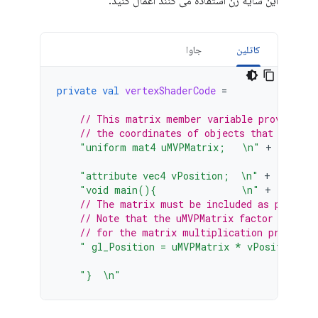
این سایه زن استفاده می کنند اعمال کنید.
کاتلین
جاوا
private
val
vertexShaderCode
=
// This matrix member variable provides a
// the coordinates of objects that use th
"uniform mat4 uMVPMatrix;   \n"
+
"attribute vec4 vPosition;  \n"
+
"void main(){               \n"
+
// The matrix must be included as part of
// Note that the uMVPMatrix factor *must 
// for the matrix multiplication product 
" gl_Position = uMVPMatrix * vPosition; \
"}  \n"