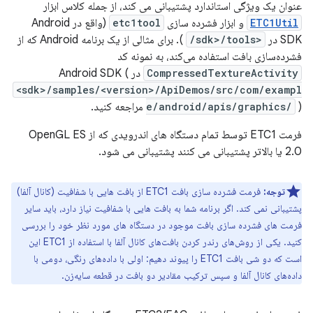
عنوان یک ویژگی استاندارد پشتیبانی می کند، از جمله کلاس ابزار
ETC1Util
و ابزار فشرده سازی
etc1tool
(واقع در Android
SDK در
<sdk>/tools/
). برای مثالی از یک برنامه Android که از
فشرده‌سازی بافت استفاده می‌کند، به نمونه کد
CompressedTextureActivity
در Android SDK (
<sdk>/samples/<version>/ApiDemos/src/com/exampl
) مراجعه کنید.
e/android/apis/graphics/
فرمت ETC1 توسط تمام دستگاه های اندرویدی که از OpenGL ES
2.0 یا بالاتر پشتیبانی می کنند پشتیبانی می شود.
توجه:
فرمت فشرده سازی بافت ETC1 از بافت هایی با شفافیت (کانال آلفا)
پشتیبانی نمی کند. اگر برنامه شما به بافت هایی با شفافیت نیاز دارد، باید سایر
فرمت های فشرده سازی بافت موجود در دستگاه های مورد نظر خود را بررسی
کنید. یکی از روش‌های رندر کردن بافت‌های کانال آلفا با استفاده از ETC1 این
است که دو شی بافت ETC1 را پیوند دهیم: اولی با داده‌های رنگی، دومی با
داده‌های کانال آلفا و سپس ترکیب مقادیر دو بافت در قطعه سایه‌زن.