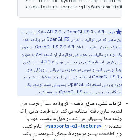
<!--
Tell
the
system
this
app
requires
OpenGL
<uses-feature
android:glEsVersion="0x00030002
توجه:
OpenGL ES 3.x API با API 2.0 سازگار است، به
این معنی که می توانید با اجرای OpenGL ES در برنامه خود
انعطاف پذیرتر باشید. با اعلام OpenGL ES 2.0 API به عنوان
یک الزام در مانیفست خود، می توانید از آن نسخه API به عنوان
پیش فرض استفاده کنید، در دسترس بودن API 3.x را در زمان
اجرا بررسی کنید و سپس در صورت پشتیبانی از ویژگی های
OpenGL ES 3.x استفاده کنید. آن را برای اطلاعات بیشتر در
مورد بررسی نسخه OpenGL ES پشتیبانی شده توسط یک
دستگاه، به
بررسی نسخه OpenGL ES
مراجعه کنید.
الزامات فشرده سازی بافت
- اگر برنامه شما از فرمت های
فشرده سازی بافت استفاده می کند، باید فرمت هایی را که
برنامه شما پشتیبانی می کند در فایل مانیفست خود با
استفاده از
<supports-gl-texture>
اعلام کنید.
برای اطلاعات بیشتر در مورد قالب‌های فشرده‌سازی بافت