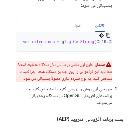
پشتیبانی می شود:
کاتلین
جاوا
var
extensions
=
gl
.
glGetString
(
GL10
.
GL_EXTEN
هشدار:
نتایج این تماس
بر اساس مدل دستگاه متفاوت است!
شما باید این فراخوانی را روی چندین دستگاه هدف اجرا کنید تا
مشخص کنید چه نوع فشرده سازی معمولاً پشتیبانی می شود.
خروجی این روش را بررسی کنید تا مشخص کنید چه
برنامه‌های افزودنی OpenGL در دستگاه پشتیبانی
می‌شوند.
بسته برنامه افزودنی اندروید (AEP)