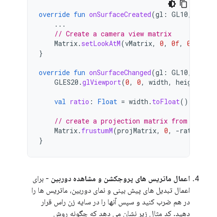
override
fun
onSurfaceCreated
(
gl
:
GL10
,
confi
...
// Create a camera view matrix
Matrix
.
setLookAtM
(
vMatrix
,
0
,
0f
,
0f
,
-
3f
}
override
fun
onSurfaceChanged
(
gl
:
GL10
,
width
GLES20
.
glViewport
(
0
,
0
,
width
,
height
)
val
ratio
:
Float
=
width
.
toFloat
()
/
heig
// create a projection matrix from device
Matrix
.
frustumM
(
projMatrix
,
0
,
-
ratio
,
ra
}
اعمال ماتریس های پروجکشن و مشاهده دوربین
- برای
اعمال تبدیل های پیش بینی و نمای دوربین، ماتریس ها را
در هم ضرب کنید و سپس آنها را در سایه زن راس قرار
دهید. کد مثال زیر نشان می دهد که چگونه روش