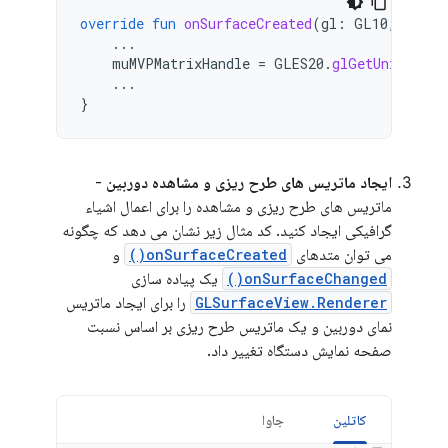
override
fun
onSurfaceCreated
(
gl
:
GL10
,
confi
...
muMVPMatrixHandle
=
GLES20
.
glGetUniformLo
...
}
ایجاد ماتریس های طرح ریزی و مشاهده دوربین
-
ماتریس های طرح ریزی و مشاهده را برای اعمال اشیاء
گرافیکی ایجاد کنید. کد مثال زیر نشان می دهد که چگونه
می توان متدهای
onSurfaceCreated()
و
onSurfaceChanged()
یک پیاده سازی
GLSurfaceView.Renderer
را برای ایجاد ماتریس
نمای دوربین و یک ماتریس طرح ریزی بر اساس نسبت
صفحه نمایش دستگاه تغییر داد.
کاتلین
جاوا