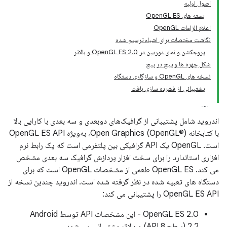
اصول اولیه
بسته های OpenGL ES
اعلام الزامات OpenGL
نگاشت مختصات برای اشیاء ترسیم شده
پروجکشن و نمای دوربین در OpenGL ES 2.0 و بالاتر
شکل چهره ها و پیچ در پیچ
نسخه های OpenGL و سازگاری دستگاه
پشتیبانی از فشرده سازی بافت
اندروید شامل پشتیبانی از گرافیک‌های دوبعدی و سه بعدی با کارایی بالا
با کتابخانه Open Graphics (OpenGL®)، به‌ویژه OpenGL ES API
است. OpenGL یک API گرافیکی بین پلتفرمی است که یک رابط نرم
افزاری استاندارد را برای سخت افزار پردازش گرافیک سه بعدی مشخص
می کند. OpenGL ES طعمی از مشخصات OpenGL است که برای
دستگاه های تعبیه شده در نظر گرفته شده است. اندروید چندین نسخه از
OpenGL ES API را پشتیبانی می کند:
OpenGL ES 2.0 - این مشخصات API توسط Android
2.2 (سطح API 8) و بالاتر پشتیبانی می شود.