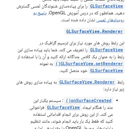
GLSurfaceView
را برای پیاده‌سازی شنوندگان لمسی گسترش
دهید، همانطور که در درس آموزش OpenGL،
پاسخ به
رویدادهای لمسی
نشان داده شده است.
GLSurfaceView.Renderer
این رابط روش های مورد نیاز برای ترسیم گرافیک در
GLSurfaceView
را تعریف می کند. شما باید پیاده سازی این
رابط را به عنوان یک کلاس جداگانه ارائه کنید و آن را با استفاده از
GLSurfaceView.setRenderer()
به نمونه
GLSurfaceView
خود متصل کنید.
رابط
GLSurfaceView.Renderer
به پیاده سازی روش های
زیر نیاز دارد:
onSurfaceCreated()
: سیستم یکبار این
متد را هنگام ایجاد
GLSurfaceView
فراخوانی
می کند. از این روش برای انجام اقداماتی استفاده
کنید که فقط یک بار باید انجام شوند، مانند تنظیم
پارامترهای محیط OpenGL یا مقداردهی اولیه