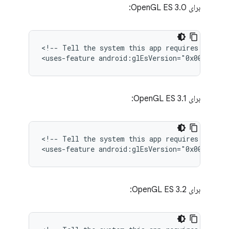
برای OpenGL ES 3.0:
<!--
Tell
the
system
this
app
requires
OpenGL
<uses-feature
android:glEsVersion="0x00030000
برای OpenGL ES 3.1:
<!--
Tell
the
system
this
app
requires
OpenGL
<uses-feature
android:glEsVersion="0x00030001
برای OpenGL ES 3.2: