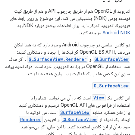
اندروید از OpenGL هم از طریق چارچوب API و هم از طریق کیت
توسعه بومی (NDK) پشتیبانی می کند. این موضوع بر روی رابط های
فریمورک اندروید تمرکز دارد. برای اطلاعات بیشتر درباره NDK، به
Android NDK
مراجعه کنید.
دو کلاس اساسی در چارچوب Android وجود دارد که به شما امکان
می‌دهد با OpenGL ES API گرافیک‌ها را ایجاد و دستکاری کنید:
GLSurfaceView
و
GLSurfaceView.Renderer
. اگر هدف
شما استفاده از OpenGL در برنامه اندرویدی خود است، درک نحوه پیاده
سازی این کلاس ها در یک فعالیت باید اولین هدف شما باشد.
GLSurfaceView
این کلاس یک
View
است که در آن می توانید اشیاء را با
استفاده از فراخوانی های OpenGL API ترسیم و دستکاری کنید
و از نظر عملکرد مشابه
SurfaceView
است. می توانید با
ایجاد یک نمونه از
GLSurfaceView
و افزودن
Renderer
خود به آن از این کلاس استفاده کنید. با این حال، اگر می‌خواهید
رویدادهای صفحه لمسی را ضبط کنید، باید کلاس