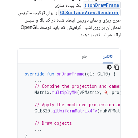
onDrawFrame()
یک پیاده سازی
GLSurfaceView.Renderer
را برای ترکیب ماتریس
طرح ریزی و نمای دوربین ایجاد شده در کد بالا و سپس
اعمال آن بر روی اشیاء گرافیکی که باید توسط OpenGL
ارائه شوند، تغییر دهید.
کاتلین
جاوا
override
fun
onDrawFrame
(
gl
:
GL10
)
{
...
// Combine the projection and camera view
Matrix
.
multiplyMM
(
vPMatrix
,
0
,
projMatrix
// Apply the combined projection and came
GLES20
.
glUniformMatrix4fv
(
muMVPMatrixHand
// Draw objects
...
}