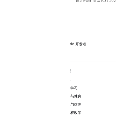
最后更新时间 (UTC)：202
微信
在微信中关注 Android 开发者
关于 ANDROID
发现
Android
游戏
适用于企业的 Android
机器学习
安全
健康与健身
源代码
相机与媒体
新闻
隐私权政策