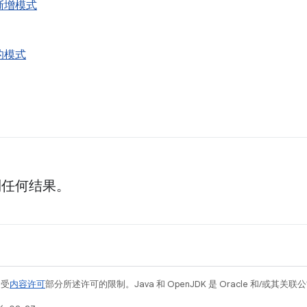
渐增模式
的模式
到任何结果。
例受
内容许可
部分所述许可的限制。Java 和 OpenJDK 是 Oracle 和/或其