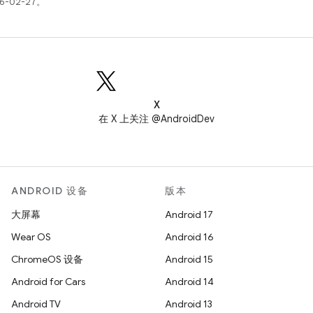
6-02-27。
X
在 X 上关注 @AndroidDev
ANDROID 设备
版本
大屏幕
Android 17
Wear OS
Android 16
ChromeOS 设备
Android 15
Android for Cars
Android 14
Android TV
Android 13