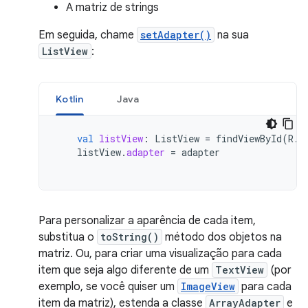
A matriz de strings
Em seguida, chame
setAdapter()
na sua
ListView
:
Kotlin
Java
val
listView
:
ListView
=
findViewById
(
R
.
i
listView
.
adapter
=
adapter
Para personalizar a aparência de cada item,
substitua o
toString()
método dos objetos na
matriz. Ou, para criar uma visualização para cada
item que seja algo diferente de um
TextView
(por
exemplo, se você quiser um
ImageView
para cada
item da matriz), estenda a classe
ArrayAdapter
e