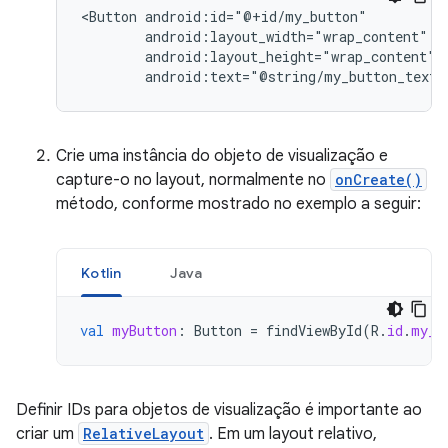
<Button
android:text="@string/my_button_text"
Crie uma instância do objeto de visualização e
capture-o no layout, normalmente no
onCreate()
método, conforme mostrado no exemplo a seguir:
Kotlin
Java
val
myButton
:
Button
=
findViewById
(
R
.
id
.
my_b
Definir IDs para objetos de visualização é importante ao
criar um
RelativeLayout
. Em um layout relativo,