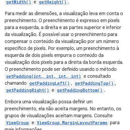
getWidth()
e
getHeight()
.
Para medir as dimensões, a visualização leva em conta o
preenchimento. O preenchimento é expresso em pixels
para a esquerda, a direita e as partes superior e inferior
da visualização. É possível usar o preenchimento para
compensar o conteúdo da visualização por um número
específico de pixels. Por exemplo, um preenchimento à
esquerda de dois pixels empurra o conteúdo da
visualização dois pixels para a direita da borda esquerda.
O preenchimento pode ser definido usando o método
setPadding(int, int, int, int)
e consultado
chamando
getPaddingLeft()
,
getPaddingTop()
,
getPaddingRight()
e
getPaddingBottom()
.
Embora uma visualização possa definir um
preenchimento, ela não aceita margens. No entanto, os
grupos de visualizações aceitam margens. Consulte
ViewGroup
e
ViewGroup.MarginLayoutParams
para
mais informações.