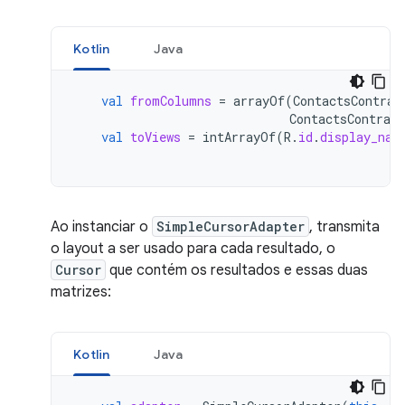
Kotlin
Java
val
fromColumns
=
arrayOf
(
ContactsContrac
ContactsContract
val
toViews
=
intArrayOf
(
R
.
id
.
display_nam
Ao instanciar o
SimpleCursorAdapter
, transmita
o layout a ser usado para cada resultado, o
Cursor
que contém os resultados e essas duas
matrizes:
Kotlin
Java