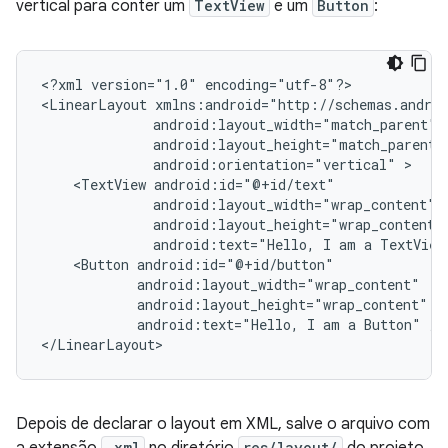
vertical para conter um
TextView
e um
Button
:
<?xml
version="1.0"
encoding="utf-8"?>

<LinearLayout
android:orientation="vertical"
<TextView
android:text="Hello,
I
am
a
TextView
<Button
android:text="Hello,
I
am
a
Button"
/>

</LinearLayout>
Depois de declarar o layout em XML, salve o arquivo com
.xml
res/layout/