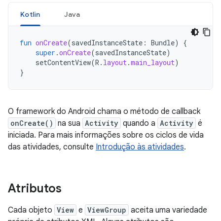
Kotlin
Java
fun
onCreate
(
savedInstanceState
:
Bundle
)
{
super
.
onCreate
(
savedInstanceState
)
setContentView
(
R
.
layout
.
main_layout
)
}
O framework do Android chama o método de callback
onCreate()
na sua
Activity
quando a
Activity
é
iniciada. Para mais informações sobre os ciclos de vida
das atividades, consulte
Introdução às atividades
.
Atributos
Cada objeto
View
e
ViewGroup
aceita uma variedade