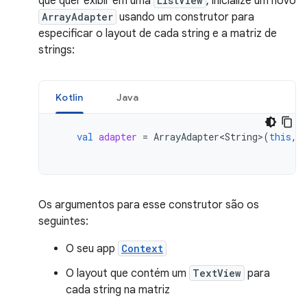
que quer exibir em uma
ListView
, inicialize um novo
ArrayAdapter
usando um construtor para
especificar o layout de cada string e a matriz de
strings:
Kotlin
Java
val
adapter
=
ArrayAdapter<String>
(
this
,
Os argumentos para esse construtor são os
seguintes:
O seu app
Context
O layout que contém um
TextView
para
cada string na matriz