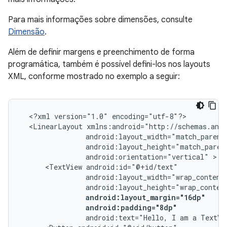
Para mais informações sobre dimensões, consulte
Dimensão
.
Além de definir margens e preenchimento de forma
programática, também é possível defini-los nos layouts
XML, conforme mostrado no exemplo a seguir:
<?xml
version="1.0"
<LinearLayout
android:orientation="vertical"
<TextView
android:padding="8dp"
android:text="Hello,
I
am
a
TextVi