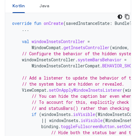
Kotlin
Java
override
fun
onCreate
(
savedInstanceState
:
Bundle?)
...
val
windowInsetsController
=
WindowCompat
.
getInsetsController
(
window
,
w
// Configure the behavior of the hidden system
windowInsetsController
.
systemBarsBehavior
=
WindowInsetsControllerCompat
.
BEHAVIOR_SHOW
// Add a listener to update the behavior of the
// the system bars are hidden or revealed.
ViewCompat
.
setOnApplyWindowInsetsListener
(
wind
// You can hide the caption bar even when 
// To account for this, explicitly check t
// and statusBars() rather than checking t
if
(
windowInsets
.
isVisible
(
WindowInsetsCom
||
windowInsets
.
isVisible
(
WindowInsets
binding
.
toggleFullscreenButton
.
setOnCl
// Hide both the status bar and the