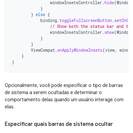
windowInsetsController
.
hide
(
Window
}
}
else
{
binding
.
toggleFullscreenButton
.
setOnCl
// Show both the status bar and the
windowInsetsController
.
show
(
Window
}
}
ViewCompat
.
onApplyWindowInsets
(
view
,
windo
}
}
Opcionalmente, você pode especificar o tipo de barras
de sistema a serem ocultadas e determinar o
comportamento delas quando um usuário interage com
elas.
Especificar quais barras de sistema ocultar