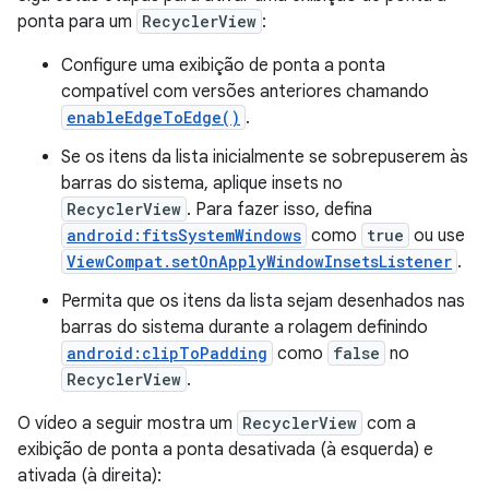
ponta para um
RecyclerView
:
Configure uma exibição de ponta a ponta
compatível com versões anteriores chamando
enableEdgeToEdge()
.
Se os itens da lista inicialmente se sobrepuserem às
barras do sistema, aplique insets no
RecyclerView
. Para fazer isso, defina
android:fitsSystemWindows
como
true
ou use
ViewCompat.setOnApplyWindowInsetsListener
.
Permita que os itens da lista sejam desenhados nas
barras do sistema durante a rolagem definindo
android:clipToPadding
como
false
no
RecyclerView
.
O vídeo a seguir mostra um
RecyclerView
com a
exibição de ponta a ponta desativada (à esquerda) e
ativada (à direita):