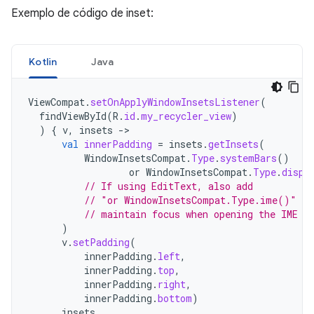
Exemplo de código de inset:
Kotlin
Java
ViewCompat
.
setOnApplyWindowInsetsListener
(
findViewById
(
R
.
id
.
my_recycler_view
)
)
{
v
,
insets
->
val
innerPadding
=
insets
.
getInsets
(
WindowInsetsCompat
.
Type
.
systemBars
()
or
WindowInsetsCompat
.
Type
.
displ
// If using EditText, also add
// "or WindowInsetsCompat.Type.ime()" to
// maintain focus when opening the IME
)
v
.
setPadding
(
innerPadding
.
left
,
innerPadding
.
top
,
innerPadding
.
right
,
innerPadding
.
bottom
)
insets