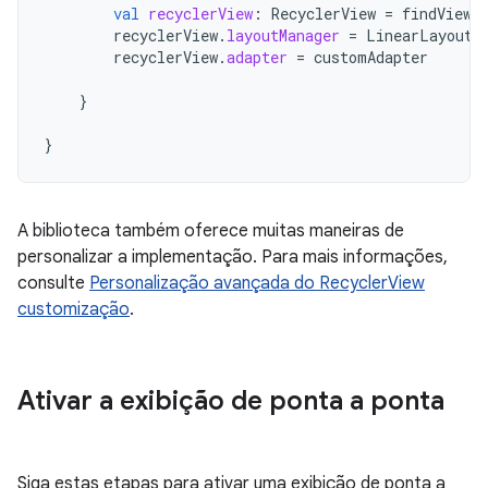
val
recyclerView
:
RecyclerView
=
findViewB
recyclerView
.
layoutManager
=
LinearLayoutM
recyclerView
.
adapter
=
customAdapter
}
}
A biblioteca também oferece muitas maneiras de
personalizar a implementação. Para mais informações,
consulte
Personalização avançada do RecyclerView
customização
.
Ativar a exibição de ponta a ponta
Siga estas etapas para ativar uma exibição de ponta a