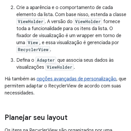
Crie a aparência e o comportamento de cada
elemento da lista. Com base nisso, estenda a classe
ViewHolder
. A versão do
ViewHolder
fornece
toda a funcionalidade para os itens da lista. O
fixador de visualização é um wrapper em torno de
uma
View
, e essa visualização é gerenciada por
RecyclerView
.
Defina o
Adapter
que associa seus dados às
visualizações
ViewHolder
.
Há também as
opções avançadas de personalização
, que
permitem adaptar o RecyclerView de acordo com suas
necessidades.
Planejar seu layout
Os itens na RecyclerView são organizados por uma