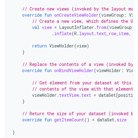
// Create new views (invoked by the layout man
override
fun
onCreateViewHolder
(
viewGroup
:
Vie
// Create a new view, which defines the UI
val
view
=
LayoutInflater
.
from
(
viewGroup
.
c
.
inflate
(
R
.
layout
.
text_row_item
,
v
return
ViewHolder
(
view
)
}
// Replace the contents of a view (invoked by 
override
fun
onBindViewHolder
(
viewHolder
:
View
// Get element from your dataset at this p
// contents of the view with that element
viewHolder
.
textView
.
text
=
dataSet
[
position
}
// Return the size of your dataset (invoked by
override
fun
getItemCount
()
=
dataSet
.
size
}