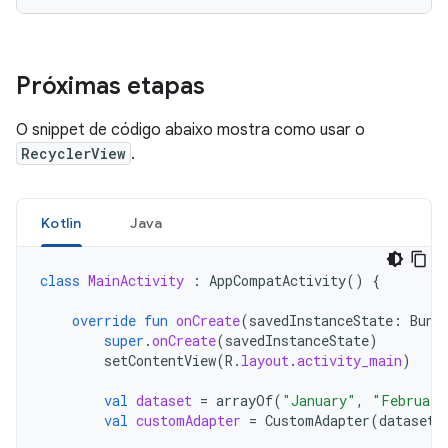
Próximas etapas
O snippet de código abaixo mostra como usar o
RecyclerView
.
Kotlin
Java
class
MainActivity
:
AppCompatActivity
()
{
override
fun
onCreate
(
savedInstanceState
:
Bund
super
.
onCreate
(
savedInstanceState
)
setContentView
(
R
.
layout
.
activity_main
)
val
dataset
=
arrayOf
(
"January"
,
"February
val
customAdapter
=
CustomAdapter
(
dataset
)