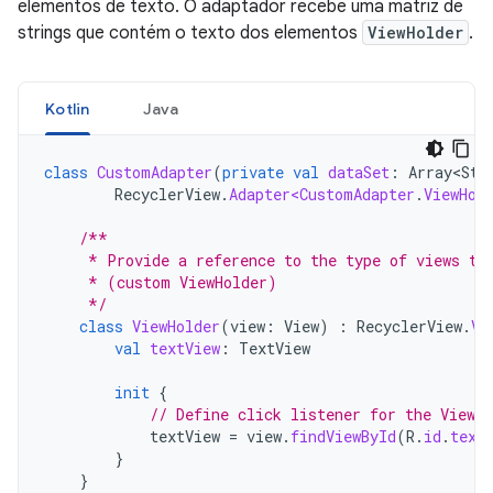
elementos de texto. O adaptador recebe uma matriz de
strings que contém o texto dos elementos
ViewHolder
.
Kotlin
Java
class
CustomAdapter
(
private
val
dataSet
:
Array<Str
RecyclerView
.
Adapter<CustomAdapter
.
ViewHol
/**
     * Provide a reference to the type of views th
     * (custom ViewHolder)
     */
class
ViewHolder
(
view
:
View
)
:
RecyclerView
.
Vi
val
textView
:
TextView
init
{
// Define click listener for the ViewH
textView
=
view
.
findViewById
(
R
.
id
.
text
}
}