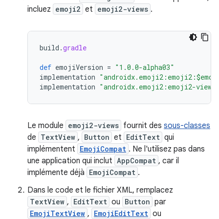
incluez
emoji2
et
emoji2-views
.
build
.
gradle
def
emojiVersion
=
"1.0.0-alpha03"
implementation
"androidx.emoji2:emoji2:$emoj
implementation
"androidx.emoji2:emoji2-views
Le module
emoji2-views
fournit des
sous-classes
de
TextView
,
Button
et
EditText
qui
implémentent
EmojiCompat
. Ne l'utilisez pas dans
une application qui inclut
AppCompat
, car il
implémente déjà
EmojiCompat
.
Dans le code et le fichier XML, remplacez
TextView
,
EditText
ou
Button
par
EmojiTextView
,
EmojiEditText
ou