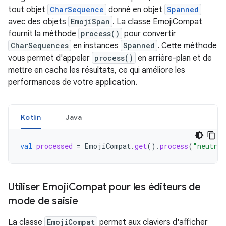
tout objet
CharSequence
donné en objet
Spanned
avec des objets
EmojiSpan
. La classe EmojiCompat
fournit la méthode
process()
pour convertir
CharSequences
en instances
Spanned
. Cette méthode
vous permet d'appeler
process()
en arrière-plan et de
mettre en cache les résultats, ce qui améliore les
performances de votre application.
Kotlin
Java
val
processed
=
EmojiCompat
.
get
().
process
(
"neutral
Utiliser Emoji
Compat pour les éditeurs de
mode de saisie
La classe
EmojiCompat
permet aux claviers d'afficher