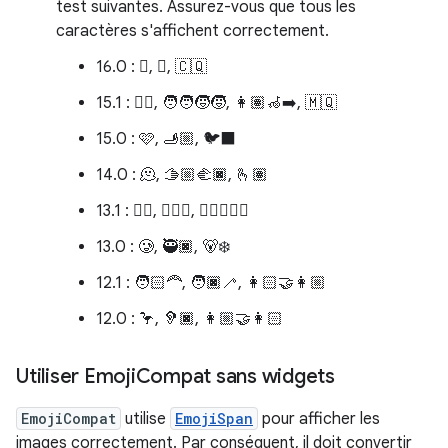
test suivantes. Assurez-vous que tous les
caractères s'affichent correctement.
16.0 : 🫩, 🪉, 🇨🇶
15.1 : 🐦‍🔥, 🧑‍🧑‍🧒‍🧒, 👩🏽‍🦽‍➡️, 🇲🇶
15.0 : 🩷, 🫸🏼, 🐦‍⬛
14.0 : 🫠, 🫱🏼‍🫲🏿, 🫰🏽
13.1 : 😶‍🌫️, 🧔🏻‍♀️, 🧑🏿‍❤️‍🧑🏾
13.0 : 🥲, 🥷🏿, 🐻‍❄️
12.1 : 🧑🏻‍🦰, 🧑🏿‍🦯, 👩🏻‍🤝‍👩🏼
12.0 : 🦩, 🦻🏿, 👩🏼‍🤝‍👩🏻
Utiliser Emoji
Compat sans widgets
EmojiCompat
utilise
EmojiSpan
pour afficher les
images correctement. Par conséquent, il doit convertir