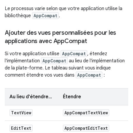
Le processus varie selon que votre application utilise la
bibliothèque
AppCompat
.
Ajouter des vues personnalisées pour les
applications avec App
Compat
Si votre application utilise
AppCompat
, étendez
l'implémentation
AppCompat
au lieu de l'implémentation
de la plate-forme. Le tableau suivant vous indique
comment étendre vos vues dans
AppCompat
:
Au lieu d'étendre…
Étendre
Text
View
App
Compat
Text
View
Edit
Text
App
Compat
Edit
Text