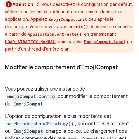
Attention
: Si vous désactivez la configuration par défaut,
vérifiez que les emoji s'affichent correctement dans votre
application. Appelez
peu après le
EmojiCompat.init
démarrage. Vous pouvez appeler
de manière sécurisée
init()
à partir de
, en transmettant
Application.onCreate()
, puis appeler
à
LOAD_STRATEGY_MANUAL
EmojiCompat.load()
partir d'un thread d'arrière-plan.
Modifier le comportement d'Emoji
Compat
Vous pouvez utiliser une instance de
EmojiCompat.Config
pour modifier le comportement
de
EmojiCompat
.
L'option de configuration la plus importante est
setMetadataLoadStrategy()
, qui contrôle le moment
où
EmojiCompat
charge la police. Le chargement des
polices commence dès que
EmojiCompat.load()
est