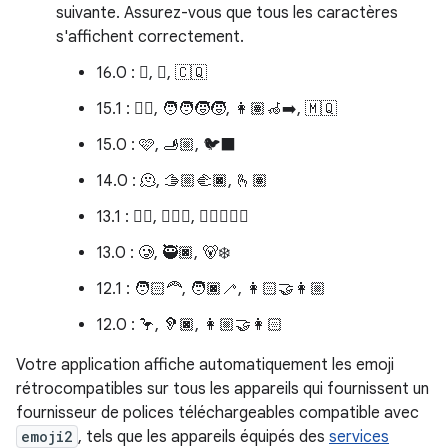
suivante. Assurez-vous que tous les caractères
s'affichent correctement.
16.0 : 🫩, 🪉, 🇨🇶
15.1 : 🐦‍🔥, 🧑‍🧑‍🧒‍🧒, 👩🏽‍🦽‍➡️, 🇲🇶
15.0 : 🩷, 🫸🏼, 🐦‍⬛
14.0 : 🫠, 🫱🏼‍🫲🏿, 🫰🏽
13.1 : 😶‍🌫️, 🧔🏻‍♀️, 🧑🏿‍❤️‍🧑🏾
13.0 : 🥲, 🥷🏿, 🐻‍❄️
12.1 : 🧑🏻‍🦰, 🧑🏿‍🦯, 👩🏻‍🤝‍👩🏼
12.0 : 🦩, 🦻🏿, 👩🏼‍🤝‍👩🏻
Votre application affiche automatiquement les emoji
rétrocompatibles sur tous les appareils qui fournissent un
fournisseur de polices téléchargeables compatible avec
emoji2
, tels que les appareils équipés des
services