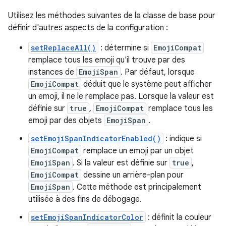
Utilisez les méthodes suivantes de la classe de base pour
définir d'autres aspects de la configuration :
setReplaceAll()
: détermine si
EmojiCompat
remplace tous les emoji qu'il trouve par des
instances de
EmojiSpan
. Par défaut, lorsque
EmojiCompat
déduit que le système peut afficher
un emoji, il ne le remplace pas. Lorsque la valeur est
définie sur
true
,
EmojiCompat
remplace tous les
emoji par des objets
EmojiSpan
.
setEmojiSpanIndicatorEnabled()
: indique si
EmojiCompat
remplace un emoji par un objet
EmojiSpan
. Si la valeur est définie sur
true
,
EmojiCompat
dessine un arrière-plan pour
EmojiSpan
. Cette méthode est principalement
utilisée à des fins de débogage.
setEmojiSpanIndicatorColor
: définit la couleur