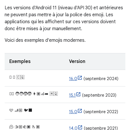
Les versions d'Android 11 (niveau d'API 30) et antérieures
ne peuvent pas mettre à jour la police des emoji. Les
applications qui les affichent sur ces versions doivent
donc être mises à jour manuellement.
Voici des exemples d'emojis modernes.
Exemples
Version
🫩 🪉 🇨🇶
16.0
(septembre 2024)
🐦‍🔥 🧑‍🧑‍🧒‍🧒 👩🏽‍🦽‍➡️ 🇲🇶
15.1
(septembre 2023)
🩷 🫸🏼 🐦‍⬛
15.0
(septembre 2022)
🫠 🫱🏼‍🫲🏿 🫰🏽
14.0
(septembre 2021)