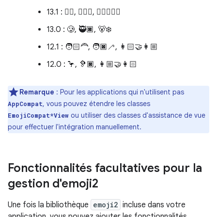
13.1 : 😶‍🌫️, 🧔🏻‍♀️, 🧑🏿‍❤️‍🧑🏾
13.0 : 🥲, 🥷🏿, 🐻‍❄️
12.1 : 🧑🏻‍🦰, 🧑🏿‍🦯, 👩🏻‍🤝‍👩🏼
12.0 : 🦩, 🦻🏿, 👩🏼‍🤝‍👩🏻
Remarque
: Pour les applications qui n'utilisent pas
, vous pouvez étendre les classes
AppCompat
ou utiliser des classes d'assistance de vue
EmojiCompat*View
pour effectuer l'intégration manuellement.
Fonctionnalités facultatives pour la
gestion d'emoji2
Une fois la bibliothèque
emoji2
incluse dans votre
application, vous pouvez ajouter les fonctionnalités