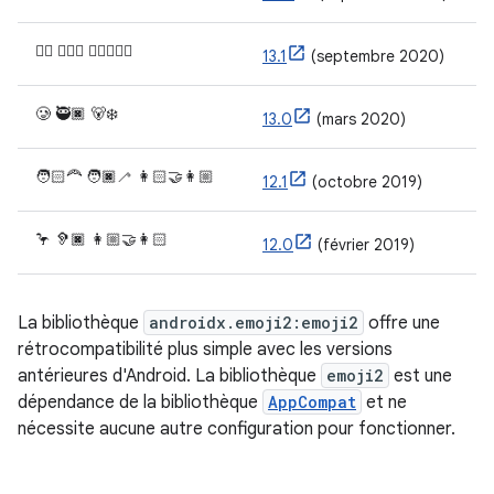
😶‍🌫️ 🧔🏻‍♀️ 🧑🏿‍❤️‍🧑🏾
13.1
(septembre 2020)
🥲 🥷🏿 🐻‍❄️
13.0
(mars 2020)
🧑🏻‍🦰 🧑🏿‍🦯 👩🏻‍🤝‍👩🏼
12.1
(octobre 2019)
🦩 🦻🏿 👩🏼‍🤝‍👩🏻
12.0
(février 2019)
La bibliothèque
androidx.emoji2:emoji2
offre une
rétrocompatibilité plus simple avec les versions
antérieures d'Android. La bibliothèque
emoji2
est une
dépendance de la bibliothèque
AppCompat
et ne
nécessite aucune autre configuration pour fonctionner.