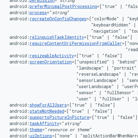
android:
permission
="
string
android:
preferMinimalPostProcessing
=["true"
|
android:
process
="
string
android:
recreateOnConfigChanges
=["colorMode"
|
"key
"keyboardHidden"
|
"navigation"
|
android:
relinquishTaskIdentity
=["true"
|
android:
requireContentUriPermissionFromCaller
=["non
"rea
android:
resizeableActivity
=["true"
|
android:
screenOrientation
=["unspecified"
|
"behind"
"landscape"
|
"portrait"
"reverseLandscape"
|
"re
"sensorLandscape"
|
"sen
"userLandscape"
|
"userP
"sensor"
|
"fullSensor"
"user"
|
"fullUser"
|
android:
showForAllUsers
=["true"
|
android:
stateNotNeeded
=["true"
|
android:
supportsPictureInPicture
=["true"
|
android:
taskAffinity
="
string
android:
theme
="
resource
or
theme
android:
uiOptions
=["none"
|