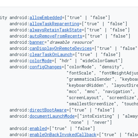
ity
android:
allowEmbedded
=["true"
|
android:
allowTaskReparenting
=["true"
|
android:
alwaysRetainTaskState
=["true"
|
android:
autoRemoveFromRecents
=["true"
|
android:
banner
="
drawable
resource
android:
canDisplayOnRemoteDevices
=["true"
|
android:
clearTaskOnLaunch
=["true"
|
android:
colorMode
=[
"hdr"
|
android:
configChanges
=["colorMode",
"fontScale",
"grammaticalGender",
"keyboardHidden",
"layoutDir
"mcc",
"mnc",
"navigation",
"screenLayout",
"smallestScreenSize",
"touch
android:
directBootAware
=["true"
|
android:
documentLaunchMode
=["intoExisting"
|
"alway
"none"
|
android:
enabled
=["true"
|
android:
enableOnBackInvokedCallback
=["true"
|