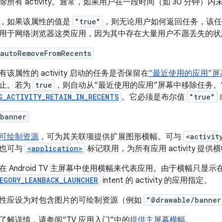
除所有 activity。通常，如果用户在一段时间（如 30 分钟
，如果该属性的值是
"true"
，则无论用户如何返回任务，该任
用于网络浏览器这类应用，因为其中存在大量用户不愿丢失的状
:autoRemoveFromRecents
有该属性的 activity 启动的任务是否保留在
“最近使用的应用”屏
止。若为
true
，则自动从“最近使用的应用”屏幕中移除任务
G_ACTIVITY_RETAIN_IN_RECENTS
。它必须是布尔值
"true"
:banner
可绘制资源
，可为其关联项提供扩展图形横幅。可与
<activit
也可与
<application>
标记联用，为所有应用 activity 提供
在 Android TV 主屏幕中使用横幅来代表应用。由于横幅只
EGORY_LEANBACK_LAUNCHER
intent 的 activity 的应用指定。
性应设为对包含图片的可绘制资源（例如
"@drawable/banner
了解详情，请参阅“TV 应用入门”中的
提供主屏幕横幅
。