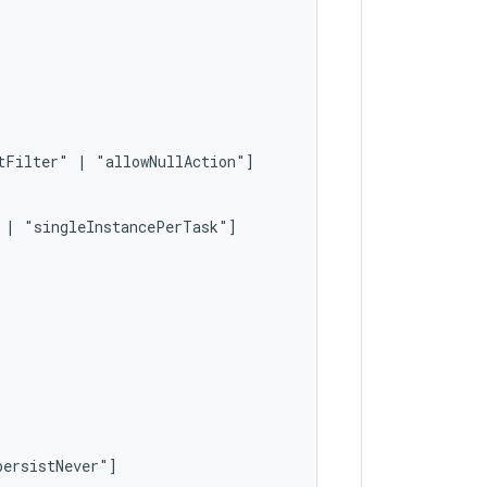
tFilter"
|
|