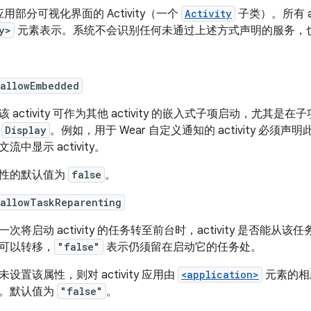
用部分可视化界面的 Activity（一个
Activity
子类）。所有 a
y>
元素表示。系统不会识别任何未通过上述方式声明的服务，
:allowEmbedded
该 activity 可作为其他 activity 的嵌入式子项启动，尤其是在
的
Display
。例如，用于 Wear 自定义通知的 activity 必须
流中显示 activity。
性的默认值为
false
。
:allowTaskReparenting
一次将启动 activity 的任务转至前台时，activity 是否能
可以转移，
"false"
表示仍须留在启动它的任务处。
未设置该属性，则对 activity 应用由
<application>
元素的
。默认值为
"false"
。