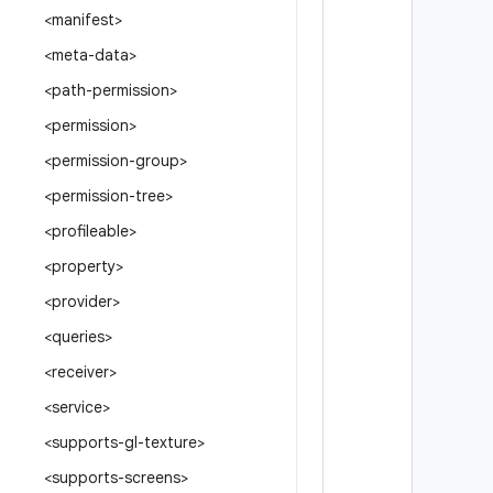
<manifest>
<meta-data>
<path-permission>
<permission>
<permission-group>
<permission-tree>
<profileable>
<property>
<provider>
<queries>
<receiver>
<service>
<supports-gl-texture>
<supports-screens>