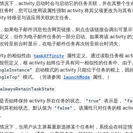
情况下，activity 启动时会与启动它的任务关联，并在其整
任务时，您可以使用该属性强制 activity 将其父项更改为
tivity 转移至与该应用关联的主任务。
，如果电子邮件消息包含网页链接，则点击该链接会调出可显示该网页的 ac
定义，但作为电子邮件任务的一部分启动。如果将该 activit
次转至前台时显示，在电子邮件任务再次转至前台时消失。
ivity 的相似性由
taskAffinity
属性定义。通过读取任务根 act
按照定义，根 activity 始终位于具有同一相似性的任务中。由
ngleInstance"
启动模式的 activity 只能位于任务的根上，
ngleTop"
模式。（另请参阅
launchMode
属性。）
:alwaysRetainTaskState
是否始终保持 activity 所在任务的状态。
"true"
表示是，
"fa
到其初始状态。默认值为
"false"
。该属性只对任务的根 activi
。
情况下，当用户从主屏幕重新选择某个任务时，系统会在特定情况下清