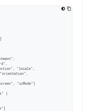
ection",
screen",
s"