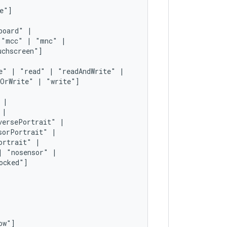
board"
"mcc"
|
"mnc"
e"
|
"read"
|
"readAndWrite"
dOrWrite"
|
"write"]
versePortrait"
sorPortrait"
ortrait"
|
"nosensor"