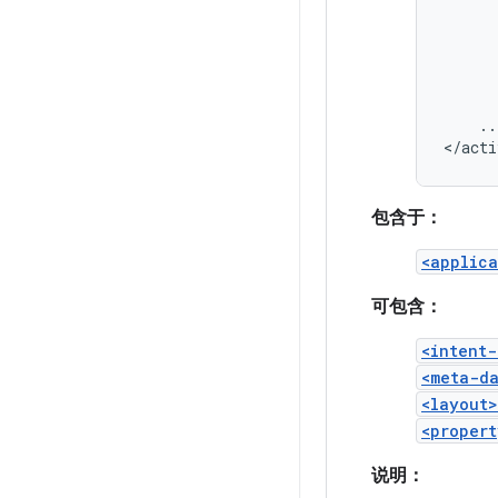
..
</acti
包含于：
<applica
可包含：
<intent-
<meta-d
<layout>
<propert
说明：