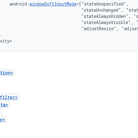
android:
windowSoftInputMode
"stateUnchanged",
"stateAlwaysHidden",
"stateAlwaysVisible",
"adjustResize",
"adjus
.

vity>
tion>
filter>
ata>
y>