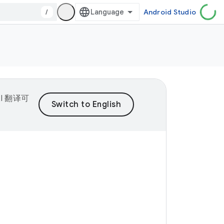
/
Android Studio
I 翻译可