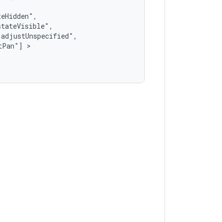
tPan"]
 >   