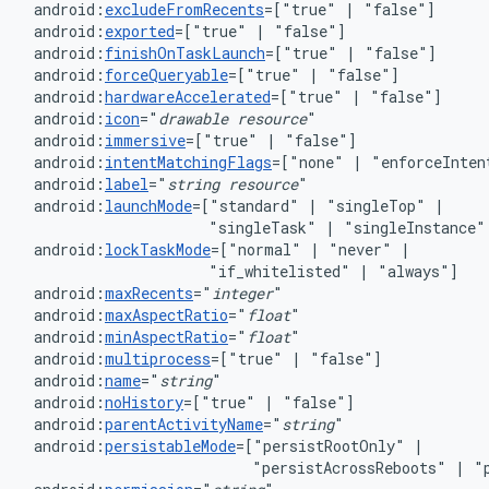
android:
excludeFromRecents
=["true"
|
android:
exported
=["true"
|
android:
finishOnTaskLaunch
=["true"
|
android:
forceQueryable
=["true"
|
android:
hardwareAccelerated
=["true"
|
android:
icon
="
drawable
resource
android:
immersive
=["true"
|
android:
intentMatchingFlags
=["none"
|
"enforceInten
android:
label
="
string
resource
android:
launchMode
=["standard"
|
"singleTop"
"singleTask"
|
"singleInstance"
android:
lockTaskMode
=["normal"
|
"never"
"if_whitelisted"
|
android:
maxRecents
="
integer
android:
maxAspectRatio
="
float
android:
minAspectRatio
="
float
android:
multiprocess
=["true"
|
android:
name
="
string
android:
noHistory
=["true"
|
"false"]
android:
parentActivityName
="
string
"
android:
persistableMode
=["persistRootOnly"
|
"persistAcrossReboots"
|