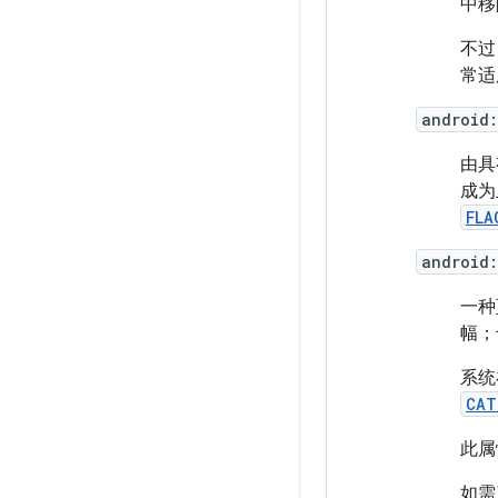
中移
不过
常适
android
由具
成为
FLA
android
一种
幅；
系统
CAT
此属
如需