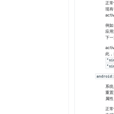
正常
现有
ac
例如
应用
下一
act
此，
"si
"si
android
系统
重置
属性
正常