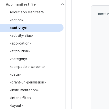
App manifest file
About app manifests
<activ
<action>
<activity>
<activity-alias>
<application>
<attribution>
<category>
<compatible-screens>
<data>
<grant-uri-permission>
<instrumentation>
<intent-filter>
<layout>