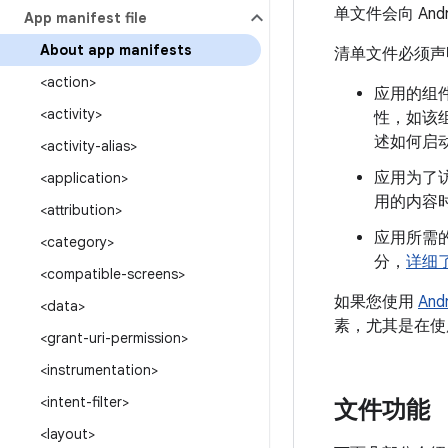
单文件会向 Andr
App manifest file
About app manifests
清单文件必须声
<action>
应用的组件，
<activity>
性，如该组
述如何启动
<activity-alias>
应用为了
<application>
用的内容
<attribution>
应用所需的
<category>
分，
详细
<compatible-screens>
如果您使用
Andr
<data>
素，尤其是在使
<grant-uri-permission>
<instrumentation>
<intent-filter>
文件功能
<layout>