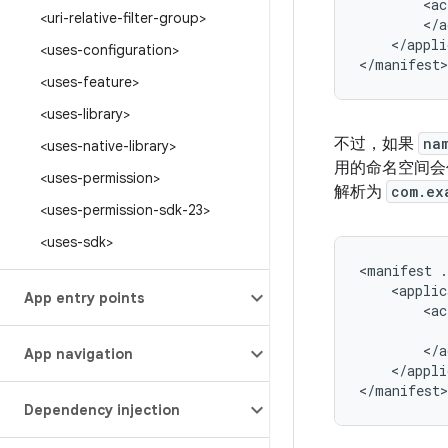
<ac
<uri-relative-filter-group>
</appli
<uses-configuration>
</manifest>
<uses-feature>
<uses-library>
不过，如果
na
<uses-native-library>
用的命名空间会
<uses-permission>
解析为
com.ex
<uses-permission-sdk-23>
<uses-sdk>
<manifest
.
<applic
App entry points
<ac
App navigation
</appli
</manifest>
Dependency injection