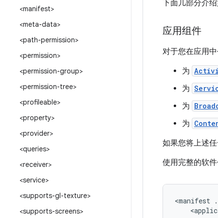
下面几部分介绍
<manifest>
<meta-data>
应用组件
<path-permission>
对于您在应用中
<permission>
为
Activ
<permission-group>
<permission-tree>
为
Servi
<profileable>
为
Broad
<property>
为
Conte
<provider>
如果您将上述任
<queries>
使用完整的软件
<receiver>
<service>
<supports-gl-texture>
<manifest
.
<applic
<supports-screens>