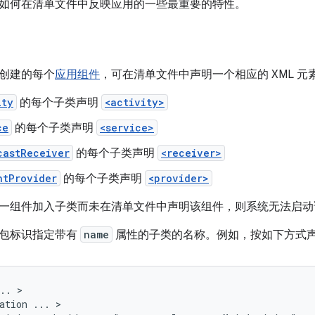
如何在清单文件中反映应用的一些最重要的特性。
创建的每个
应用组件
，可在清单文件中声明一个相应的 XML 元
ity
的每个子类声明
<activity>
ce
的每个子类声明
<service>
castReceiver
的每个子类声明
<receiver>
ntProvider
的每个子类声明
<provider>
一组件加入子类而未在清单文件中声明该组件，则系统无法启动
包标识指定带有
name
属性的子类的名称。例如，按如下方式
..
ation
...