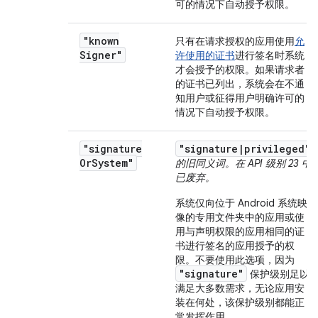
可的情况下自动授予权限。
"known
只有在请求授权的应用使用
允
Signer"
许使用的证书
进行签名时系统
才会授予的权限。如果请求者
的证书已列出，系统会在不通
知用户或征得用户明确许可的
情况下自动授予权限。
"signature
"signature|privileged"
Or
System"
的旧同义词。在 API 级别 23 中
已废弃。
系统仅向位于 Android 系统映
像的专用文件夹中的应用或使
用与声明权限的应用相同的证
书进行签名的应用授予的权
限。
不要使用此选项，因为
"signature"
保护级别足以
满足大多数需求，无论应用安
装在何处，该保护级别都能正
常发挥作用。