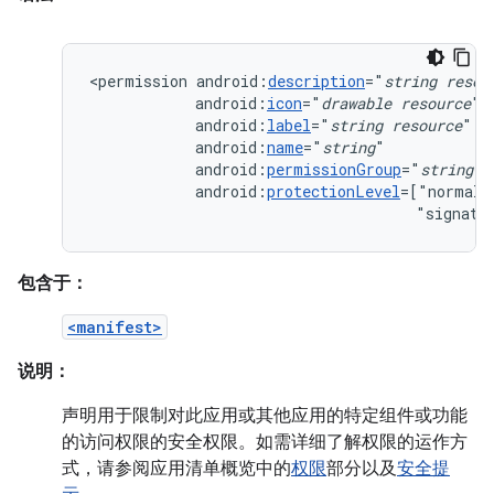
<permission
android:
description
="
string
resou
android:
icon
="
drawable
resource
android:
label
="
string
resource
android:
name
="
string
android:
permissionGroup
="
string
android:
protectionLevel
=["normal"
"signatu
包含于：
<manifest>
说明：
声明用于限制对此应用或其他应用的特定组件或功能
的访问权限的安全权限。如需详细了解权限的运作方
式，请参阅应用清单概览中的
权限
部分以及
安全提