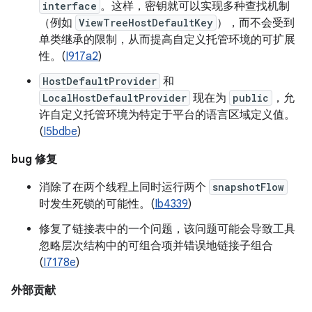
interface
。这样，密钥就可以实现多种查找机制
（例如
ViewTreeHostDefaultKey
），而不会受到
单类继承的限制，从而提高自定义托管环境的可扩展
性。(
I917a2
)
HostDefaultProvider
和
LocalHostDefaultProvider
现在为
public
，允
许自定义托管环境为特定于平台的语言区域定义值。
(
I5bdbe
)
bug 修复
消除了在两个线程上同时运行两个
snapshotFlow
时发生死锁的可能性。(
Ib4339
)
修复了链接表中的一个问题，该问题可能会导致工具
忽略层次结构中的可组合项并错误地链接子组合
(
I7178e
)
外部贡献