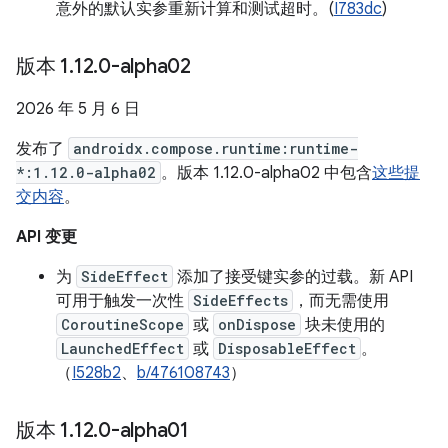
意外的默认实参重新计算和测试超时。(
I783dc
)
版本 1
.
12
.
0-alpha02
2026 年 5 月 6 日
发布了
androidx.compose.runtime:runtime-
*:1.12.0-alpha02
。版本 1.12.0-alpha02 中包含
这些提
交内容
。
API 变更
为
SideEffect
添加了接受键实参的过载。新 API
可用于触发一次性
SideEffects
，而无需使用
CoroutineScope
或
onDispose
块未使用的
LaunchedEffect
或
DisposableEffect
。
（
I528b2
、
b/476108743
）
版本 1
.
12
.
0-alpha01