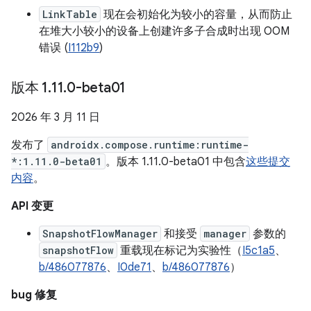
LinkTable
现在会初始化为较小的容量，从而防止
在堆大小较小的设备上创建许多子合成时出现 OOM
错误 (
I112b9
)
版本 1
.
11
.
0-beta01
2026 年 3 月 11 日
发布了
androidx.compose.runtime:runtime-
*:1.11.0-beta01
。版本 1.11.0-beta01 中包含
这些提交
内容
。
API 变更
SnapshotFlowManager
和接受
manager
参数的
snapshotFlow
重载现在标记为实验性（
I5c1a5
、
b/486077876
、
I0de71
、
b/486077876
）
bug 修复