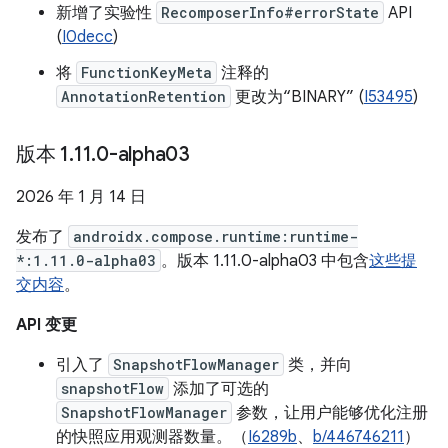
新增了实验性
RecomposerInfo#errorState
API
(
I0decc
)
将
FunctionKeyMeta
注释的
AnnotationRetention
更改为“BINARY” (
I53495
)
版本 1
.
11
.
0-alpha03
2026 年 1 月 14 日
发布了
androidx.compose.runtime:runtime-
*:1.11.0-alpha03
。版本 1.11.0-alpha03 中包含
这些提
交内容
。
API 变更
引入了
SnapshotFlowManager
类，并向
snapshotFlow
添加了可选的
SnapshotFlowManager
参数，让用户能够优化注册
的快照应用观测器数量。（
I6289b
、
b/446746211
）