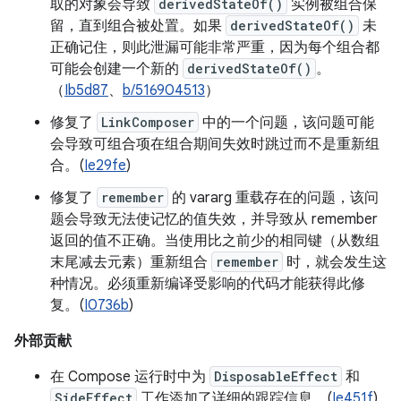
取的对象会导致
derivedStateOf()
实例被组合保
留，直到组合被处置。如果
derivedStateOf()
未
正确记住，则此泄漏可能非常严重，因为每个组合都
可能会创建一个新的
derivedStateOf()
。
（
Ib5d87
、
b/516904513
）
修复了
LinkComposer
中的一个问题，该问题可能
会导致可组合项在组合期间失效时跳过而不是重新组
合。(
Ie29fe
)
修复了
remember
的 vararg 重载存在的问题，该问
题会导致无法使记忆的值失效，并导致从 remember
返回的值不正确。当使用比之前少的相同键（从数组
末尾减去元素）重新组合
remember
时，就会发生这
种情况。必须重新编译受影响的代码才能获得此修
复。(
I0736b
)
外部贡献
在 Compose 运行时中为
DisposableEffect
和
SideEffect
工作添加了详细的跟踪信息。(
Ie451f
)