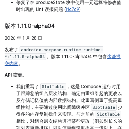
修复了在 produceState 块中使用一元运算符修改值
时出现的 Lint 误报问题 (
I1c7c9
)
版本 1
.
11
.
0-alpha04
2026 年 1 月 28 日
发布了
androidx.compose.runtime:runtime-
*:1.11.0-alpha04
。版本 1.11.0-alpha04 中包含
这些提
交内容
。
API 变更
。
我们重写了
SlotTable
，这是 Compose 运行时用
于跟踪您的组合层次结构、确定由重组引起的更改以
及存储记忆值的内部数据结构。此重写侧重于提高重
组性能，主要通过使用比间隙缓冲区
SlotTable
少
得多的内存复制操作来实现。与之前的
SlotTable
相比，对组合层次结构进行某些更改（例如对长长的
项列表重新排序）可以使重组速度提高一倍以上。在