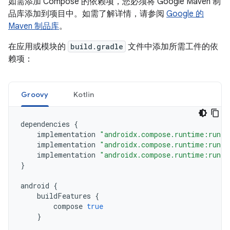
如需添加 Compose 的依赖项，您必须将 Google Maven 制
品库添加到项目中。如需了解详情，请参阅
Google 的
Maven 制品库
。
在应用或模块的
build.gradle
文件中添加所需工件的依
赖项：
Groovy
Kotlin
dependencies
{
implementation
"androidx.compose.runtime:runti
implementation
"androidx.compose.runtime:runti
implementation
"androidx.compose.runtime:runti
}
android
{
buildFeatures
{
compose
true
}