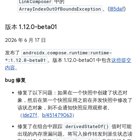
LinkComposer
中的
ArrayIndexOutOfBoundsException
。(
I85daf
)
版本 1
.
12
.
0-beta01
2026 年 6 月 17 日
发布了
androidx.compose.runtime:runtime-
*:1.12.0-beta01
。版本 1.12.0-beta01 中包含
这些提交
内容
。
bug 修复
修复了以下问题：如果在一个快照中创建了状态对
象，然后在第一个快照应用之前在并发快照中修改了
该状态对象，则不会通知快照应用观察者。
（
Ide27f
、
b/451479063
）
修复了在组合中跟踪
derivedStateOf()
值时可能
出现的内存泄漏问题。将写入操作转发到派生状态读