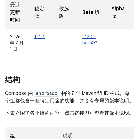
最近
稳定
候选
Alpha
更新
Beta 版
版
版
版
时间
2026
1.11.4
-
1.12.0-
-
年 7 月
beta02
1 日
结构
Compose 由
androidx
中的 7 个 Maven 组 ID 构成。每
个组都包含一套特定用途的功能，并各有专属的版本说明。
下表介绍了各个组的内容，点击链接即可查看其版本说明。
组
说明