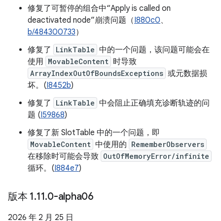
修复了可暂停的组合中“Apply is called on
deactivated node”崩溃问题（
I880c0
、
b/484300733
）
修复了
LinkTable
中的一个问题，该问题可能会在
使用
MovableContent
时导致
ArrayIndexOutOfBoundsExceptions
或元数据损
坏。(
I8452b
)
修复了
LinkTable
中会阻止正确填充诊断轨迹的问
题 (
I59868
)
修复了新 SlotTable 中的一个问题，即
MovableContent
中使用的
RememberObservers
在移除时可能会导致
OutOfMemoryError/infinite
循环。(
I884e7
)
版本 1
.
11
.
0-alpha06
2026 年 2 月 25 日