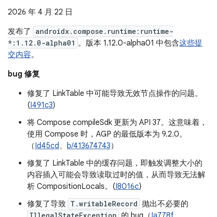
2026 年 4 月 22 日
发布了
androidx.compose.runtime:runtime-
*:1.12.0-alpha01
。版本 1.12.0-alpha01 中包含
这些提
交内容
。
bug 修复
修复了 LinkTable 中可能导致无效节点操作的问题。
(
I491c3
)
将 Compose compileSdk 更新为 API 37。这意味着，
使用 Compose 时，AGP 的最低版本为 9.2.0。
（
Id45cd
、
b/413674743
）
修复了 LinkTable 中的缓存问题，即触发调整大小的
内容插入可能会导致读取过时的值，从而导致无法解
析 CompositionLocals。(
I8016c
)
修复了导致
T.writableRecord
抛出不必要的
IllegalStateException
的 bug（
Ia778f
、