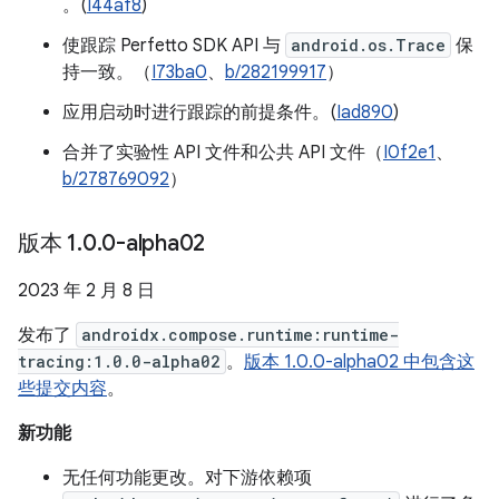
。(
I44af8
)
使跟踪 Perfetto SDK API 与
android.os.Trace
保
持一致。（
I73ba0
、
b/282199917
）
应用启动时进行跟踪的前提条件。(
Iad890
)
合并了实验性 API 文件和公共 API 文件（
I0f2e1
、
b/278769092
）
版本 1
.
0
.
0-alpha02
2023 年 2 月 8 日
发布了
androidx.compose.runtime:runtime-
tracing:1.0.0-alpha02
。
版本 1.0.0-alpha02 中包含这
些提交内容
。
新功能
无任何功能更改。对下游依赖项