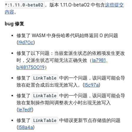
*:1.11.0-beta02
。版本 1.11.0-beta02 中包含
这些提交
内容
。
bug 修复
修复了 WASM 中身份哈希代码始终返回 0 的问题
(
I9d70c
)
修复了以下问题：当嵌套派生状态的依赖项发生更改
时，父派生状态可能无法正确失效（
Ia7981
、
b/481750019
）
修复了
LinkTable
中的一个问题，该问题可能会导
致在处置合成后出现无效写入。(
I5c97a
)
修复了
LinkTable
中的一个问题，该问题可能会导
致在复制操作期间调整表大小时出现无效写入
(
Ie7edf
)
修复了
LinkTable
中错误更新节点存储值的问题
(
I58a4a
)