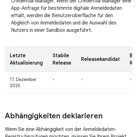
Credential Manager. Wenn der Credential Manager eine
App-Anfrage für bestimmte digitale Anmeldedaten
erhält, werden die Benutzeroberfläche für den
Abgleich von Anmeldedaten und die Auswahl des
Nutzers in einer Sandbox ausgeführt.
Letzte
Stabile
Be
Releasekandidat
Aktualisierung
Release
Re
17. Dezember
-
-
-
2025
Abhängigkeiten deklarieren
Wenn Sie eine Abhängigkeit von der Anmeldedaten-
Registry hinzufügen möchten, müssen Sie Ihrem Projekt