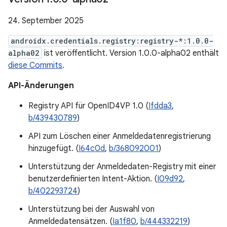
24. September 2025
androidx.credentials.registry:registry-*:1.0.0-
alpha02
ist veröffentlicht. Version 1.0.0-alpha02 enthält
diese Commits
.
API-Änderungen
Registry API für OpenID4VP 1.0 (
Ifdda3
,
b/439430789
)
API zum Löschen einer Anmeldedatenregistrierung
hinzugefügt. (
I64c0d
,
b/368092001
)
Unterstützung der Anmeldedaten-Registry mit einer
benutzerdefinierten Intent-Aktion. (
I09d92
,
b/402293724
)
Unterstützung bei der Auswahl von
Anmeldedatensätzen. (
Ia1f80
,
b/444332219
)