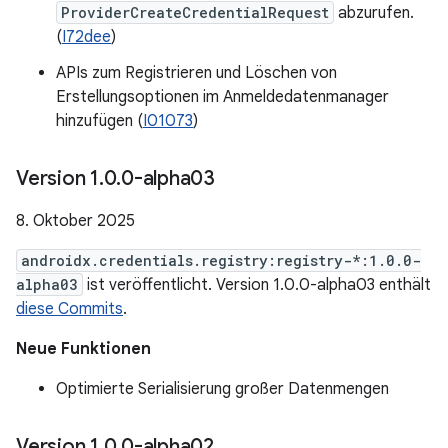
ProviderCreateCredentialRequest
abzurufen.
(
I72dee
)
APIs zum Registrieren und Löschen von
Erstellungsoptionen im Anmeldedatenmanager
hinzufügen (
I01073
)
Version 1
.
0
.
0-alpha03
8. Oktober 2025
androidx.credentials.registry:registry-*:1.0.0-
alpha03
ist veröffentlicht. Version 1.0.0-alpha03 enthält
diese Commits
.
Neue Funktionen
Optimierte Serialisierung großer Datenmengen
Version 1
.
0
.
0-alpha02