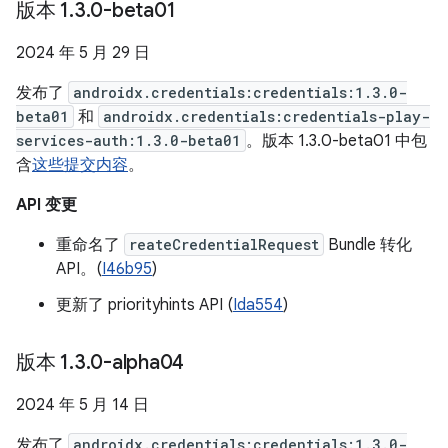
版本 1
.
3
.
0-beta01
2024 年 5 月 29 日
发布了
androidx.credentials:credentials:1.3.0-
beta01
和
androidx.credentials:credentials-play-
services-auth:1.3.0-beta01
。版本 1.3.0-beta01 中包
含
这些提交内容
。
API 变更
重命名了
reateCredentialRequest
Bundle 转化
API。(
I46b95
)
更新了 priorityhints API (
Ida554
)
版本 1
.
3
.
0-alpha04
2024 年 5 月 14 日
发布了
androidx.credentials:credentials:1.3.0-