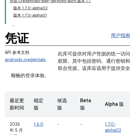
凭据 Credentials-play-services-auth 版本 1.7
版本 1.7.0-alpha02
版本 1.7.0-alpha01
凭证
用户指南
API 参考文档
此库可提供对用户凭据的统一访问
androidx.credentials
权限。其中包括密码、通行密钥和
联合凭据。该库应该用于提供安全
顺畅的登录体验。
最近更
稳定
候选
Beta
Alpha 版
新时间
版
版
版
2026
1.6.0
-
-
1.7.0-
年 5 月
alpha02