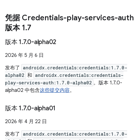
凭据 Credentials-play-services-auth
版本 1
.
7
版本 1
.
7
.
0-alpha02
2026 年 5 月 6 日
发布了
androidx.credentials:credentials:1.7.0-
alpha02
和
androidx.credentials:credentials-
play-services-auth:1.7.0-alpha02
。版本 1.7.0-
alpha02 中包含
这些提交内容
。
版本 1
.
7
.
0-alpha01
2026 年 4 月 22 日
发布了
androidx.credentials:credentials:1.7.0-