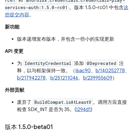
rc01
和
androidx.credentials:credentials-play-
services-auth:1.5.0-rc01
。版本 1.5.0-rc01 中包含
这
些提交内容
。
新功能
版本递增发布版本，并包含一些小的实现更新
API 变更
为
IdentityCredential
添加
@Deprecated
注
释，以与框架保持一致。（
I6ac90
、
b/140252778
、
b/217942278
、
b/251211046
、
b/239955609
）
外部贡献
废弃了
BuildCompat.isAtLeastV
。调用方应直接
检查 SDK_INT 是否为 35。(
I294d1
)
版本 1
.
5
.
0-beta01