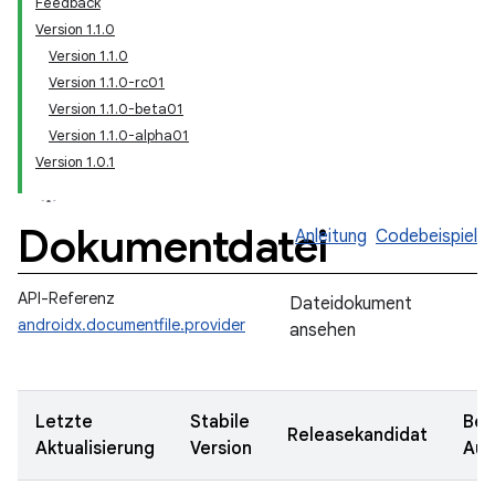
Feedback
Version 1.1.0
Version 1.1.0
Version 1.1.0-rc01
Version 1.1.0-beta01
Version 1.1.0-alpha01
Version 1.0.1
Dokumentdatei
Anleitung
Codebeispiel
API-Referenz
Dateidokument
androidx.documentfile.provider
ansehen
Letzte
Stabile
Bet
Releasekandidat
Aktualisierung
Version
Aus