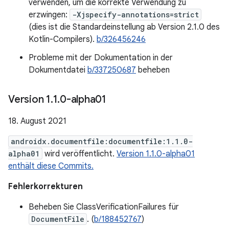
verwenden, um die korrekte Verwendung zu
erzwingen:
-Xjspecify-annotations=strict
(dies ist die Standardeinstellung ab Version 2.1.0 des
Kotlin-Compilers).
b/326456246
Probleme mit der Dokumentation in der
Dokumentdatei
b/337250687
beheben
Version 1
.
1
.
0-alpha01
18. August 2021
androidx.documentfile:documentfile:1.1.0-
alpha01
wird veröffentlicht.
Version 1.1.0-alpha01
enthält diese Commits.
Fehlerkorrekturen
Beheben Sie ClassVerificationFailures für
DocumentFile
. (
b/188452767
)