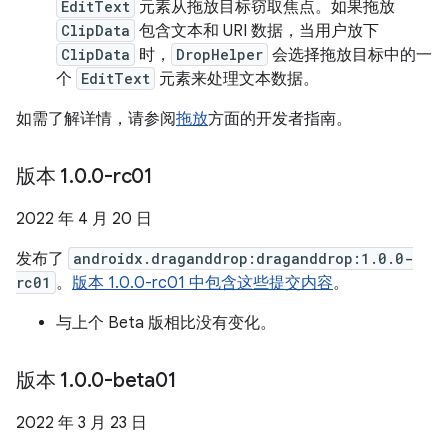
EditText
元素从拖放目标窃取焦点。如果拖放
ClipData
包含文本和 URI 数据，当用户放下
ClipData
时，
DropHelper
会选择拖放目标中的一
个
EditText
元素来处理文本数据。
如需了解详情，请参阅
拖放
方面的开发者指南。
版本 1
.
0
.
0-rc01
2022 年 4 月 20 日
发布了
androidx.draganddrop:draganddrop:1.0.0-
rc01
。
版本 1.0.0-rc01 中包含这些提交内容
。
与上个 Beta 版相比没有变化。
版本 1
.
0
.
0-beta01
2022 年 3 月 23 日