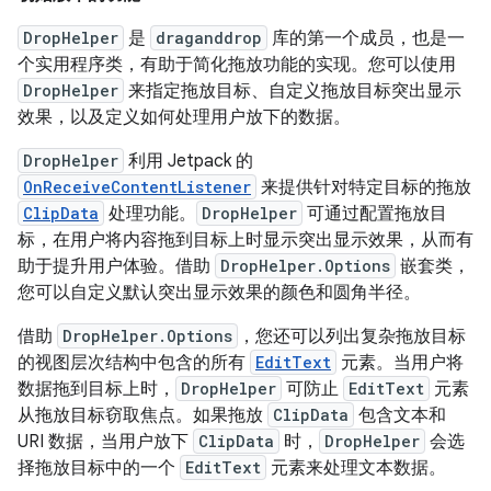
DropHelper
是
draganddrop
库的第一个成员，也是一
个实用程序类，有助于简化拖放功能的实现。您可以使用
DropHelper
来指定拖放目标、自定义拖放目标突出显示
效果，以及定义如何处理用户放下的数据。
DropHelper
利用 Jetpack 的
OnReceiveContentListener
来提供针对特定目标的拖放
ClipData
处理功能。
DropHelper
可通过配置拖放目
标，在用户将内容拖到目标上时显示突出显示效果，从而有
助于提升用户体验。借助
DropHelper.Options
嵌套类，
您可以自定义默认突出显示效果的颜色和圆角半径。
借助
DropHelper.Options
，您还可以列出复杂拖放目标
的视图层次结构中包含的所有
EditText
元素。当用户将
数据拖到目标上时，
DropHelper
可防止
EditText
元素
从拖放目标窃取焦点。如果拖放
ClipData
包含文本和
URI 数据，当用户放下
ClipData
时，
DropHelper
会选
择拖放目标中的一个
EditText
元素来处理文本数据。