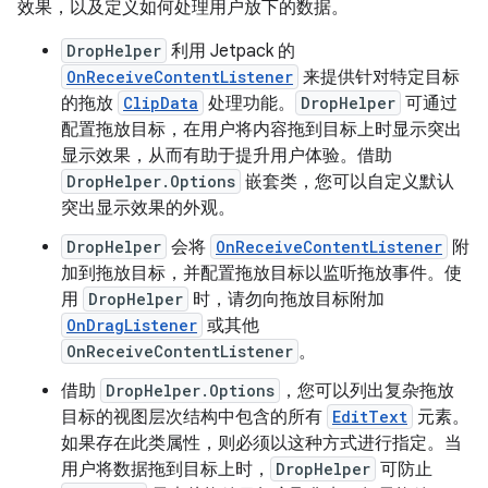
效果，以及定义如何处理用户放下的数据。
DropHelper
利用 Jetpack 的
OnReceiveContentListener
来提供针对特定目标
的拖放
ClipData
处理功能。
DropHelper
可通过
配置拖放目标，在用户将内容拖到目标上时显示突出
显示效果，从而有助于提升用户体验。借助
DropHelper.Options
嵌套类，您可以自定义默认
突出显示效果的外观。
DropHelper
会将
OnReceiveContentListener
附
加到拖放目标，并配置拖放目标以监听拖放事件。使
用
DropHelper
时，请勿向拖放目标附加
OnDragListener
或其他
OnReceiveContentListener
。
借助
DropHelper.Options
，您可以列出复杂拖放
目标的视图层次结构中包含的所有
EditText
元素。
如果存在此类属性，则必须以这种方式进行指定。当
用户将数据拖到目标上时，
DropHelper
可防止