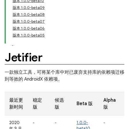
版本 1.0.0-beta10
版本 1.0.0-beta09
版本 1.0.0-beta08
版本 1.0.0-beta07
版本 1.0.0-beta06
版本 1.0.0-beta05
Jetifier
一款独立工具，可将某个库中对已废弃支持库的依赖项迁移
到等效的 AndroidX 依赖项。
最近更
稳定
候选
Alpha
Beta 版
新时间
版
版
版
2020
-
-
1.0.0-
-
年 9 月
beta10