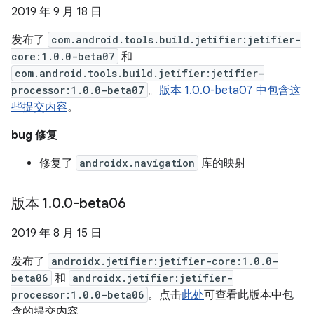
2019 年 9 月 18 日
发布了
com.android.tools.build.jetifier:jetifier-
core:1.0.0-beta07
和
com.android.tools.build.jetifier:jetifier-
processor:1.0.0-beta07
。
版本 1.0.0-beta07 中包含这
些提交内容
。
bug 修复
修复了
androidx.navigation
库的映射
版本 1
.
0
.
0-beta06
2019 年 8 月 15 日
发布了
androidx.jetifier:jetifier-core:1.0.0-
beta06
和
androidx.jetifier:jetifier-
processor:1.0.0-beta06
。点击
此处
可查看此版本中包
含的提交内容。