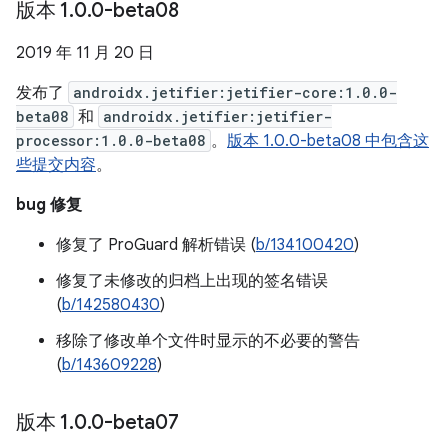
版本 1
.
0
.
0-beta08
2019 年 11 月 20 日
发布了
androidx.jetifier:jetifier-core:1.0.0-
beta08
和
androidx.jetifier:jetifier-
processor:1.0.0-beta08
。
版本 1.0.0-beta08 中包含这
些提交内容
。
bug 修复
修复了 ProGuard 解析错误 (
b/134100420
)
修复了未修改的归档上出现的签名错误
(
b/142580430
)
移除了修改单个文件时显示的不必要的警告
(
b/143609228
)
版本 1
.
0
.
0-beta07