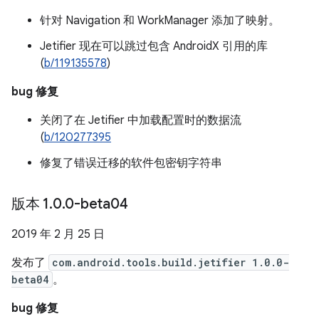
针对 Navigation 和 WorkManager 添加了映射。
Jetifier 现在可以跳过包含 AndroidX 引用的库
(
b/119135578
)
bug 修复
关闭了在 Jetifier 中加载配置时的数据流
(
b/120277395
修复了错误迁移的软件包密钥字符串
版本 1
.
0
.
0-beta04
2019 年 2 月 25 日
发布了
com.android.tools.build.jetifier 1.0.0-
beta04
。
bug 修复