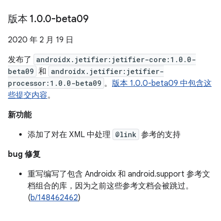
版本 1
.
0
.
0-beta09
2020 年 2 月 19 日
发布了
androidx.jetifier:jetifier-core:1.0.0-
beta09
和
androidx.jetifier:jetifier-
processor:1.0.0-beta09
。
版本 1.0.0-beta09 中包含这
些提交内容
。
新功能
添加了对在 XML 中处理
@link
参考的支持
bug 修复
重写编写了包含 Androidx 和 android.support 参考文
档组合的库，因为之前这些参考文档会被跳过。
(
b/148462462
)