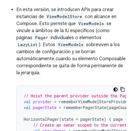
En esta versión, se introducen APIs para crear
instancias de
ViewModelStore
con alcance en
Compose. Esto permite que
ViewModels
se
vincule a ámbitos de la IU específicos (como
páginas
Pager
individuales o elementos
LazyList
). Estos
ViewModels
sobreviven a los
cambios de configuración y se borran
automáticamente cuando su elemento Composable
correspondiente se quita de forma permanente de
la jerarquía.
// Hoist the parent provider outside the Page
val
provider
=
rememberViewModelStoreProvider
val
pagerState
=
rememberPagerState
(
pageCount
HorizontalPager
(
state
=
pagerState
)
{
page
-
// Create an owner scoped to the current 
val
storeOwner
=
rememberViewModelStoreOw