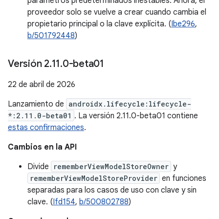
parámetros predeterminados inestables. Ahora, el
proveedor solo se vuelve a crear cuando cambia el
propietario principal o la clave explícita. (
Ibe296
,
b/501792448
)
Versión 2
.
11
.
0-beta01
22 de abril de 2026
Lanzamiento de
androidx.lifecycle:lifecycle-
*:2.11.0-beta01
. La versión 2.11.0-beta01 contiene
estas confirmaciones
.
Cambios en la API
Divide
rememberViewModelStoreOwner
y
rememberViewModelStoreProvider
en funciones
separadas para los casos de uso con clave y sin
clave. (
Ifd154
,
b/500802788
)