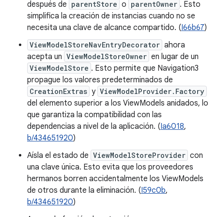
después de
parentStore
o
parentOwner
. Esto
simplifica la creación de instancias cuando no se
necesita una clave de alcance compartido. (
I66b67
)
ViewModelStoreNavEntryDecorator
ahora
acepta un
ViewModelStoreOwner
en lugar de un
ViewModelStore
. Esto permite que Navigation3
propague los valores predeterminados de
CreationExtras
y
ViewModelProvider.Factory
del elemento superior a los ViewModels anidados, lo
que garantiza la compatibilidad con las
dependencias a nivel de la aplicación. (
Ia6018
,
b/434651920
)
Aísla el estado de
ViewModelStoreProvider
con
una clave única. Esto evita que los proveedores
hermanos borren accidentalmente los ViewModels
de otros durante la eliminación. (
I59c0b
,
b/434651920
)