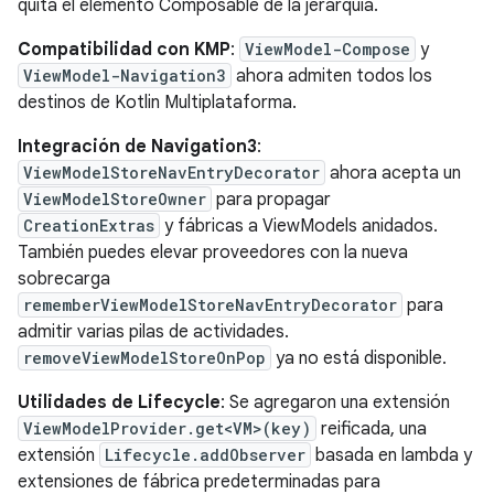
quita el elemento Composable de la jerarquía.
Compatibilidad con KMP
:
ViewModel-Compose
y
ViewModel-Navigation3
ahora admiten todos los
destinos de Kotlin Multiplataforma.
Integración de Navigation3
:
ViewModelStoreNavEntryDecorator
ahora acepta un
ViewModelStoreOwner
para propagar
CreationExtras
y fábricas a ViewModels anidados.
También puedes elevar proveedores con la nueva
sobrecarga
rememberViewModelStoreNavEntryDecorator
para
admitir varias pilas de actividades.
removeViewModelStoreOnPop
ya no está disponible.
Utilidades de Lifecycle
: Se agregaron una extensión
ViewModelProvider.get<VM>(key)
reificada, una
extensión
Lifecycle.addObserver
basada en lambda y
extensiones de fábrica predeterminadas para