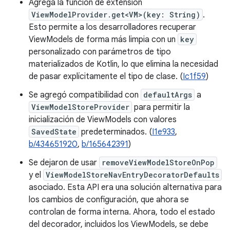
Agrega la función de extensión
ViewModelProvider.get<VM>(key: String)
.
Esto permite a los desarrolladores recuperar
ViewModels de forma más limpia con un
key
personalizado con parámetros de tipo
materializados de Kotlin, lo que elimina la necesidad
de pasar explícitamente el tipo de clase. (
Ic1f59
)
Se agregó compatibilidad con
defaultArgs
a
ViewModelStoreProvider
para permitir la
inicialización de ViewModels con valores
SavedState
predeterminados. (
I1e933
,
b/434651920
,
b/165642391
)
Se dejaron de usar
removeViewModelStoreOnPop
y el
ViewModelStoreNavEntryDecoratorDefaults
asociado. Esta API era una solución alternativa para
los cambios de configuración, que ahora se
controlan de forma interna. Ahora, todo el estado
del decorador, incluidos los ViewModels, se debe