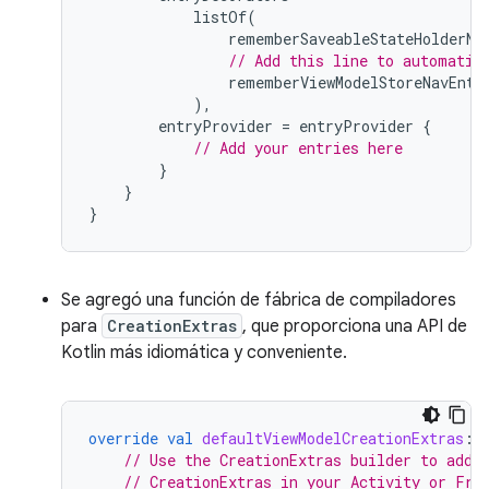
listOf
(
rememberSaveableStateHolderNa
// Add this line to automatic
rememberViewModelStoreNavEntr
),
entryProvider
=
entryProvider
{
// Add your entries here
}
}
}
Se agregó una función de fábrica de compiladores
para
CreationExtras
, que proporciona una API de
Kotlin más idiomática y conveniente.
override
val
defaultViewModelCreationExtras
:
// Use the CreationExtras builder to add 
// CreationExtras in your Activity or Fra