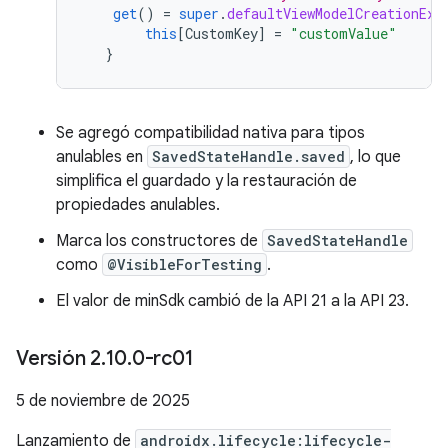
get
()
=
super
.
defaultViewModelCreationExt
this
[
CustomKey
]
=
"customValue"
}
Se agregó compatibilidad nativa para tipos
anulables en
SavedStateHandle.saved
, lo que
simplifica el guardado y la restauración de
propiedades anulables.
Marca los constructores de
SavedStateHandle
como
@VisibleForTesting
.
El valor de minSdk cambió de la API 21 a la API 23.
Versión 2
.
10
.
0-rc01
5 de noviembre de 2025
Lanzamiento de
androidx.lifecycle:lifecycle-