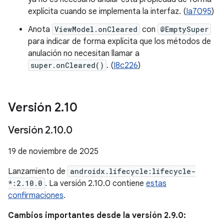
explícita cuando se implementa la interfaz. (
Ia7095
)
Anota
ViewModel.onCleared
con
@EmptySuper
para indicar de forma explícita que los métodos de
anulación no necesitan llamar a
super.onCleared()
. (
I8c226
)
Versión 2
.
10
Versión 2
.
10
.
0
19 de noviembre de 2025
Lanzamiento de
androidx.lifecycle:lifecycle-
*:2.10.0
. La versión 2.10.0 contiene
estas
confirmaciones
.
Cambios importantes desde la versión 2.9.0: