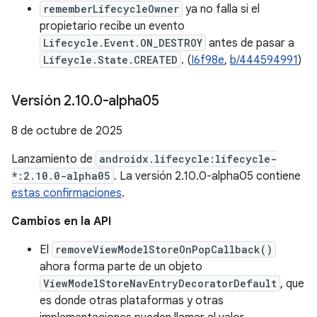
rememberLifecycleOwner
ya no falla si el
propietario recibe un evento
Lifecycle.Event.ON_DESTROY
antes de pasar a
Lifeycle.State.CREATED
. (
I6f98e
,
b/444594991
)
Versión 2
.
10
.
0-alpha05
8 de octubre de 2025
Lanzamiento de
androidx.lifecycle:lifecycle-
*:2.10.0-alpha05
. La versión 2.10.0-alpha05 contiene
estas confirmaciones
.
Cambios en la API
El
removeViewModelStoreOnPopCallback()
ahora forma parte de un objeto
ViewModelStoreNavEntryDecoratorDefault
, que
es donde otras plataformas y otras