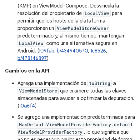
(KMP) en ViewModel-Compose. Desvincula la
resolución del propietario de
LocalView
para
permitir que los hosts de la plataforma
proporcionen un
ViewModelStoreOwner
predeterminado y, al mismo tiempo, mantengan
LocalView
como una alternativa segura en
Android. (
I09fab
,
b/434940570
,
Ic8526
,
b/478146897
)
Cambios en la API
Agrega una implementación de
toString
a
ViewModelStore
que enumere todas las claves
almacenadas para ayudar a optimizar la depuración.
(
I0a6f4
)
Se agregó una implementación predeterminada para
HasDefaultViewModelProviderFactory.default
ViewModelProviderFactory
, lo que significa que
ya no es necesario anular esta propiedad de forma