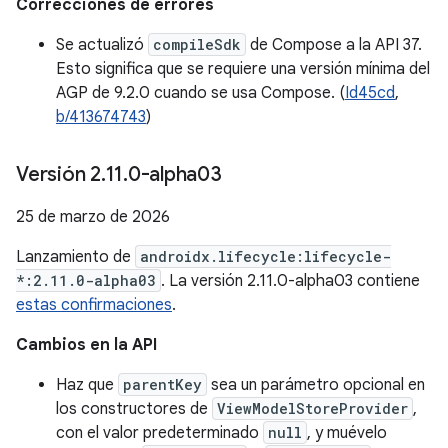
Correcciones de errores
Se actualizó
compileSdk
de Compose a la API 37.
Esto significa que se requiere una versión mínima del
AGP de 9.2.0 cuando se usa Compose. (
Id45cd
,
b/413674743
)
Versión 2
.
11
.
0-alpha03
25 de marzo de 2026
Lanzamiento de
androidx.lifecycle:lifecycle-
*:2.11.0-alpha03
. La versión 2.11.0-alpha03 contiene
estas confirmaciones
.
Cambios en la API
Haz que
parentKey
sea un parámetro opcional en
los constructores de
ViewModelStoreProvider
,
con el valor predeterminado
null
, y muévelo