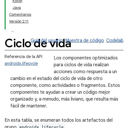
Kotlin
Java
Comentarios
Versión 2.11
Ciclo de vida
Guía del usuario
Muestra de código
Codelab
Referencia de la API
Los componentes optimizados
androidx.lifecycle
para ciclos de vida realizan
acciones como respuesta a un
cambio en el estado del ciclo de vida de otro
componente, como actividades o fragmentos. Estos
componentes te ayudan a crear un código mejor
organizado y, a menudo, más liviano, que resulta más
fácil de mantener.
En esta tabla, se enumeran todos los artefactos del
grupo
androidx.lifecycle
.