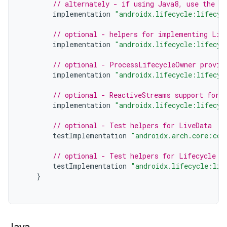
// alternately - if using Java8, use the f
implementation
"androidx.lifecycle:lifecyc
// optional - helpers for implementing Lif
implementation
"androidx.lifecycle:lifecyc
// optional - ProcessLifecycleOwner provid
implementation
"androidx.lifecycle:lifecyc
// optional - ReactiveStreams support for 
implementation
"androidx.lifecycle:lifecyc
// optional - Test helpers for LiveData
testImplementation
"androidx.arch.core:cor
// optional - Test helpers for Lifecycle r
testImplementation
"androidx.lifecycle:lif
}