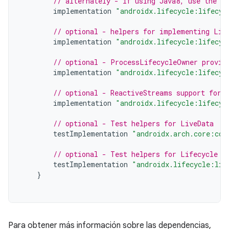
// alternately - if using Java8, use the f
implementation
"androidx.lifecycle:lifecyc
// optional - helpers for implementing Lif
implementation
"androidx.lifecycle:lifecyc
// optional - ProcessLifecycleOwner provid
implementation
"androidx.lifecycle:lifecyc
// optional - ReactiveStreams support for 
implementation
"androidx.lifecycle:lifecyc
// optional - Test helpers for LiveData
testImplementation
"androidx.arch.core:cor
// optional - Test helpers for Lifecycle r
testImplementation
"androidx.lifecycle:lif
}
Para obtener más información sobre las dependencias,