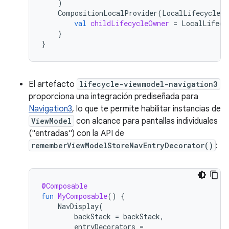
)
CompositionLocalProvider
(
LocalLifecycleOw
val
childLifecycleOwner
=
LocalLifecy
}
}
El artefacto
lifecycle-viewmodel-navigation3
proporciona una integración prediseñada para
Navigation3
, lo que te permite habilitar instancias de
ViewModel
con alcance para pantallas individuales
("entradas") con la API de
rememberViewModelStoreNavEntryDecorator()
:
@Composable
fun
MyComposable
()
{
NavDisplay
(
backStack
=
backStack
,
entryDecorators
=