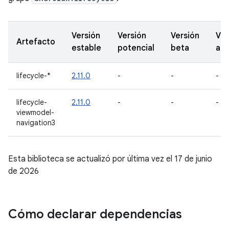
Versión
Versión
Versión
Ver
Artefacto
estable
potencial
beta
alf
lifecycle-*
2.11.0
-
-
-
lifecycle-
2.11.0
-
-
-
viewmodel-
navigation3
Esta biblioteca se actualizó por última vez el 17 de junio
de 2026
Cómo declarar dependencias