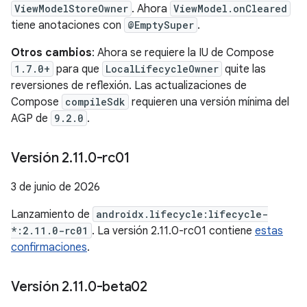
ViewModelStoreOwner
. Ahora
ViewModel.onCleared
tiene anotaciones con
@EmptySuper
.
Otros cambios
: Ahora se requiere la IU de Compose
1.7.0+
para que
LocalLifecycleOwner
quite las
reversiones de reflexión. Las actualizaciones de
Compose
compileSdk
requieren una versión mínima del
AGP de
9.2.0
.
Versión 2
.
11
.
0-rc01
3 de junio de 2026
Lanzamiento de
androidx.lifecycle:lifecycle-
*:2.11.0-rc01
. La versión 2.11.0-rc01 contiene
estas
confirmaciones
.
Versión 2
.
11
.
0-beta02