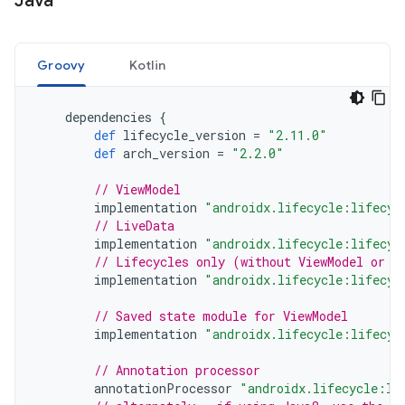
Java
Groovy
Kotlin
dependencies
{
def
lifecycle_version
=
"2.11.0"
def
arch_version
=
"2.2.0"
// ViewModel
implementation
"androidx.lifecycle:lifecyc
// LiveData
implementation
"androidx.lifecycle:lifecyc
// Lifecycles only (without ViewModel or L
implementation
"androidx.lifecycle:lifecyc
// Saved state module for ViewModel
implementation
"androidx.lifecycle:lifecyc
// Annotation processor
annotationProcessor
"androidx.lifecycle:li