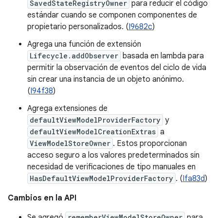
SavedStateRegistryOwner
para reducir el código
estándar cuando se componen componentes de
propietario personalizados. (
I9682c
)
Agrega una función de extensión
Lifecycle.addObserver
basada en lambda para
permitir la observación de eventos del ciclo de vida
sin crear una instancia de un objeto anónimo.
(
I94f38
)
Agrega extensiones de
defaultViewModelProviderFactory
y
defaultViewModelCreationExtras
a
ViewModelStoreOwner
. Estos proporcionan
acceso seguro a los valores predeterminados sin
necesidad de verificaciones de tipo manuales en
HasDefaultViewModelProviderFactory
. (
Ifa83d
)
Cambios en la API
Se agregó
rememberViewModelStoreOwner
para