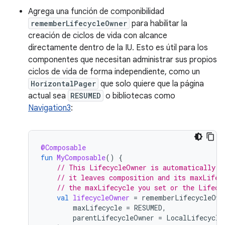
Agrega una función de componibilidad
rememberLifecycleOwner
para habilitar la
creación de ciclos de vida con alcance
directamente dentro de la IU. Esto es útil para los
componentes que necesitan administrar sus propios
ciclos de vida de forma independiente, como un
HorizontalPager
que solo quiere que la página
actual sea
RESUMED
o bibliotecas como
Navigation3
:
@Composable
fun
MyComposable
()
{
// This LifecycleOwner is automatically m
// it leaves composition and its maxLifec
// the maxLifecycle you set or the Lifecy
val
lifecycleOwner
=
rememberLifecycleOwn
maxLifecycle
=
RESUMED
,
parentLifecycleOwner
=
LocalLifecycle