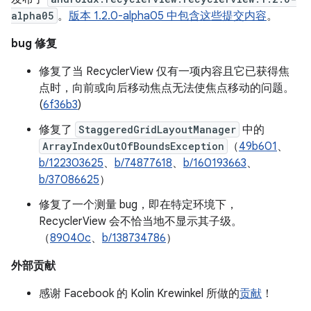
alpha05
。
版本 1.2.0-alpha05 中包含这些提交内容
。
bug 修复
修复了当 RecyclerView 仅有一项内容且它已获得焦
点时，向前或向后移动焦点无法使焦点移动的问题。
(
6f36b3
)
修复了
StaggeredGridLayoutManager
中的
ArrayIndexOutOfBoundsException
（
49b601
、
b/122303625
、
b/74877618
、
b/160193663
、
b/37086625
）
修复了一个测量 bug，即在特定环境下，
RecyclerView 会不恰当地不显示其子级。
（
89040c
、
b/138734786
）
外部贡献
感谢 Facebook 的 Kolin Krewinkel 所做的
贡献
！