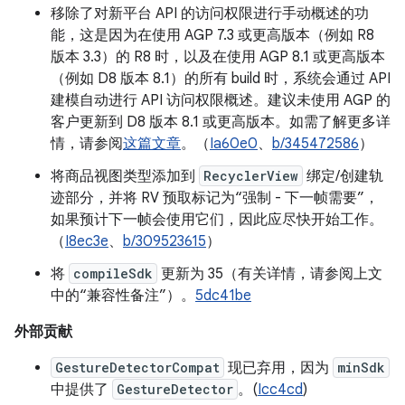
移除了对新平台 API 的访问权限进行手动概述的功
能，这是因为在使用 AGP 7.3 或更高版本（例如 R8
版本 3.3）的 R8 时，以及在使用 AGP 8.1 或更高版本
（例如 D8 版本 8.1）的所有 build 时，系统会通过 API
建模自动进行 API 访问权限概述。建议未使用 AGP 的
客户更新到 D8 版本 8.1 或更高版本。如需了解更多详
情，请参阅
这篇文章
。（
Ia60e0
、
b/345472586
）
将商品视图类型添加到
RecyclerView
绑定/创建轨
迹部分，并将 RV 预取标记为“强制 - 下一帧需要”，
如果预计下一帧会使用它们，因此应尽快开始工作。
（
I8ec3e
、
b/309523615
）
将
compileSdk
更新为 35（有关详情，请参阅上文
中的“兼容性备注”）。
5dc41be
外部贡献
GestureDetectorCompat
现已弃用，因为
minSdk
中提供了
GestureDetector
。(
Icc4cd
)