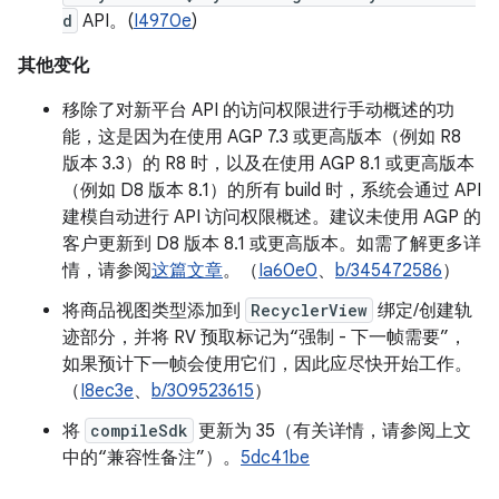
d
API。(
I4970e
)
其他变化
移除了对新平台 API 的访问权限进行手动概述的功
能，这是因为在使用 AGP 7.3 或更高版本（例如 R8
版本 3.3）的 R8 时，以及在使用 AGP 8.1 或更高版本
（例如 D8 版本 8.1）的所有 build 时，系统会通过 API
建模自动进行 API 访问权限概述。建议未使用 AGP 的
客户更新到 D8 版本 8.1 或更高版本。如需了解更多详
情，请参阅
这篇文章
。（
Ia60e0
、
b/345472586
）
将商品视图类型添加到
RecyclerView
绑定/创建轨
迹部分，并将 RV 预取标记为“强制 - 下一帧需要”，
如果预计下一帧会使用它们，因此应尽快开始工作。
（
I8ec3e
、
b/309523615
）
将
compileSdk
更新为 35（有关详情，请参阅上文
中的“兼容性备注”）。
5dc41be