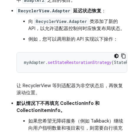
中
adapter2
之后的项目。
RecyclerView.Adapter
延迟状态恢复
：
向
RecyclerView.Adapter
类添加了新的
API，以允许适配器控制何时应恢复布局状态。
例如，您可以调用新的 API 实现以下操作：
myAdapter
.
setStateRestorationStrategy
(
StateRe
让 RecyclerView 等到适配器为非空状态后，再恢复
滚动位置。
默认情况下不再填充 CollectionInfo 和
CollectionItemInfo。
如果您希望无障碍服务（例如 Talkback）继续
向用户指明数量和项目索引，则需要自行填充