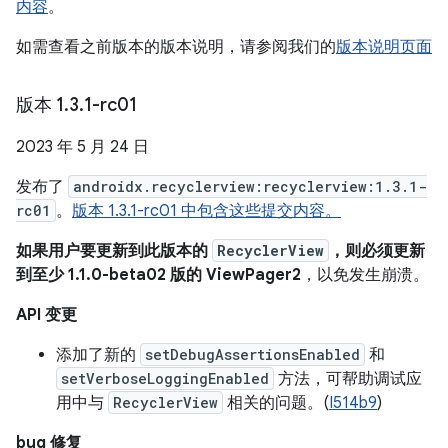
内容
。
如需查看之前版本的版本说明，请参阅我们的
版本说明页面
版本 1
.
3
.
1-rc01
2023 年 5 月 24 日
发布了
androidx.recyclerview:recyclerview:1.3.1-
rc01
。
版本 1.3.1-rc01 中包含这些提交内容。
如果用户要更新到此版本的
RecyclerView
，则必须更新
到至少 1.1.0-beta02 版的 ViewPager2
，以免发生崩溃。
API 变更
添加了新的
setDebugAssertionsEnabled
和
setVerboseLoggingEnabled
方法，可帮助调试应
用中与
RecyclerView
相关的问题。(
I514b9
)
bug 修复