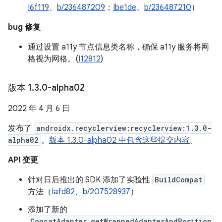
I6f119
、
b/236487209
；
Ibe1de
、
b/236487210
）
bug 修复
通过设置 a11y 节点信息类名称，确保 a11y 服务将网
格视为网格。(
I12812
)
版本 1
.
3
.
0-alpha02
2022 年 4 月 6 日
发布了
androidx.recyclerview:recyclerview:1.3.0-
alpha02
。
版本 1.3.0-alpha02 中包含这些提交内容
。
API 变更
针对日后推出的 SDK 添加了实验性
BuildCompat
方法（
Iafd82
、
b/207528937
）
添加了新的
ConcatAdapter.getWrappedAdapterAndPosition