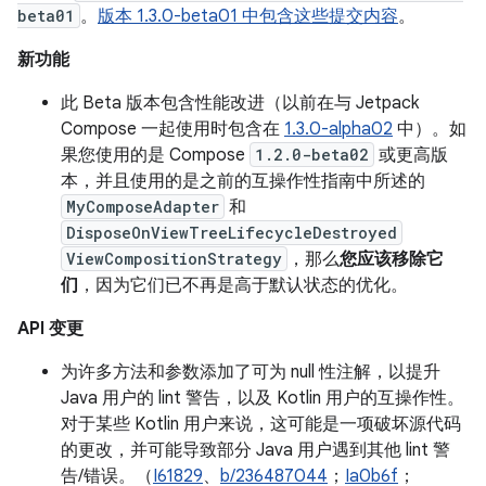
beta01
。
版本 1.3.0-beta01 中包含这些提交内容
。
新功能
此 Beta 版本包含性能改进（以前在与 Jetpack
Compose 一起使用时包含在
1.3.0-alpha02
中）。如
果您使用的是 Compose
1.2.0-beta02
或更高版
本，并且使用的是之前的互操作性指南中所述的
MyComposeAdapter
和
DisposeOnViewTreeLifecycleDestroyed
ViewCompositionStrategy
，那么
您应该移除它
们
，因为它们已不再是高于默认状态的优化。
API 变更
为许多方法和参数添加了可为 null 性注解，以提升
Java 用户的 lint 警告，以及 Kotlin 用户的互操作性。
对于某些 Kotlin 用户来说，这可能是一项破坏源代码
的更改，并可能导致部分 Java 用户遇到其他 lint 警
告/错误。（
I61829
、
b/236487044
；
Ia0b6f
；