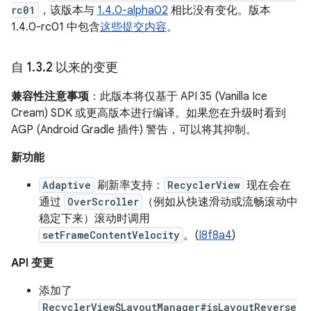
rc01
，该版本与
1.4.0-alpha02
相比没有变化。版本
1.4.0-rc01 中包含
这些提交内容
。
自 1
.
3
.
2 以来的变更
兼容性注意事项
：此版本将仅基于 API 35 (Vanilla Ice
Cream) SDK 或更高版本进行编译。如果您在升级时看到
AGP (Android Gradle 插件) 警告，可以将其抑制。
新功能
Adaptive
刷新率支持：
RecyclerView
现在会在
通过
OverScroller
（例如从快速滑动或流畅滚动中
稳定下来）滚动时调用
setFrameContentVelocity
。(
I8f8a4
)
API 变更
添加了
RecyclerView$LayoutManager#isLayoutReverse