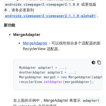
androidx.viewpager2:viewpager2:1.0.0
或更低版
本，请务必更新到
androidx.viewpager2:viewpager2:1.1.0-alpha01
。
新功能
MergeAdapter
MergeAdapter
：可以线性组合多个适配器的新
RecyclerView 适配器。
MyAdapter
adapter1
=
...;
AnotherAdapter
adapter2
=
...;
MergeAdapter
merged
=
new
MergeAdapter
(
adapte
recyclerView
.
setAdapter
(
mergedAdapter
);
在上面的示例中，MergeAdapter 将显示
adapter1