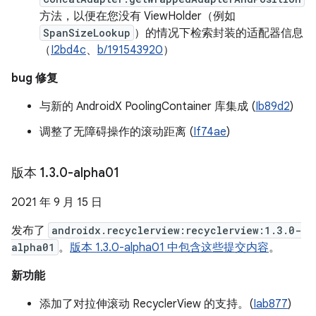
方法，以便在您没有 ViewHolder（例如
SpanSizeLookup
）的情况下检索封装的适配器信息
（
I2bd4c
、
b/191543920
）
bug 修复
与新的 AndroidX PoolingContainer 库集成 (
Ib89d2
)
调整了无障碍操作的滚动距离 (
If74ae
)
版本 1
.
3
.
0-alpha01
2021 年 9 月 15 日
发布了
androidx.recyclerview:recyclerview:1.3.0-
alpha01
。
版本 1.3.0-alpha01 中包含这些提交内容
。
新功能
添加了对拉伸滚动 RecyclerView 的支持。(
Iab877
)