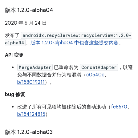
版本 1
.
2
.
0-alpha04
2020 年 6 月 24 日
发布了
androidx.recyclerview:recyclerview:1.2.0-
alpha04
。
版本 1.2.0-alpha04 中包含这些提交内容
。
API 变更
MergeAdapter
已重命名为
ConcatAdapter
，以避
免与不同数据合并行为相混淆（
c0540c
、
b/158019211
）。
bug 修复
改进了所有可见项均被移除后的自动滚动（
fe8670
、
b/154124815
）
版本 1
.
2
.
0-alpha03