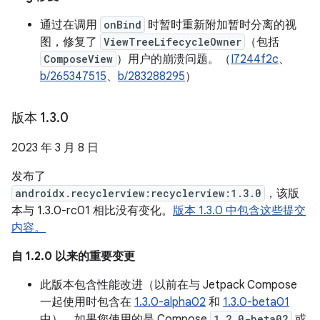
通过在调用
onBind
时暂时重新附加暂时分离的视
图，修复了
ViewTreeLifecycleOwner
（包括
ComposeView
）用户的崩溃问题。（
I7244f2c
、
b/265347515
、
b/283288295
）
版本 1
.
3
.
0
2023 年 3 月 8 日
发布了
androidx.recyclerview:recyclerview:1.3.0
，该版
本与 1.3.0-rc01 相比没有变化。
版本 1.3.0 中包含这些提交
内容。
自 1.2.0 以来的重要变更
此版本包含性能改进（以前在与 Jetpack Compose
一起使用时包含在
1.3.0-alpha02
和
1.3.0-beta01
中）。如果您使用的是 Compose
1.2.0-beta02
或