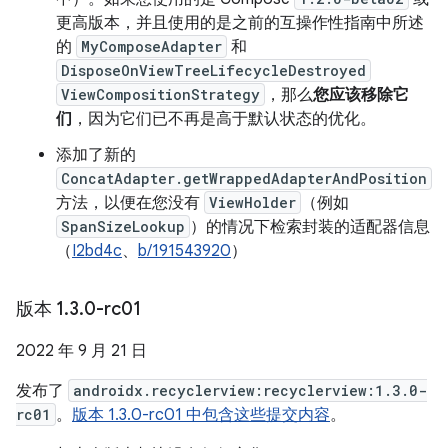
更高版本，并且使用的是之前的互操作性指南中所述
的
MyComposeAdapter
和
DisposeOnViewTreeLifecycleDestroyed
ViewCompositionStrategy
，那么
您应该移除它
们
，因为它们已不再是高于默认状态的优化。
添加了新的
ConcatAdapter.getWrappedAdapterAndPosition
方法，以便在您没有
ViewHolder
（例如
SpanSizeLookup
）的情况下检索封装的适配器信息
（
I2bd4c
、
b/191543920
）
版本 1
.
3
.
0-rc01
2022 年 9 月 21 日
发布了
androidx.recyclerview:recyclerview:1.3.0-
rc01
。
版本 1.3.0-rc01 中包含这些提交内容
。