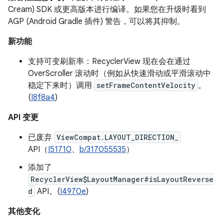
Cream) SDK 或更高版本进行编译。如果您在升级时看到
AGP (Android Gradle 插件) 警告，可以将其抑制。
新功能
支持可变刷新率：RecyclerView 现在会在通过
OverScroller 滚动时（例如从快速滑动或平滑滚动中
稳定下来时）调用
setFrameContentVelocity
。
(
I8f8a4
)
API 变更
已废弃
ViewCompat.LAYOUT_DIRECTION_
API（
I51710
、
b/317055535
）
添加了
RecyclerView$LayoutManager#isLayoutReverse
d
API。(
I4970e
)
其他变化