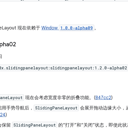
PaneLayout 现在依赖于
Window
1.0.0-alpha09
。
lpha02
日
dx.slidingpanelayout:slidingpanelayout:1.2.0-alpha02
PaneLayout
现在会考虑宽度非零的折叠功能。(
847cc2
)
启用手势导航后，
SlidingPaneLayout
会展开拖动边缘大小，
d24
)
会保留
SlidingPaneLayout
的“打开”和“关闭”状态，即使此