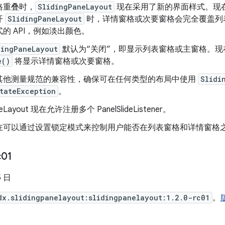
格重叠时，
SlidingPaneLayout
现在采用了新的界面样式。现
开
SlidingPaneLayout
时，详情窗格或次要窗格会完全覆盖列
的 API，例如淡出颜色。
dingPaneLayout
默认为“关闭”，即显示列表窗格或主窗格。
e()
将显示详情窗格或次要窗格。
其他测量规范的兼容性，确保可在任何类型的布局中使用
Slidi
tateException
。
aneLayout 现在允许注册多个 PanelSlideListener。
在可以通过设置锁定模式来控制用户能否在列表窗格和详情窗格
c01
5 日
dx.slidingpanelayout:slidingpanelayout:1.2.0-rc01
。