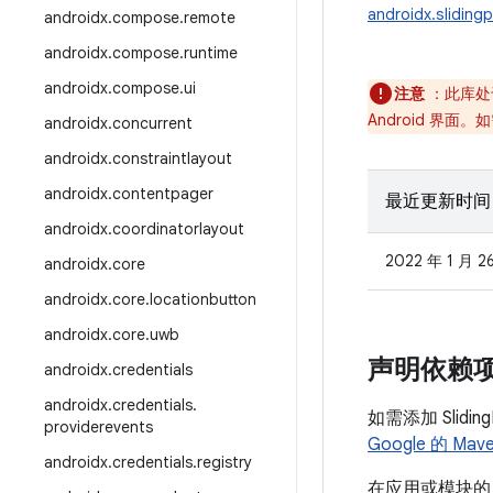
androidx.sliding
androidx
.
compose
.
remote
androidx
.
compose
.
runtime
androidx
.
compose
.
ui
注意
：此库处
Android 界
androidx
.
concurrent
androidx
.
constraintlayout
androidx
.
contentpager
最近更新时间
androidx
.
coordinatorlayout
2022 年 1 月 2
androidx
.
core
androidx
.
core
.
locationbutton
androidx
.
core
.
uwb
声明依赖
androidx
.
credentials
androidx
.
credentials
.
如需添加 Slid
providerevents
Google 的 Ma
androidx
.
credentials
.
registry
在应用或模块