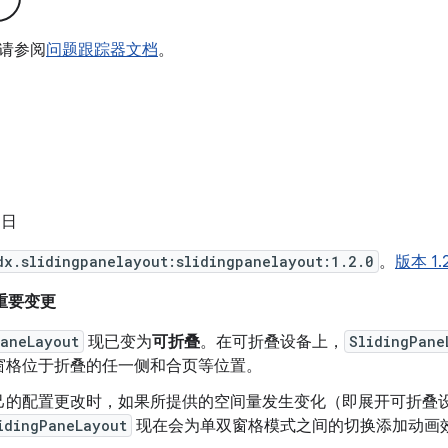
请参阅
问题跟踪器文档
。
 日
dx.slidingpanelayout:slidingpanelayout:1.2.0
。
版本 1
的重要变更
PaneLayout
现已变为
可折叠
。在可折叠设备上，
SlidingPane
窗格位于折叠的任一侧和合页等位置。
己的配置更改时，如果所提供的空间量发生变化（即展开可折叠
idingPaneLayout
现在会为单双窗格模式之间的切换添加动画