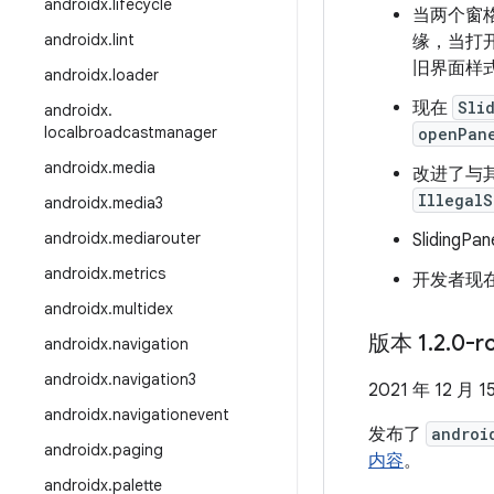
androidx
.
lifecycle
当两个窗
androidx
.
lint
缘，当打
旧界面样式
androidx
.
loader
现在
Sli
androidx
.
localbroadcastmanager
openPan
androidx
.
media
改进了与
IllegalS
androidx
.
media3
androidx
.
mediarouter
SlidingP
androidx
.
metrics
开发者现
androidx
.
multidex
版本 1
.
2
.
0-r
androidx
.
navigation
androidx
.
navigation3
2021 年 12 月 1
androidx
.
navigationevent
发布了
androi
androidx
.
paging
内容
。
androidx
.
palette