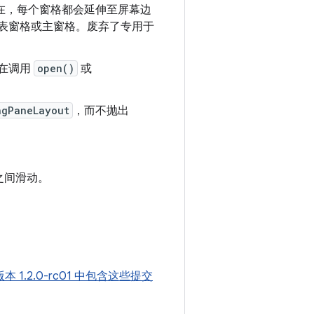
在，每个窗格都会延伸至屏幕边
表窗格或主窗格。废弃了专用于
现在调用
open()
或
ngPaneLayout
，而不抛出
之间滑动。
版本 1.2.0-rc01 中包含这些提交