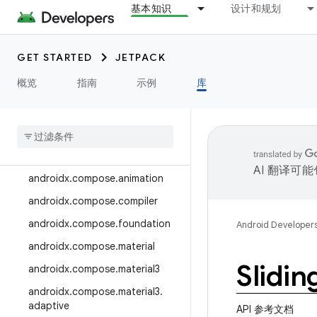
基本知识
设计和规划
androidx.camera.media3
androidx.camera.viewfinder
GET STARTED
JETPACK
androidx.car
概览
指南
示例
库
androidx.car.app
androidx
.
cardview
androidx
.
collection
androidx
.
compose
AI 翻译可
androidx
.
compose
.
animation
androidx
.
compose
.
compiler
androidx
.
compose
.
foundation
Android Developer
androidx
.
compose
.
material
Slidi
androidx
.
compose
.
material3
androidx
.
compose
.
material3
.
adaptive
API 参考文档