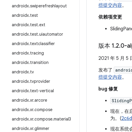
些提交内容
。
androidx
.
swiperefreshlayout
androidx
.
test
依赖项变更
androidx
.
test
.
ext
Sliding
androidx
.
test
.
uiautomator
androidx
.
textclassifier
版本 1
.
2
.
0-a
androidx
.
tracing
2021 年 5 月 5 
androidx
.
transition
发布了
androi
androidx
.
tv
些提交内容
。
androidx
.
tvprovider
bug 修复
androidx
.
text-vertical
androidx
.
xr
.
arcore
Sliding
androidx
.
xr
.
compose
现在，在
为。(
2c6
androidx
.
xr
.
compose
.
material3
androidx
.
xr
.
glimmer
现在系统