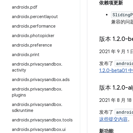
依赖项更新
androidx
.
pdf
Sliding
androidx
.
percentlayout
兼容的问
androidx
.
performance
androidx
.
photopicker
版本 1
.
2
.
0-b
androidx
.
preference
2021 年 9 月 1 
androidx
.
print
发布了
androi
androidx
.
privacysandbox
.
activity
1.2.0-beta
androidx
.
privacysandbox
.
ads
版本 1
.
2
.
0-a
androidx
.
privacysandbox
.
plugins
2021 年 8 月 18
androidx
.
privacysandbox
.
sdkruntime
发布了
androi
这些提交内容
。
androidx
.
privacysandbox
.
tools
androidx
.
privacysandbox
.
ui
新功能