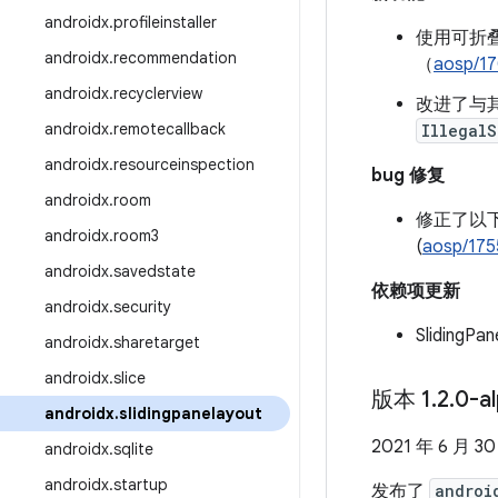
androidx
.
profileinstaller
使用可折
androidx
.
recommendation
（
aosp/1
androidx
.
recyclerview
改进了与
androidx
.
remotecallback
IllegalS
androidx
.
resourceinspection
bug 修复
androidx
.
room
修正了以
androidx
.
room3
(
aosp/175
androidx
.
savedstate
依赖项更新
androidx
.
security
Sliding
androidx
.
sharetarget
androidx
.
slice
版本 1
.
2
.
0-a
androidx
.
slidingpanelayout
2021 年 6 月 3
androidx
.
sqlite
androidx
.
startup
发布了
androi