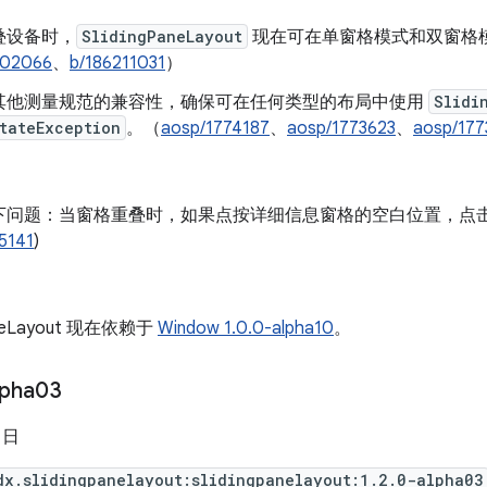
叠设备时，
SlidingPaneLayout
现在可在单窗格模式和双窗格
702066
、
b/186211031
）
其他测量规范的兼容性，确保可在任何类型的布局中使用
Slidi
tateException
。（
aosp/1774187
、
aosp/1773623
、
aosp/177
下问题：当窗格重叠时，如果点按详细信息窗格的空白位置，点
5141
)
PaneLayout 现在依赖于
Window 1.0.0-alpha10
。
lpha03
0 日
dx.slidingpanelayout:slidingpanelayout:1.2.0-alpha03