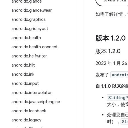
androidx
.
glance
androidx
.
glance
.
wear
如需了解详情，
androidx
.
graphics
androidx
.
gridlayout
版本 1
.
2
.
0
androidx
.
health
androidx
.
health
.
connect
版本 1
.
2
.
0
androidx
.
heifwriter
2022 年 1 月 26
androidx
.
hilt
androidx
.
ink
发布了
androi
androidx
.
input
自 1.1.0 以来
androidx
.
interpolator
Sliding
androidx
.
javascriptengine
大小，使
androidx
.
leanback
处理您自
androidx
.
legacy
时），
Sl