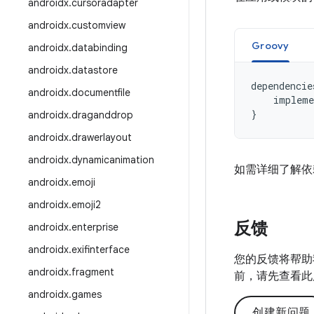
androidx
.
cursoradapter
androidx
.
customview
Groovy
androidx
.
databinding
androidx
.
datastore
dependencie
androidx
.
documentfile
impleme
}
androidx
.
draganddrop
androidx
.
drawerlayout
androidx
.
dynamicanimation
如需详细了解依
androidx
.
emoji
androidx
.
emoji2
反馈
androidx
.
enterprise
androidx
.
exifinterface
您的反馈将帮助
androidx
.
fragment
前，请先查看此
androidx
.
games
创建新问题