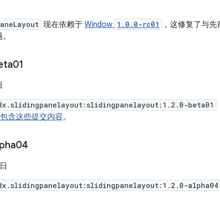
PaneLayout
现在依赖于
Window
1.0.0-rc01
，这修复了与先前 Be
题。
eta01
日
dx.slidingpanelayout:slidingpanelayout:1.2.0-beta01
01 中包含这些提交内容
。
lpha04
 日
dx.slidingpanelayout:slidingpanelayout:1.2.0-alpha04