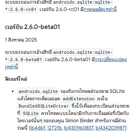
ระบบจะถอนการอ้างสิทธิ์
androidx.sqlite:sqlite-
*:2.6.0-rc01
เวอร์ชัน 2.6.0-rc01 มี
การคอมมิตเหล่านี้
เวอร์ชัน 2
.
6
.
0-beta01
1 สิงหาคม 2025
ระบบจะถอนการอ้างสิทธิ์
androidx.sqlite:sqlite-
*:2.6.0-beta01
เวอร์ชัน 2.6.0-beta01 มี
การเปลี่ยนแปลง
เหล่านี้
ฟีเจอร์ใหม่
androidx.sqlite
รองรับการโหลดส่วนขยาย SQLite
แล้วโดยการเพิ่มเมธอด
addExtension
ลงใน
BundledSQLiteDriver
ซึ่งใช้เพื่อลงทะเบียนส่วนขยาย
ที่
SQLite
ควรโหลดแบบไดนามิกกับการเชื่อมต่อที่เปิดกับ
ไดรเวอร์นั้นๆ ขอขอบคุณ Simon Binder สำหรับการมีส่วน
ร่วมนี้ (
I64d6f
,
I2721b
,
b/430960837
,
b/434203987
)