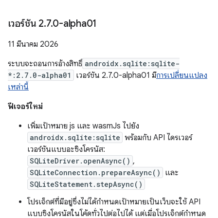
เวอร์ชัน 2
.
7
.
0-alpha01
11 มีนาคม 2026
ระบบจะถอนการอ้างสิทธิ์
androidx.sqlite:sqlite-
*:2.7.0-alpha01
เวอร์ชัน 2.7.0-alpha01 มี
การเปลี่ยนแปลง
เหล่านี้
ฟีเจอร์ใหม่
เพิ่มเป้าหมาย js และ wasmJs ไปยัง
androidx.sqlite:sqlite
พร้อมกับ API ไดรเวอร์
เวอร์ชันแบบอะซิงโครนัส:
SQLiteDriver.openAsync()
,
SQLiteConnection.prepareAsync()
และ
SQLiteStatement.stepAsync()
โปรเจ็กต์ที่มีอยู่ซึ่งไม่ได้กำหนดเป้าหมายเป็นเว็บจะใช้ API
แบบซิงโครนัสในโค้ดทั่วไปต่อไปได้ แต่เมื่อโปรเจ็กต์กำหนด