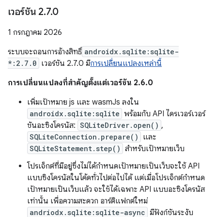
เวอร์ชัน 2
.
7
.
0
1 กรกฎาคม 2026
ระบบจะถอนการอ้างสิทธิ์
androidx.sqlite:sqlite-
*:2.7.0
เวอร์ชัน 2.7.0 มี
การเปลี่ยนแปลงเหล่านี้
การเปลี่ยนแปลงที่สำคัญตั้งแต่เวอร์ชัน 2.6.0
เพิ่มเป้าหมาย js และ wasmJs ลงใน
androidx.sqlite:sqlite
พร้อมกับ API ไดรเวอร์เวอร์
ชันอะซิงโครนัส:
SQLiteDriver.open()
,
SQLiteConnection.prepare()
และ
SQLiteStatement.step()
สำหรับเป้าหมายเว็บ
โปรเจ็กต์ที่มีอยู่ซึ่งไม่ได้กำหนดเป้าหมายเป็นเว็บจะใช้ API
แบบซิงโครนัสในโค้ดทั่วไปต่อไปได้ แต่เมื่อโปรเจ็กต์กำหนด
เป้าหมายเป็นเว็บแล้ว จะใช้ได้เฉพาะ API แบบอะซิงโครนัส
เท่านั้น เพื่อความสะดวก อาร์ติแฟกต์ใหม่
andriodx.sqlite:sqlite-async
มีฟังก์ชันระงับ