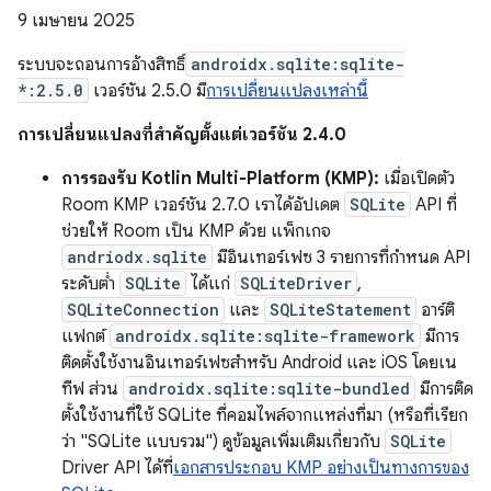
9 เมษายน 2025
ระบบจะถอนการอ้างสิทธิ์
androidx.sqlite:sqlite-
*:2.5.0
เวอร์ชัน 2.5.0 มี
การเปลี่ยนแปลงเหล่านี้
การเปลี่ยนแปลงที่สำคัญตั้งแต่เวอร์ชัน 2.4.0
การรองรับ Kotlin Multi-Platform (KMP):
เมื่อเปิดตัว
Room KMP เวอร์ชัน 2.7.0 เราได้อัปเดต
SQLite
API ที่
ช่วยให้ Room เป็น KMP ด้วย แพ็กเกจ
andriodx.sqlite
มีอินเทอร์เฟซ 3 รายการที่กำหนด API
ระดับต่ำ
SQLite
ได้แก่
SQLiteDriver
,
SQLiteConnection
และ
SQLiteStatement
อาร์ติ
แฟกต์
androidx.sqlite:sqlite-framework
มีการ
ติดตั้งใช้งานอินเทอร์เฟซสำหรับ Android และ iOS โดยเน
ทีฟ ส่วน
androidx.sqlite:sqlite-bundled
มีการติด
ตั้งใช้งานที่ใช้ SQLite ที่คอมไพล์จากแหล่งที่มา (หรือที่เรียก
ว่า "SQLite แบบรวม") ดูข้อมูลเพิ่มเติมเกี่ยวกับ
SQLite
Driver API ได้ที่
เอกสารประกอบ KMP อย่างเป็นทางการของ