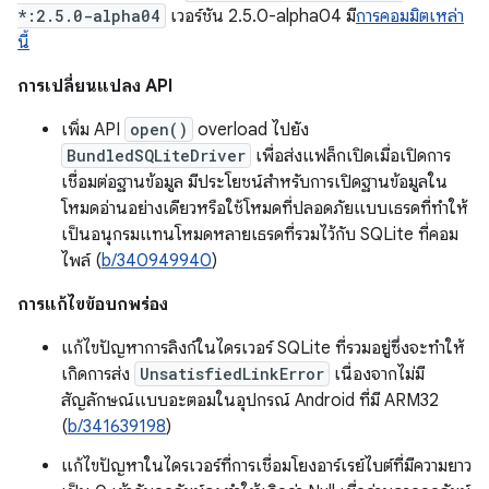
*:2.5.0-alpha04
เวอร์ชัน 2.5.0-alpha04 มี
การคอมมิตเหล่า
นี้
การเปลี่ยนแปลง API
เพิ่ม API
open()
overload ไปยัง
BundledSQLiteDriver
เพื่อส่งแฟล็กเปิดเมื่อเปิดการ
เชื่อมต่อฐานข้อมูล มีประโยชน์สำหรับการเปิดฐานข้อมูลใน
โหมดอ่านอย่างเดียวหรือใช้โหมดที่ปลอดภัยแบบเธรดที่ทำให้
เป็นอนุกรมแทนโหมดหลายเธรดที่รวมไว้กับ SQLite ที่คอม
ไพล์ (
b/340949940
)
การแก้ไขข้อบกพร่อง
แก้ไขปัญหาการลิงก์ในไดรเวอร์ SQLite ที่รวมอยู่ซึ่งจะทำให้
เกิดการส่ง
UnsatisfiedLinkError
เนื่องจากไม่มี
สัญลักษณ์แบบอะตอมในอุปกรณ์ Android ที่มี ARM32
(
b/341639198
)
แก้ไขปัญหาในไดรเวอร์ที่การเชื่อมโยงอาร์เรย์ไบต์ที่มีความยาว