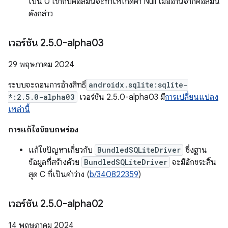
เป็น 0 เข้ากับคอลัมน์จะทำให้เกิดค่า Null เมื่ออ่านจากคอลัมน์
ดังกล่าว
เวอร์ชัน 2
.
5
.
0-alpha03
29 พฤษภาคม 2024
ระบบจะถอนการอ้างสิทธิ์
androidx.sqlite:sqlite-
*:2.5.0-alpha03
เวอร์ชัน 2.5.0-alpha03 มี
การเปลี่ยนแปลง
เหล่านี้
การแก้ไขข้อบกพร่อง
แก้ไขปัญหาเกี่ยวกับ
BundledSQLiteDriver
ซึ่งฐาน
ข้อมูลที่สร้างด้วย
BundledSQLiteDriver
จะมีอักขระสิ้น
สุด C ที่เป็นค่าว่าง (
b/340822359
)
เวอร์ชัน 2
.
5
.
0-alpha02
14 พฤษภาคม 2024