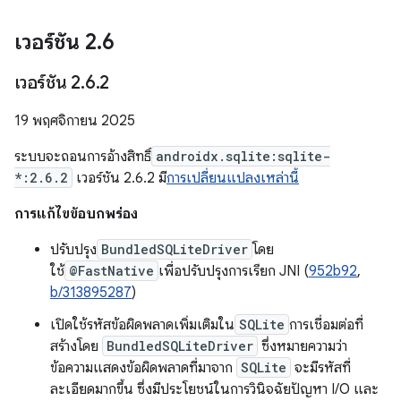
เวอร์ชัน 2
.
6
เวอร์ชัน 2
.
6
.
2
19 พฤศจิกายน 2025
ระบบจะถอนการอ้างสิทธิ์
androidx.sqlite:sqlite-
*:2.6.2
เวอร์ชัน 2.6.2 มี
การเปลี่ยนแปลงเหล่านี้
การแก้ไขข้อบกพร่อง
ปรับปรุง
BundledSQLiteDriver
โดย
ใช้
@FastNative
เพื่อปรับปรุงการเรียก JNI (
952b92
,
b/313895287
)
เปิดใช้รหัสข้อผิดพลาดเพิ่มเติมใน
SQLite
การเชื่อมต่อที่
สร้างโดย
BundledSQLiteDriver
ซึ่งหมายความว่า
ข้อความแสดงข้อผิดพลาดที่มาจาก
SQLite
จะมีรหัสที่
ละเอียดมากขึ้น ซึ่งมีประโยชน์ในการวินิจฉัยปัญหา I/O และ