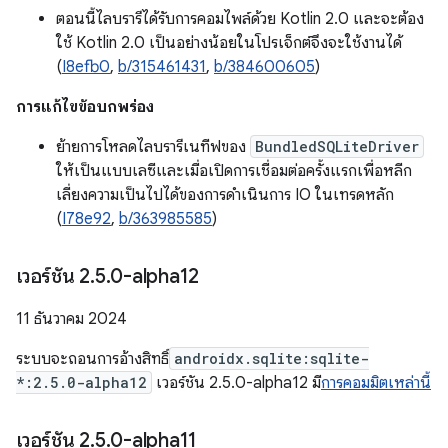
ตอนนี้ไลบรารีได้รับการคอมไพล์ด้วย Kotlin 2.0 และจะต้อง
ใช้ Kotlin 2.0 เป็นอย่างน้อยในโปรเจ็กต์จึงจะใช้งานได้
(
I8efb0
,
b/315461431
,
b/384600605
)
การแก้ไขข้อบกพร่อง
ย้ายการโหลดไลบรารีเนทีฟของ
BundledSQLiteDriver
ให้เป็นแบบเลซีและเมื่อเปิดการเชื่อมต่อครั้งแรกเพื่อหลีก
เลี่ยงความเป็นไปได้ของการดำเนินการ IO ในเทรดหลัก
(
I78e92
,
b/363985585
)
เวอร์ชัน 2
.
5
.
0-alpha12
11 ธันวาคม 2024
ระบบจะถอนการอ้างสิทธิ์
androidx.sqlite:sqlite-
*:2.5.0-alpha12
เวอร์ชัน 2.5.0-alpha12 มี
การคอมมิตเหล่านี้
เวอร์ชัน 2
.
5
.
0-alpha11