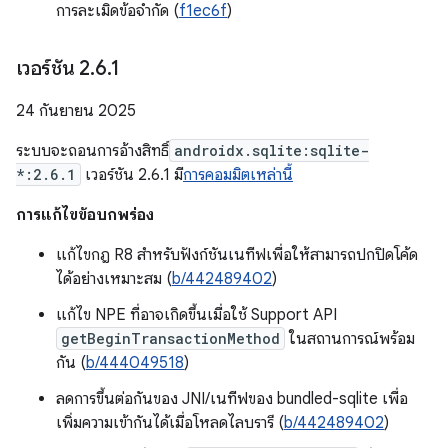
การละเมิดข้อจำกัด (
f1ec6f
)
เวอร์ชัน 2
.
6
.
1
24 กันยายน 2025
ระบบจะถอนการอ้างสิทธิ์
androidx.sqlite:sqlite-
*:2.6.1
เวอร์ชัน 2.6.1 มี
การคอมมิตเหล่านี้
การแก้ไขข้อบกพร่อง
แก้ไขกฎ R8 สำหรับฟังก์ชันเนทีฟเพื่อให้สามารถปกปิดโค้ด
ได้อย่างเหมาะสม (
b/442489402
)
แก้ไข NPE ที่อาจเกิดขึ้นเมื่อใช้ Support API
getBeginTransactionMethod
ในสถานการณ์พร้อม
กัน (
b/444049518
)
ลดการขึ้นต่อกันของ JNI/เนทีฟของ bundled-sqlite เพื่อ
เพิ่มความเข้ากันได้เมื่อโหลดไลบรารี (
b/442489402
)