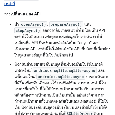
เหล่านี้
การเปลี่ยนแปลง API
นำ
openAsync()
,
prepareAsync()
และ
stepAsync()
ออกจากอินเทอร์เฟซทั่วไป โดยเก็บ API
ระงับไว้ในอินเทอร์เฟซชุดแหล่งข้อมูลเว็บเท่านั้น เราได้
เปลี่ยนชื่อ API ที่ระงับและนำคำต่อท้าย "async" ออก
เนื่องจาก API เหล่านี้ไม่ได้ขัดแย้งกับ API ที่บล็อกที่เกี่ยวข้อง
ในชุดแหล่งข้อมูลที่ไม่ใช่เว็บอีกต่อไป
ฟังก์ชันส่วนขยายระดับบนสุดที่ระงับจะย้ายไปไว้ในอาร์ติ
แฟกต์ใหม่
andriodx.sqlite:sqlite-async
และ
แพ็กเกจใหม่
androidx.sqlite.async
การดำเนินการ
นี้มีขึ้นเพื่อหลีกเลี่ยงการใช้งานฟังก์ชันส่วนขยายเหล่านี้ใน
แหล่งที่มาทั่วไปที่ไม่ได้กำหนดเป้าหมายเป็นเว็บ และควร
หลีกเลี่ยงหากเป้าหมายเป็นเว็บเท่านั้น อย่างไรก็ตาม หาก
กำหนดเป้าหมายทั้งแพลตฟอร์มเว็บและแพลตฟอร์มที่ไม่ใช่
เว็บ ฟังก์ชันระดับบนสุดจะมีประโยชน์และช่วยให้เขียนโค้ด
ทั่วไปสำหรับทุกแพลตฟอร์มที่ใช้
SQLiteDriver
อินเท