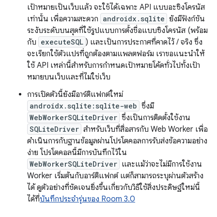
เป้าหมายเป็นเว็บแล้ว จะใช้ได้เฉพาะ API แบบอะซิงโครนัส
เท่านั้น เพื่อความสะดวก
androidx.sqlite
ยังมีฟังก์ชัน
ระงับระดับบนสุดที่ใช้รูปแบบการตั้งชื่อแบบซิงโครนัส (พร้อม
กับ
executeSQL
) และเป็นการประกาศที่คาดไว้ / จริง ซึ่ง
จะเรียกใช้ตัวแปรที่ถูกต้องตามแพลตฟอร์ม เราขอแนะนําให้
ใช้ API เหล่านี้สําหรับการกําหนดเป้าหมายโค้ดทั่วไปทั้งเป้า
หมายบนเว็บและที่ไม่ใช่เว็บ
การเปิดตัวนี้ยังมีอาร์ติแฟกต์ใหม่
androidx.sqlite:sqlite-web
ซึ่งมี
WebWorkerSQLiteDriver
ซึ่งเป็นการติดตั้งใช้งาน
SQLiteDriver
สำหรับเว็บที่สื่อสารกับ Web Worker เพื่อ
ดำเนินการกับฐานข้อมูลผ่านโปรโตคอลการรับส่งข้อความอย่าง
ง่าย โปรโตคอลนี้มีการบันทึกไว้ใน
WebWorkerSQLiteDriver
และแม้ว่าจะไม่มีการใช้งาน
Worker เริ่มต้นกับอาร์ติแฟกต์ แต่ก็สามารถระบุผ่านตัวสร้าง
ได้ ดูตัวอย่างที่ชัดเจนยิ่งขึ้นเกี่ยวกับวิธีใช้สิ่งประดิษฐ์ใหม่นี้
ได้ที่
บันทึกประจำรุ่นของ Room 3.0