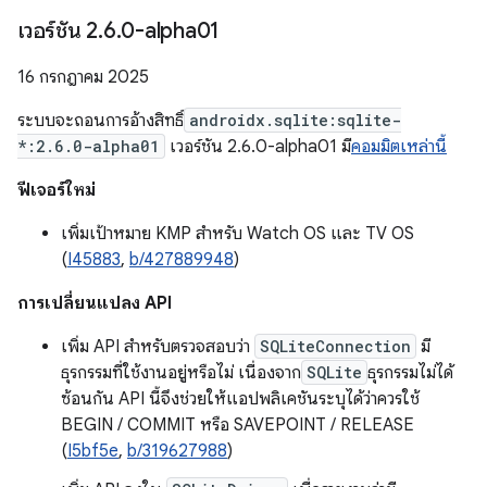
เวอร์ชัน 2
.
6
.
0-alpha01
16 กรกฎาคม 2025
ระบบจะถอนการอ้างสิทธิ์
androidx.sqlite:sqlite-
*:2.6.0-alpha01
เวอร์ชัน 2.6.0-alpha01 มี
คอมมิตเหล่านี้
ฟีเจอร์ใหม่
เพิ่มเป้าหมาย KMP สำหรับ Watch OS และ TV OS
(
I45883
,
b/427889948
)
การเปลี่ยนแปลง API
เพิ่ม API สำหรับตรวจสอบว่า
SQLiteConnection
มี
ธุรกรรมที่ใช้งานอยู่หรือไม่ เนื่องจาก
SQLite
ธุรกรรมไม่ได้
ซ้อนกัน API นี้จึงช่วยให้แอปพลิเคชันระบุได้ว่าควรใช้
BEGIN / COMMIT หรือ SAVEPOINT / RELEASE
(
I5bf5e
,
b/319627988
)