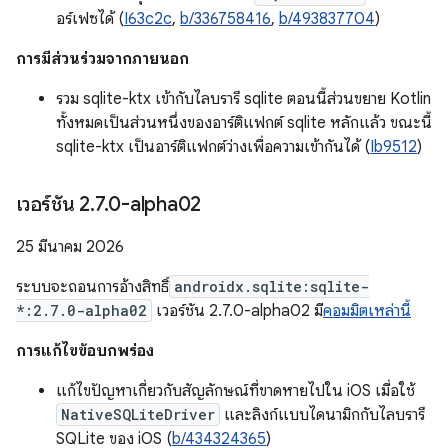
อร์เฟซได้ (
I63c2c
,
b/336758416
,
b/493837704
)
การมีส่วนร่วมจากภายนอก
รวม sqlite-ktx เข้ากับไลบรารี sqlite ตอนนี้ส่วนขยาย Kotlin
ทั้งหมดเป็นส่วนหนึ่งของอาร์ติแฟกต์ sqlite หลักแล้ว ขณะนี้
sqlite-ktx เป็นอาร์ติแฟกต์ว่างเพื่อความเข้ากันได้ (
Ib9512
)
เวอร์ชัน 2
.
7
.
0-alpha02
25 มีนาคม 2026
ระบบจะถอนการอ้างสิทธิ์
androidx.sqlite:sqlite-
*:2.7.0-alpha02
เวอร์ชัน 2.7.0-alpha02 มี
คอมมิตเหล่านี้
การแก้ไขข้อบกพร่อง
แก้ไขปัญหาเกี่ยวกับสัญลักษณ์ที่ขาดหายไปใน iOS เมื่อใช้
NativeSQLiteDriver
และลิงก์แบบไดนามิกกับไลบรารี
SQLite ของ iOS (
b/434324365
)