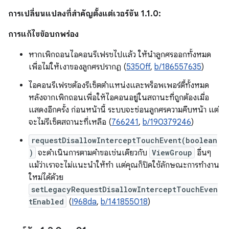
การเปลี่ยนแปลงที่สำคัญตั้งแต่เวอร์ชัน 1.1.0:
การแก้ไขข้อบกพร่อง
หากเพิกถอนไอคอนรีเฟรชไปแล้ว ให้นำลูกศรออกทั้งหมด
เพื่อไม่ให้เงาของลูกศรปรากฏ (
5350ff
,
b/186557635
)
ไอคอนรีเฟรชต้องรีเซ็ตตำแหน่งและพร็อพเพอร์ตี้ทั้งหมด
หลังจากเพิกถอนเพื่อให้ไอคอนอยู่ในสถานะที่ถูกต้องเมื่อ
แสดงอีกครั้ง ก่อนหน้านี้ ระบบจะซ่อนลูกศรความคืบหน้า แต่
จะไม่รีเซ็ตสถานะที่เหลือ (
766241
,
b/190379246
)
requestDisallowInterceptTouchEvent(boolean
)
จะดำเนินการตามคำขอเช่นเดียวกับ
ViewGroup
อื่นๆ
แม้ว่าเราจะไม่แนะนำให้ทำ แต่คุณก็ปิดใช้ลักษณะการทำงาน
ใหม่ได้ด้วย
setLegacyRequestDisallowInterceptTouchEven
tEnabled
(
I968da
,
b/141855018
)