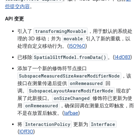
些提交内容
。
API 变更
引入了
transformingMovable
，用于默认的系统处
理的 3D 移动；并为
movable
引入了新的重载，以
处理自定义移动行为。(
I50960
)
已移除
SpatialGltfModel.fromData()
。(
I4d083
)
添加了一个新的修饰符节点接口
SubspaceMeasuredSizeAwareModifierNode
，该
接口在测量传递后提供
onRemeasured
回
调。
SubspaceLayoutAwareModifierNode
现在扩
展了此新接口。
onSizeChanged
修饰符已更新为使
用
onRemeasured
，确保回调在测量后立即触发，而
不是在放置后触发。(
Iafbae
)
将
InteractionPolicy
更新为
Interface
(
I0ff30
)