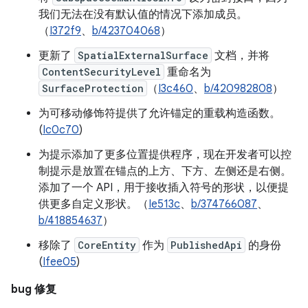
我们无法在没有默认值的情况下添加成员。
（
I372f9
、
b/423704068
）
更新了
SpatialExternalSurface
文档，并将
ContentSecurityLevel
重命名为
SurfaceProtection
（
I3c460
、
b/420982808
）
为可移动修饰符提供了允许锚定的重载构造函数。
(
Ic0c70
)
为提示添加了更多位置提供程序，现在开发者可以控
制提示是放置在锚点的上方、下方、左侧还是右侧。
添加了一个 API，用于接收插入符号的形状，以便提
供更多自定义形状。（
Ie513c
、
b/374766087
、
b/418854637
）
移除了
CoreEntity
作为
PublishedApi
的身份
(
Ifee05
)
bug 修复