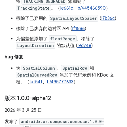
将
TRACKING_DEGRADED
添加到了
TrackingState
。（
Ie661c
、
b/445466590
）
移除了已弃用的
SpatialLayoutSpacer
(
I7b36c
)
移除了已废弃的边衬区 API (
If1886
)
为偏差值添加了
floatRange
。移除了
LayoutDirection
的默认值 (
I9d74e
)
bug 修复
为
SpatialColumn
、
SpatialRow
和
SpatialCurvedRow
添加了代码示例和 KDoc 文
档。（
Iaf54f
、
b/495777633
）
版本 1
.
0
.
0-alpha12
2026 年 3 月 25 日
发布了
androidx.xr.compose:compose:1.0.0-