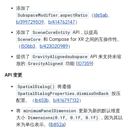
添加了
SubspaceModifier.aspectRatio
（
Ide5ab
、
b/399729509
、
b/414762147
）
添加了
SceneCoreEntity
API，以提高
SceneCore
和 Compose for XR 之间的互操作性。
（
I50bb3
、
b/423020989
）
提供了
GravityAlignedsubspace
API 来支持未缩
放的
GravityAligned
功能 (
I07359
)
API 变更
SpatialDialog()
将遵循
SpatialDialogProperties.dismissOnBack
按压
配置。（
Ib453b
、
b/416797132
）
将
minimumPanelDimension
更新为新的默认维度
大小
Dimensions(0.1f, 0.1f, 0.1f)
，因为其以
米为单位表示。(
Ib852a
)