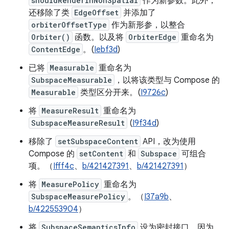
shouldRenderInNonSpatial
作为新参数。此外，
还移除了类
EdgeOffset
并添加了
orbiterOffsetType
作为新形参，以整合
Orbiter()
函数。以及将
OrbiterEdge
重命名为
ContentEdge
。(
Iebf3d
)
已将
Measurable
重命名为
SubspaceMeasurable
，以将该类型与 Compose 的
Measurable
类型区分开来。(
I9726c
)
将
MeasureResult
重命名为
SubspaceMeasureResult
(
I9f34d
)
移除了
setSubspaceContent
API，改为使用
Compose 的
setContent
和
Subspace
可组合
项。（
Ifff4c
、
b/421427391
、
b/421427391
）
将
MeasurePolicy
重命名为
SubspaceMeasurePolicy
。（
I37a9b
、
b/422553904
）
将
SubspaceSemanticsInfo
设为密封接口，因为