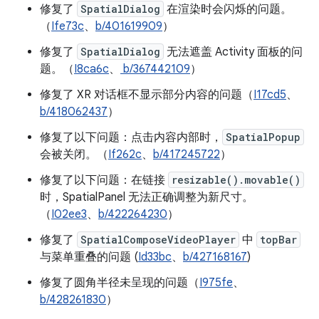
修复了
SpatialDialog
在渲染时会闪烁的问题。
（
Ife73c
、
b/401619909
）
修复了
SpatialDialog
无法遮盖 Activity 面板的问
题。（
I8ca6c
、
b/367442109
）
修复了 XR 对话框不显示部分内容的问题（
I17cd5
、
b/418062437
）
修复了以下问题：点击内容内部时，
SpatialPopup
会被关闭。（
If262c
、
b/417245722
）
修复了以下问题：在链接
resizable().movable()
时，SpatialPanel 无法正确调整为新尺寸。
（
I02ee3
、
b/422264230
）
修复了
SpatialComposeVideoPlayer
中
topBar
与菜单重叠的问题 (
Id33bc
、
b/427168167
)
修复了圆角半径未呈现的问题（
I975fe
、
b/428261830
）