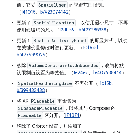
前，它受
SpatialUser
的视野范围限制。
（
I41015
、
b/423074142
）
更新了
SpatialElevation
，以使用最小尺寸，不再
使用硬编码的尺寸（
I2dbe6
、
b/427785338
）
更新了
SpatialAcitivityPanel
的屏显方式，以便
在关键变量修改时进行更新。（
I0f64d
、
b/427999029
）
移除
VolumeConstraints.Unbounded
，改为将默
认限制值设置为等效值。（
Ie24ec
、
b/407938414
）
SpatialFeatheringSize
不再公开（
I1c15b
、
b/399432430
）
将 XR
Placeable
重命名为
SubspacePlaceable
，以将其与 Compose 的
Placeable
区分开。(
I74874
)
移除了 Orbiter 设置，并添加了