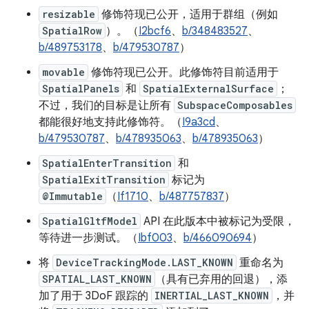
resizable
修饰符现已公开，适用于群组（例如
SpatialRow
）。（
I2bcf6
、
b/348483527
、
b/489753178
、
b/479530787
）
movable
修饰符现已公开。此修饰符目前适用于
SpatialPanels
和
SpatialExternalSurface
；
不过，我们的目标是让所有
SubspaceComposables
都能很好地支持此修饰符。（
I9a3cd
、
b/479530787
、
b/478935063
、
b/478935063
）
SpatialEnterTransition
和
SpatialExitTransition
标记为
@Immutable
（
If1710
、
b/487757837
）
SpatialGltfModel
API 在此版本中被标记为受限，
等待进一步测试。（
Ibf003
、
b/466090694
）
将
DeviceTrackingMode.LAST_KNOWN
重命名为
SPATIAL_LAST_KNOWN
（具有已弃用的回退），添
加了用于 3DoF 跟踪的
INERTIAL_LAST_KNOWN
，并