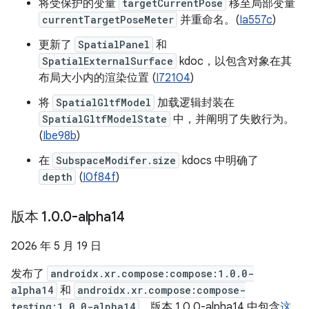
将受保护的变量
targetCurrentPose
移至局部变量
currentTargetPoseMeter
并重命名。(
Ia557c
)
更新了
SpatialPanel
和
SpatialExternalSurface
kdoc，以包含对象在其
布局大小内的渲染位置 (
I72104
)
将
SpatialGltfModel
加载逻辑封装在
SpatialGltfModelState
中，并阐明了失败行为。
(
Ibe98b
)
在
SubspaceModifer.size
kdocs 中明确了
depth
(
I0f84f
)
版本 1
.
0
.
0-alpha14
2026 年 5 月 19 日
发布了
androidx.xr.compose:compose:1.0.0-
alpha14
和
androidx.xr.compose:compose-
testing:1.0.0-alpha14
。版本 1.0.0-alpha14 中包含
这