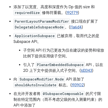
添加了以宽度、高度和深度作为 Dp 值的 size 和
requiredSize
修饰符重载。(
I92f79
)
ParentLayoutParamsModifier
接口现在扩展了
DelegatableSubspaceNode
。(
I1a6d4
)
ApplicationSubspace
已被弃用，取而代之的是
Subspace API。
子空间 API 行为已更改为仅在建议的姿势和缩放
比例下提供应用级子空间。
引入了
PlanarEmbeddedSubspace
API，以在
2D 上下文中提供嵌入式子空间。(
Id3343
)
向
SubspaceModifier.Node
API 添加了
shouldAutoInvalidate
标志。(
I93902
)
在允许开发者将
@SubspaceComposable
的尺寸限
制在特定范围内（而不考虑父级的传入测量约束）的
API 中添加了