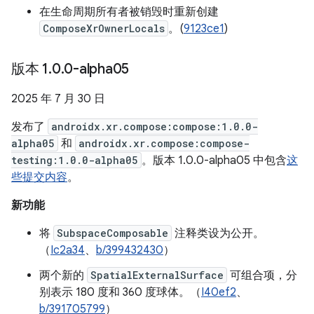
在生命周期所有者被销毁时重新创建
ComposeXrOwnerLocals
。(
9123ce1
)
版本 1
.
0
.
0-alpha05
2025 年 7 月 30 日
发布了
androidx.xr.compose:compose:1.0.0-
alpha05
和
androidx.xr.compose:compose-
testing:1.0.0-alpha05
。版本 1.0.0-alpha05 中包含
这
些提交内容
。
新功能
将
SubspaceComposable
注释类设为公开。
（
Ic2a34
、
b/399432430
）
两个新的
SpatialExternalSurface
可组合项，分
别表示 180 度和 360 度球体。（
I40ef2
、
b/391705799
）