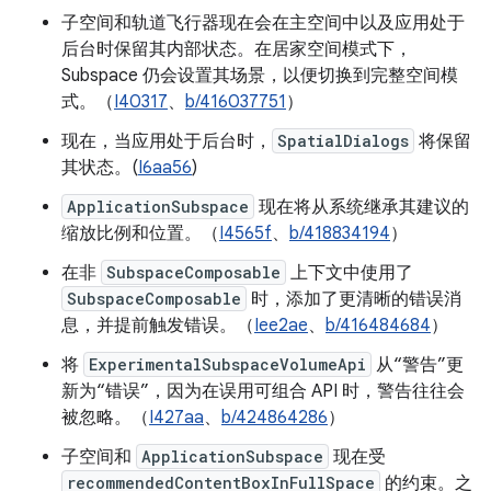
子空间和轨道飞行器现在会在主空间中以及应用处于
后台时保留其内部状态。在居家空间模式下，
Subspace 仍会设置其场景，以便切换到完整空间模
式。（
I40317
、
b/416037751
）
现在，当应用处于后台时，
SpatialDialogs
将保留
其状态。(
I6aa56
)
ApplicationSubspace
现在将从系统继承其建议的
缩放比例和位置。（
I4565f
、
b/418834194
）
在非
SubspaceComposable
上下文中使用了
SubspaceComposable
时，添加了更清晰的错误消
息，并提前触发错误。（
Iee2ae
、
b/416484684
）
将
ExperimentalSubspaceVolumeApi
从“警告”更
新为“错误”，因为在误用可组合 API 时，警告往往会
被忽略。（
I427aa
、
b/424864286
）
子空间和
ApplicationSubspace
现在受
recommendedContentBoxInFullSpace
的约束。之