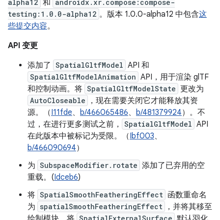
alpha12
和
androidx.xr.compose:compose-
testing:1.0.0-alpha12
。版本 1.0.0-alpha12 中包含
这
些提交内容
。
API 变更
添加了
SpatialGltfModel
API 和
SpatialGltfModelAnimation
API，用于渲染 glTF
和控制动画。将
SpatialGltfModelState
更改为
AutoCloseable
，现在需要关闭它才能释放其资
源。（
I11fde
、
b/466065486
、
b/481379924
）。不
过，在进行更多测试之前，
SpatialGltfModel
API
在此版本中被标记为受限。（
Ibf003
、
b/466090694
）
为
SubspaceModifier.rotate
添加了已弃用的空
重载。(
Idceb6
)
将
SpatialSmoothFeatheringEffect
函数重命名
为
spatialSmoothFeatheringEffect
，并将其移至
绘制模块。将
SpatialExternalSurface
默认羽化