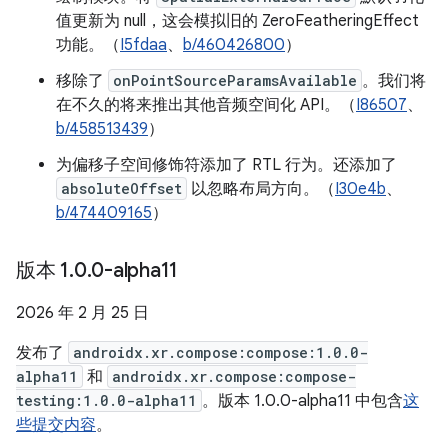
值更新为 null，这会模拟旧的 ZeroFeatheringEffect
功能。（
I5fdaa
、
b/460426800
）
移除了
onPointSourceParamsAvailable
。我们将
在不久的将来推出其他音频空间化 API。（
I86507
、
b/458513439
）
为偏移子空间修饰符添加了 RTL 行为。还添加了
absoluteOffset
以忽略布局方向。（
I30e4b
、
b/474409165
）
版本 1
.
0
.
0-alpha11
2026 年 2 月 25 日
发布了
androidx.xr.compose:compose:1.0.0-
alpha11
和
androidx.xr.compose:compose-
testing:1.0.0-alpha11
。版本 1.0.0-alpha11 中包含
这
些提交内容
。