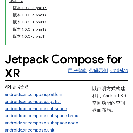
版本 1.0
版本 1.0.0-alpha15
版本 1.0.0-alpha14
版本 1.0.0-alpha13
版本 1.0.0-alpha12
版本 1.0.0-alpha11
Jetpack Compose for
XR
用户指南
代码示例
Codelab
API 参考文档
以声明方式构建
androidx.xr.compose.platform
利用 Android XR
androidx.xr.compose.spatial
空间功能的空间
androidx.xr.compose.subspace
界面布局。
androidx.xr.compose.subspace.layout
androidx.xr.compose.subspace.node
androidx.xr.compose.unit