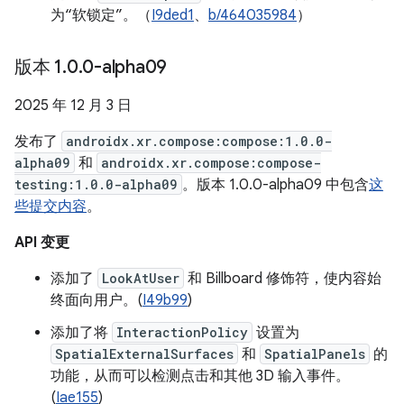
为“软锁定”。（
I9ded1
、
b/464035984
）
版本 1
.
0
.
0-alpha09
2025 年 12 月 3 日
发布了
androidx.xr.compose:compose:1.0.0-
alpha09
和
androidx.xr.compose:compose-
testing:1.0.0-alpha09
。版本 1.0.0-alpha09 中包含
这
些提交内容
。
API 变更
添加了
LookAtUser
和 Billboard 修饰符，使内容始
终面向用户。(
I49b99
)
添加了将
InteractionPolicy
设置为
SpatialExternalSurfaces
和
SpatialPanels
的
功能，从而可以检测点击和其他 3D 输入事件。
(
Iae155
)