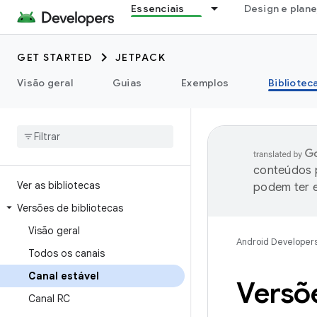
Essenciais
Design e plan
GET STARTED
JETPACK
Visão geral
Guias
Exemplos
Bibliotec
conteúdos p
Ver as bibliotecas
podem ter e
Versões de bibliotecas
Visão geral
Android Developer
Todos os canais
Canal estável
Versõe
Canal RC