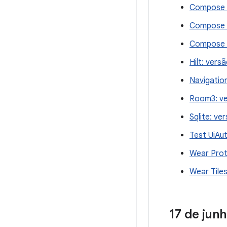
Compose M
Compose R
Compose U
Hilt: vers
Navigation
Room3: ve
Sqlite: ve
Test UiAu
Wear Prot
Wear Tiles
17 de jun