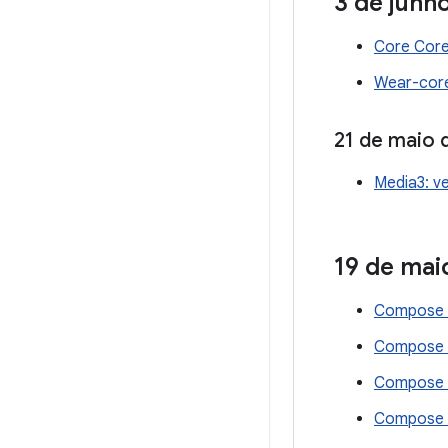
3 de junh
Core Core
Wear-core
21 de maio 
Media3: ve
19 de mai
Compose A
Compose F
Compose M
Compose R