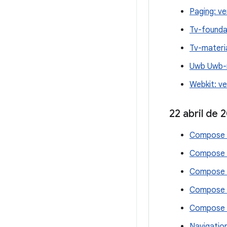
Paging: ve
Tv-founda
Tv-materia
Uwb Uwb-r
Webkit: ve
22 abril de 
Compose A
Compose F
Compose M
Compose R
Compose U
Navigation