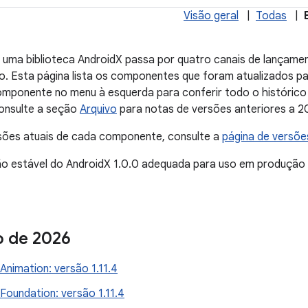
Visão geral
|
Todas
|
 uma biblioteca AndroidX passa por quatro canais de lançame
. Esta página lista os componentes que foram atualizados pa
mponente no menu à esquerda para conferir todo o histórico 
Consulte a seção
Arquivo
para notas de versões anteriores a 2
rsões atuais de cada componente, consulte a
página de versõe
são estável do AndroidX 1.0.0 adequada para uso em produção
ho de 2026
nimation: versão 1.11.4
oundation: versão 1.11.4