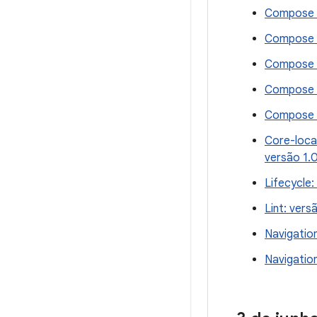
Compose A
Compose F
Compose M
Compose R
Compose U
Core-loca
versão 1.
Lifecycle:
Lint: vers
Navigation
Navigation