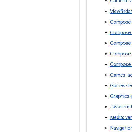
Camera: v
Viewfinder
Compose A
Compose F
Compose Ma
Compose R
Compose UI
Games-act
Games-tex
Graphics-
Javascript
Media: ver
Navigation