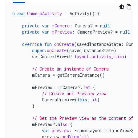
class
CameraActivity
:
Activity
()
{
private
var
mCamera
:
Camera? 
=
null
private
var
mPreview
:
CameraPreview? 
=
null
override
fun
onCreate
(
savedInstanceState
:
Bund
super
.
onCreate
(
savedInstanceState
)
setContentView
(
R
.
layout
.
activity_main
)
// Create an instance of Camera
mCamera
=
getCameraInstance
()
mPreview
=
mCamera
?.
let
{
// Create our Preview view
CameraPreview
(
this
,
it
)
}
// Set the Preview view as the content of 
mPreview
?.
also
{
val
preview
:
FrameLayout
=
findViewByI
preview
.
addView
(
it
)