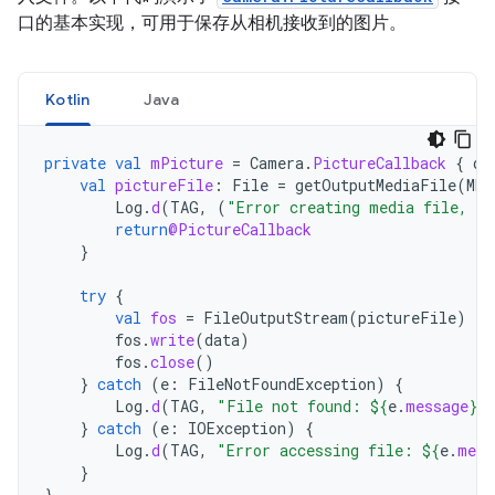
口的基本实现，可用于保存从相机接收到的图片。
Kotlin
Java
private
val
mPicture
=
Camera
.
PictureCallback
{
da
val
pictureFile
:
File
=
getOutputMediaFile
(
MED
Log
.
d
(
TAG
,
(
"Error creating media file, ch
return
@PictureCallback
}
try
{
val
fos
=
FileOutputStream
(
pictureFile
)
fos
.
write
(
data
)
fos
.
close
()
}
catch
(
e
:
FileNotFoundException
)
{
Log
.
d
(
TAG
,
"File not found: 
${
e
.
message
}
"
}
catch
(
e
:
IOException
)
{
Log
.
d
(
TAG
,
"Error accessing file: 
${
e
.
mess
}
}