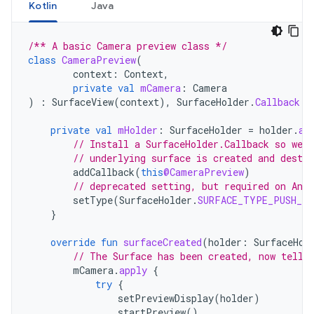
Kotlin
Java
/** A basic Camera preview class */
class
CameraPreview
(
context
:
Context
,
private
val
mCamera
:
Camera
)
:
SurfaceView
(
context
),
SurfaceHolder
.
Callback
{
private
val
mHolder
:
SurfaceHolder
=
holder
.
ap
// Install a SurfaceHolder.Callback so we g
// underlying surface is created and destro
addCallback
(
this
@CameraPreview
)
// deprecated setting, but required on Andr
setType
(
SurfaceHolder
.
SURFACE_TYPE_PUSH_BU
}
override
fun
surfaceCreated
(
holder
:
SurfaceHol
// The Surface has been created, now tell 
mCamera
.
apply
{
try
{
setPreviewDisplay
(
holder
)
startPreview
()