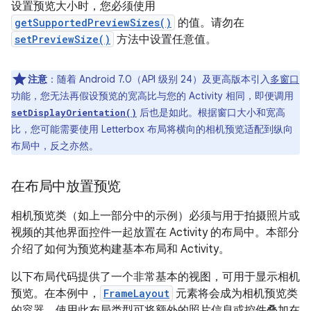
设置预览大小时，您必须使用
getSupportedPreviewSizes()
的值。
请勿在
setPreviewSize()
方法中设置任意值。
注意
：随着 Android 7.0（API 级别 24）及更高版本引入
多窗口
功能，您无法再假设预览的宽高比与您的 Activity 相同，即便调用
后也是如此。根据窗口大小和宽高
setDisplayOrientation()
比，您可能需要使用 Letterbox 布局将横向的相机预览适配到纵向
布局中，反之亦然。
在布局中放置预览
相机预览类（如上一部分中的示例）必须与用于拍摄照片或
视频的其他界面控件一起放置在 Activity 的布局中。本部分
介绍了如何为预览构建基本布局和 Activity。
以下布局代码提供了一个非常基本的视图，可用于显示相机
预览。在本例中，
FrameLayout
元素将会成为相机预览类
的容器。使用此布局类型可将额外的照片信息或控件叠加在