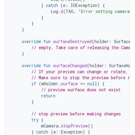
}
catch
(
e
:
IOException
)
{
Log
.
d
(
TAG
,
"Error setting camera p
}
}
}
override
fun
surfaceDestroyed
(
holder
:
SurfaceH
// empty. Take care of releasing the Camer
}
override
fun
surfaceChanged
(
holder
:
SurfaceHol
// If your preview can change or rotate, ta
// Make sure to stop the preview before re
if
(
mHolder
.
surface
==
null
)
{
// preview surface does not exist
return
}
// stop preview before making changes
try
{
mCamera
.
stopPreview
()
}
catch
(
e
:
Exception
)
{