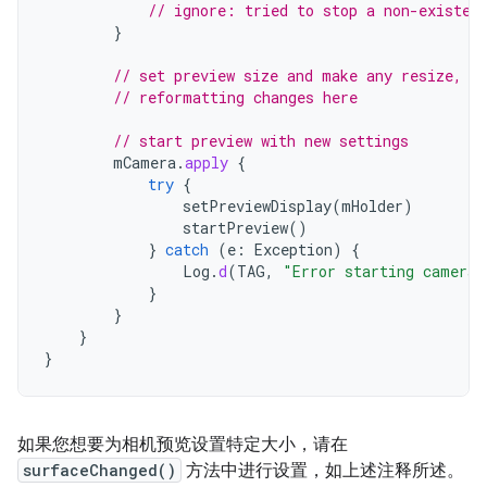
// ignore: tried to stop a non-existen
}
// set preview size and make any resize, r
// reformatting changes here
// start preview with new settings
mCamera
.
apply
{
try
{
setPreviewDisplay
(
mHolder
)
startPreview
()
}
catch
(
e
:
Exception
)
{
Log
.
d
(
TAG
,
"Error starting camera 
}
}
}
}
如果您想要为相机预览设置特定大小，请在
surfaceChanged()
方法中进行设置，如上述注释所述。