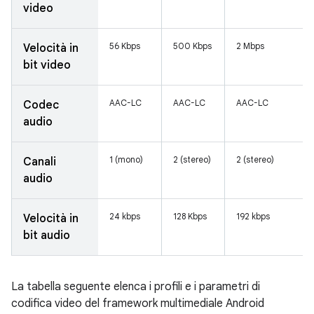
video
56 Kbps
500 Kbps
2 Mbps
Velocità in
bit video
AAC-LC
AAC-LC
AAC-LC
Codec
audio
1 (mono)
2 (stereo)
2 (stereo)
Canali
audio
24 kbps
128 Kbps
192 kbps
Velocità in
bit audio
La tabella seguente elenca i profili e i parametri di
codifica video del framework multimediale Android