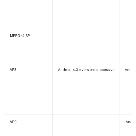
MPEG-4 SP
VP8
Android 4.3 e versioni successive
Androi
VP9
Andro