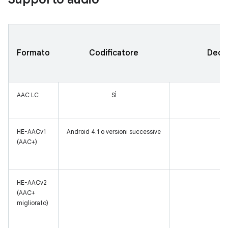
Formato
Codificatore
Deco
AAC LC
SÌ
SÌ
HE-AACv1
Android 4.1 o versioni successive
SÌ
(AAC+)
HE-AACv2
SÌ
(AAC+
migliorato)