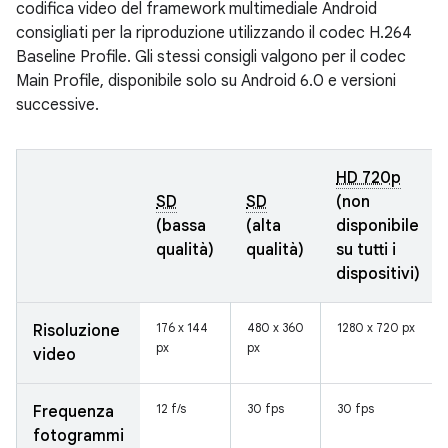
codifica video del framework multimediale Android
consigliati per la riproduzione utilizzando il codec H.264
Baseline Profile. Gli stessi consigli valgono per il codec
Main Profile, disponibile solo su Android 6.0 e versioni
successive.
HD 720p
SD
SD
(non
(bassa
(alta
disponibile
qualità)
qualità)
su tutti i
dispositivi)
176 x 144
480 x 360
1280 x 720 px
Risoluzione
px
px
video
12 f/s
30 fps
30 fps
Frequenza
fotogrammi