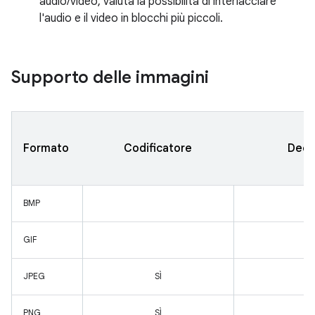
audio/video, valuta la possibilità di interlacciare
l'audio e il video in blocchi più piccoli.
Supporto delle immagini
Formato
Codificatore
Deco
BMP
SÌ
GIF
SÌ
JPEG
SÌ
SÌ
PNG
SÌ
SÌ