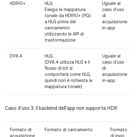
HDR10+
HLG
Uguale al
Esegui la mappatura
caso d'uso
tonale da HDR10+ (PQ)
di
a HLG prima del
acquisizione
caricamento
in-app
utilizzando le API di
trasformazione
DV8.4
HLG
Uguale al
(DV8.4 utilizza HLG e il
caso d'uso
flusso di bit si
di
comporterà come HLG,
acquisizione
quindi non è richiesta la
in-app
mappatura tonale)
Caso d'uso 3: il backend dell'app non supporta HDR
Formato di
Formato di caricamento
Formato
acquisizione
di invio