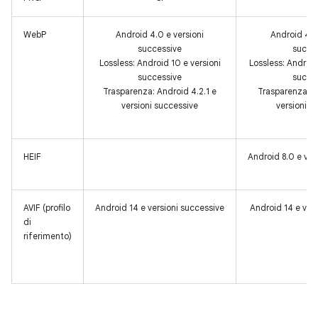
WebP
Android 4.0 e versioni
Android 4.0
successive
succe
Lossless: Android 10 e versioni
Lossless: Android 
successive
succe
Trasparenza: Android 4.2.1 e
Trasparenza: A
versioni successive
versioni s
HEIF
Android 8.0 e ver
AVIF (profilo
Android 14 e versioni successive
Android 14 e ver
di
riferimento)