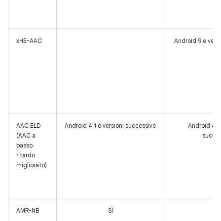
xHE-AAC
Android 9 e vers
AAC ELD
Android 4.1 o versioni successive
Android 4.1 
(AAC a
succes
basso
ritardo
migliorato)
AMR-NB
SÌ
SÌ