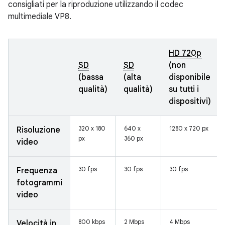
consigliati per la riproduzione utilizzando il codec
multimediale VP8.
HD 720p
SD
SD
(non
(bassa
(alta
disponibile
qualità)
qualità)
su tutti i
dispositivi)
320 x 180
640 x
1280 x 720 px
Risoluzione
px
360 px
video
30 fps
30 fps
30 fps
Frequenza
fotogrammi
video
800 kbps
2 Mbps
4 Mbps
Velocità in