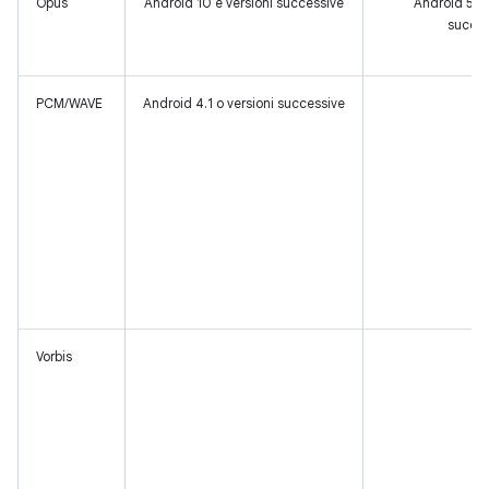
Opus
Android 10 e versioni successive
Android 5.0 
succes
PCM/WAVE
Android 4.1 o versioni successive
SÌ
Vorbis
SÌ