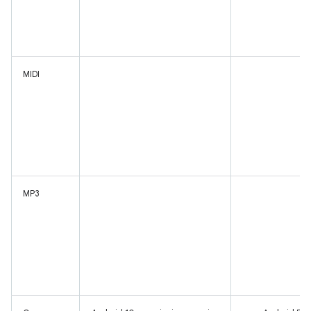
MIDI
SÌ
MP3
SÌ