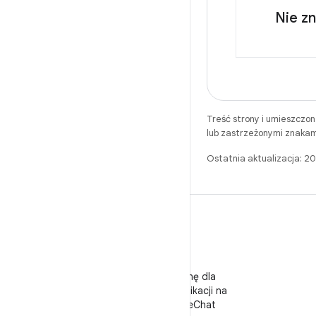
Nie z
Treść strony i umieszczo
lub zastrzeżonymi znakam
Ostatnia aktualizacja: 
WeChat
Obserwuj stronę dla
deweloperów aplikacji na
Androida w WeChat