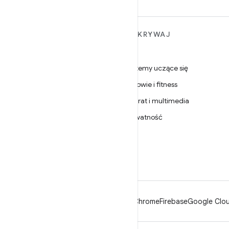
WIĘCEJ INFORMACJI O
ODKRYWAJ
ANDROIDZIE
Gry
Android
Systemy uczące się
Android dla firm
Zdrowie i fitness
Zabezpieczenia
Aparat i multimedia
Źródło
Prywatność
Wiadomości
5G
Blog
Podcasty
Android
Chrome
Firebase
Google Clou