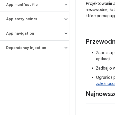
Projektowanie a
App manifest file
niezawodne, łat
które pomagają
App entry points
App navigation
Przewodn
Dependency injection
Zapoznaj 
aplikacji.
Zadbaj o 
Ogranicz 
zależnośc
Najnowsze