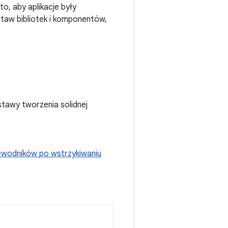
o, aby aplikacje były
staw bibliotek i komponentów,
tawy tworzenia solidnej
ewodników po wstrzykiwaniu