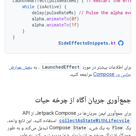
LaunchedEffect
(
pulseRateMs
)
{
// Restart the effec
while
(
isActive
)
{
delay
(
pulseRateMs
)
// Pulse the alpha ever
alpha
.
animateTo
(
0f
)
alpha
.
animateTo
(
1f
)
}
}
SideEffectsSnippets
.
kt
برای اطلاعات بیشتر در مورد
LaunchedEffect
، به
بخش عوارض
جانبی در Compose
مراجعه کنید.
جمع‌آوری جریان آگاه از چرخه حیات
برای جمع‌آوری ایمن جریان‌ها در Jetpack Compose، از API
collectAsStateWithLifecycle
استفاده کنید. این تابع واحد،
یک
Flow
به یک شیء Compose
State
تبدیل می‌کند و به طور
خودکار اشتراک چرخه حیات را برای شما مدیریت می‌کند. به طور