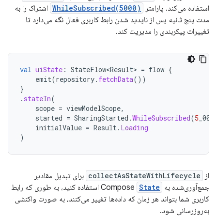
استفاده می‌کند. پارامتر
WhileSubscribed(5000)
اشتراک را به
مدت پنج ثانیه پس از ناپدید شدن رابط کاربری فعال نگه می‌دارد تا
تغییرات پیکربندی را مدیریت کند.
val
uiState
:
StateFlow<Result>
=
flow
{
emit
(
repository
.
fetchData
())
}
.
stateIn
(
scope
=
viewModelScope
,
started
=
SharingStarted
.
WhileSubscribed
(
5
_000
initialValue
=
Result
.
Loading
)
از
collectAsStateWithLifecycle
برای تبدیل مقادیر
جمع‌آوری‌شده به Compose
State
استفاده کنید، به طوری که رابط
کاربری شما بتواند هر زمان که داده‌ها تغییر می‌کنند، به صورت واکنشی
به‌روزرسانی شود.