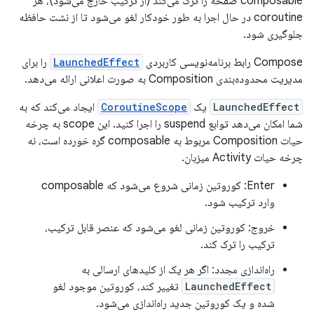
composable صفحه را ترک می‌کند (از ترکیب خارج می‌شود)، هر
coroutine در حال اجرا به طور خودکار لغو می‌شود تا از نشت حافظه
جلوگیری شود.
Compose رابط برنامه‌نویسی کاربردی
LaunchedEffect
را برای
مدیریت محدوده‌بندی Composition به صورت اعلانی ارائه می‌دهد.
LaunchedEffect
یک
CoroutineScope
ایجاد می‌کند که به
شما امکان می‌دهد توابع suspend را اجرا کنید. این scope به چرخه
حیات Composition مربوط به composable گره خورده است، نه
چرخه حیات Activity میزبان.
Enter: کوروتین زمانی شروع می‌شود که composable
وارد ترکیب شود.
خروج: کوروتین زمانی لغو می‌شود که عنصر قابل ترکیب،
ترکیب را ترک کند.
راه‌اندازی مجدد: اگر هر یک از کلیدهای ارسالی به
LaunchedEffect
تغییر کند، کوروتین موجود لغو
شده و یک کوروتین جدید راه‌اندازی می‌شود.