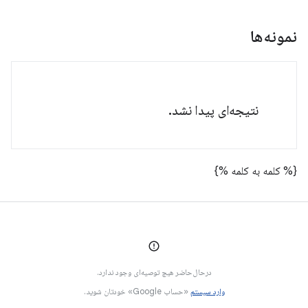
نمونه‌ها
نتیجه‌ای پیدا نشد.
{% کلمه به کلمه %}
درحال‌حاضر هیچ توصیه‌ای وجود ندارد.
وارد سیستم
«حساب Google» خودتان شوید.