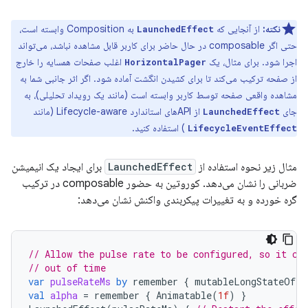
نکته:
از آنجایی که
به Composition وابسته است،
LaunchedEffect
حتی اگر composable در حال حاضر برای کاربر قابل مشاهده نباشد، می‌تواند
اجرا شود. برای مثال، یک
اغلب صفحات همسایه را خارج
HorizontalPager
از صفحه ترکیب می‌کند تا برای کشیدن انگشت آماده شود. اگر اثر جانبی شما به
مشاهده واقعی صفحه توسط کاربر وابسته است (مانند یک رویداد تحلیلی)، به
جای
از APIهای استاندارد Lifecycle-aware (مانند
LaunchedEffect
) استفاده کنید.
LifecycleEventEffect
مثال زیر نحوه استفاده از
LaunchedEffect
برای ایجاد یک انیمیشن
ضربانی را نشان می‌دهد. کوروتین به حضور composable در ترکیب
گره خورده و به تغییرات پیکربندی واکنش نشان می‌دهد:
// Allow the pulse rate to be configured, so it ca
// out of time
var
pulseRateMs
by
remember
{
mutableLongStateOf
(
3
val
alpha
=
remember
{
Animatable
(
1f
)
}