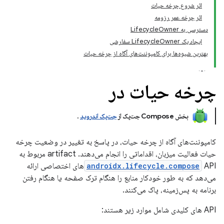
اثر شروع چرخه حیات
اثر چرخه عمر رزومه
دسترسی به LifecycleOwner
ایجاد یک LifecycleOwner سفارشی
بهترین شیوه‌ها برای کامپوننت‌های آگاه از چرخه حیات
چرخه حیات در
بخش Compose جت‌پک از
جت‌پک اندروید
.
کامپوننت‌های آگاه از چرخه حیات، در پاسخ به تغییر در وضعیت چرخه
حیات فعالیت میزبان، اقداماتی را انجام می‌دهند. artifact مربوط به
androidx.lifecycle.compose
APIهای اختصاصی ارائه
می‌دهد که به طور خودکار منابع را هنگام ترک صفحه یا هنگام رفتن
برنامه به پس‌زمینه، پاک می‌کنند.
API های کلیدی شامل موارد زیر هستند: