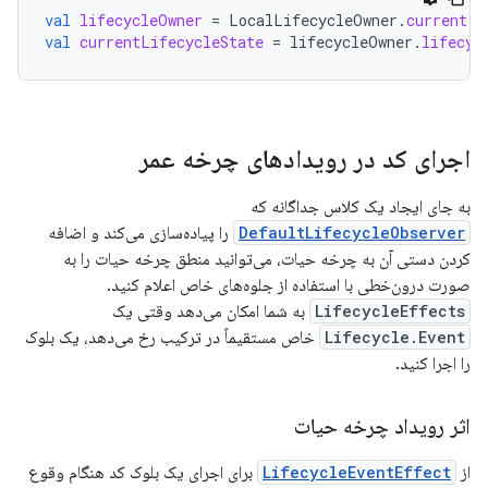
val
lifecycleOwner
=
LocalLifecycleOwner
.
current
val
currentLifecycleState
=
lifecycleOwner
.
lifecyc
اجرای کد در رویدادهای چرخه عمر
به جای ایجاد یک کلاس جداگانه که
DefaultLifecycleObserver
را پیاده‌سازی می‌کند و اضافه
کردن دستی آن به چرخه حیات، می‌توانید منطق چرخه حیات را به
صورت درون‌خطی با استفاده از جلوه‌های خاص اعلام کنید.
LifecycleEffects
به شما امکان می‌دهد وقتی یک
Lifecycle.Event
خاص مستقیماً در ترکیب رخ می‌دهد، یک بلوک
را اجرا کنید.
اثر رویداد چرخه حیات
از
LifecycleEventEffect
برای اجرای یک بلوک کد هنگام وقوع