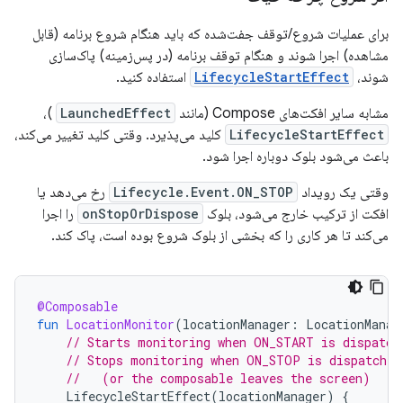
برای عملیات شروع/توقف جفت‌شده که باید هنگام شروع برنامه (قابل
مشاهده) اجرا شوند و هنگام توقف برنامه (در پس‌زمینه) پاک‌سازی
شوند،
LifecycleStartEffect
استفاده کنید.
مشابه سایر افکت‌های Compose (مانند
LaunchedEffect
)،
LifecycleStartEffect
کلید می‌پذیرد. وقتی کلید تغییر می‌کند،
باعث می‌شود بلوک دوباره اجرا شود.
وقتی یک رویداد
Lifecycle.Event.ON_STOP
رخ می‌دهد یا
افکت از ترکیب خارج می‌شود، بلوک
onStopOrDispose
را اجرا
می‌کند تا هر کاری را که بخشی از بلوک شروع بوده است، پاک کند.
@Composable
fun
LocationMonitor
(
locationManager
:
LocationManag
// Starts monitoring when ON_START is dispatch
// Stops monitoring when ON_STOP is dispatched
//   (or the composable leaves the screen)
LifecycleStartEffect
(
locationManager
)
{