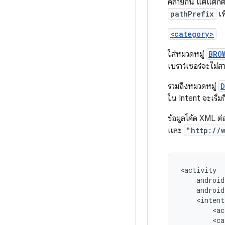
คล้ายกัน แต่แตกต่
pathPrefix
เพ
<category>
ใส่หมวดหมู่
BRO
เบราว์เซอร์จะไม่
รวมถึงหมวดหมู่
D
ใน Intent จะเริ่ม
ข้อมูลโค้ด XML ต่
และ
"http://
android
<intent
<ac
<ca