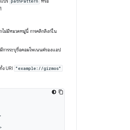
ัวแปร
pathPattern
หรือ
ๆ
กไม่มีหมวดหมู่นี้ การคลิกลิงก์ใน
ม่มีการระบุชื่อคอมโพเนนต์ของแอป
ทั้ง URI
"example://gizmos"