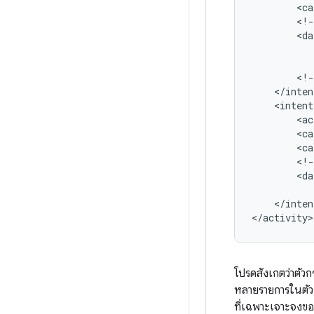
<ca
<!-
<da
<!-
<intent
<ac
<ca
<ca
<!-
<da
</inten
โปรดสังเกตว่าตัว
หลายรายการในตัวก
ที่เฉพาะเจาะจงข