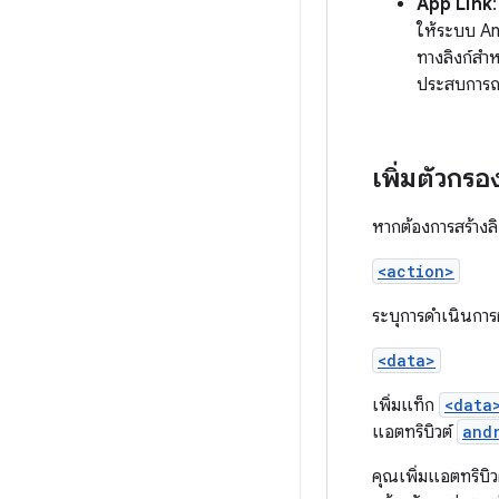
App Link
ให้ระบบ An
ทางลิงก์สำห
ประสบการณ์ท
เพิ่มตัวกรอ
หากต้องการสร้างลิ
<action>
ระบุการดำเนินการ
<data>
เพิ่มแท็ก
<data
แอตทริบิวต์
and
คุณเพิ่มแอตทริบิว