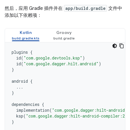
然后，应用 Gradle 插件并在
app/build.gradle
文件中
添加以下依赖项：
Kotlin
Groovy
plugins
{
id
(
"com.google.devtools.ksp"
)
id
(
"com.google.dagger.hilt.android"
)
}
android
{
...
}
dependencies
{
implementation
(
"com.google.dagger:hilt-android:2
ksp
(
"com.google.dagger:hilt-android-compiler:2.5
}