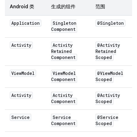
Android 类
生成的组件
范围
Application
Singleton
@Singleton
Component
Activity
Activity
@Activity
Retained
Retained
Component
Scoped
View
Model
View
Model
@View
Model
Component
Scoped
Activity
Activity
@Activity
Component
Scoped
Service
Service
@Service
Component
Scoped