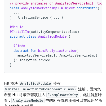
// provide instances of AnalyticsServiceImpl, too.
class
AnalyticsServiceImpl
@Inject
constructor
(
...
)
:
AnalyticsService
{
...
}
@Module
@InstallIn
(
ActivityComponent
::
class
)
abstract
class
AnalyticsModule
{
@Binds
abstract
fun
bindAnalyticsService
(
analyticsServiceImpl
:
AnalyticsServiceImpl
):
AnalyticsService
}
Hilt 模块
AnalyticsModule
带有
@InstallIn(ActivityComponent.class)
注解，因为您
希望 Hilt 将该依赖项注入
ExampleActivity
。此注解意味
着，
AnalyticsModule
中的所有依赖项都可以在应用的所