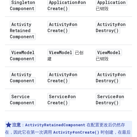
Singleton
Application#
on
Application
Component
Create(
)
已销毁
Activity
Activity#
on
Activity#
on
Retained
Create(
)
Destroy(
)
Component
View
Model
View
Model
View
Model
已创
Component
建
已销毁
Activity
Activity#
on
Activity#
on
Component
Create(
)
Destroy(
)
Service
Service#
on
Service#
on
Component
Create(
)
Destroy(
)
注意
：
在配置更改后仍然存
ActivityRetainedComponent
在，因此它在第一次调用
时创建，在最后
Activity#onCreate()