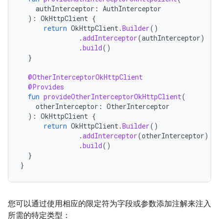
authInterceptor
:
AuthInterceptor
):
OkHttpClient
{
return
OkHttpClient
.
Builder
()
.
addInterceptor
(
authInterceptor
)
.
build
()
}
@OtherInterceptorOkHttpClient
@Provides
fun
provideOtherInterceptorOkHttpClient
(
otherInterceptor
:
OtherInterceptor
):
OkHttpClient
{
return
OkHttpClient
.
Builder
()
.
addInterceptor
(
otherInterceptor
)
.
build
()
}
}
您可以通过使用相应的限定符为字段或参数添加注解来注入
所需的特定类型：