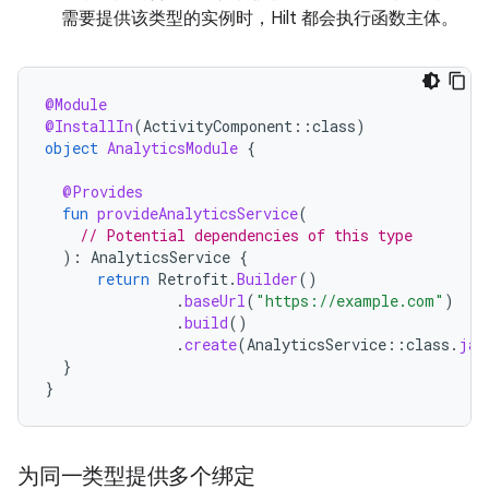
需要提供该类型的实例时，Hilt 都会执行函数主体。
@Module
@InstallIn
(
ActivityComponent
::
class
)
object
AnalyticsModule
{
@Provides
fun
provideAnalyticsService
(
// Potential dependencies of this type
):
AnalyticsService
{
return
Retrofit
.
Builder
()
.
baseUrl
(
"https://example.com"
)
.
build
()
.
create
(
AnalyticsService
::
class
.
jav
}
}
为同一类型提供多个绑定