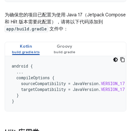
为确保您的项目已配置为使用 Java 17（Jetpack Compose
和 Hilt 版本需要此配置），请将以下代码添加到
app/build.gradle
文件中：
Kotlin
Groovy
android
{
...
compileOptions
{
sourceCompatibility
=
JavaVersion
.
VERSION_17
targetCompatibility
=
JavaVersion
.
VERSION_17
}
}