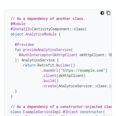
// As a dependency of another class.
@Module
@InstallIn
(
ActivityComponent
::
class
)
object
AnalyticsModule
{
@Provides
fun
provideAnalyticsService
(
@AuthInterceptorOkHttpClient
okHttpClient
:
OkH
):
AnalyticsService
{
return
Retrofit
.
Builder
()
.
baseUrl
(
"https://example.com"
)
.
client
(
okHttpClient
)
.
build
()
.
create
(
AnalyticsService
::
class
.
jav
}
}
// As a dependency of a constructor-injected class
class
ExampleServiceImpl
@Inject
constructor
(