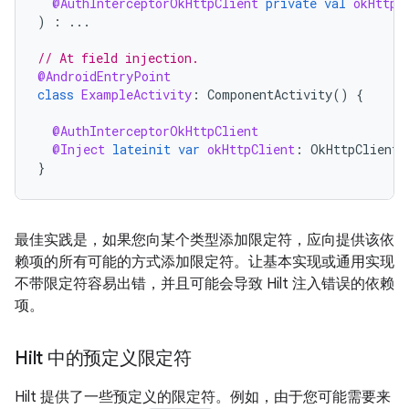
@AuthInterceptorOkHttpClient
private
val
okHttpC
)
:
...
// At field injection.
@AndroidEntryPoint
class
ExampleActivity
:
ComponentActivity
()
{
@AuthInterceptorOkHttpClient
@Inject
lateinit
var
okHttpClient
:
OkHttpClient
}
最佳实践是，如果您向某个类型添加限定符，应向提供该依
赖项的所有可能的方式添加限定符。让基本实现或通用实现
不带限定符容易出错，并且可能会导致 Hilt 注入错误的依赖
项。
Hilt 中的预定义限定符
Hilt 提供了一些预定义的限定符。例如，由于您可能需要来