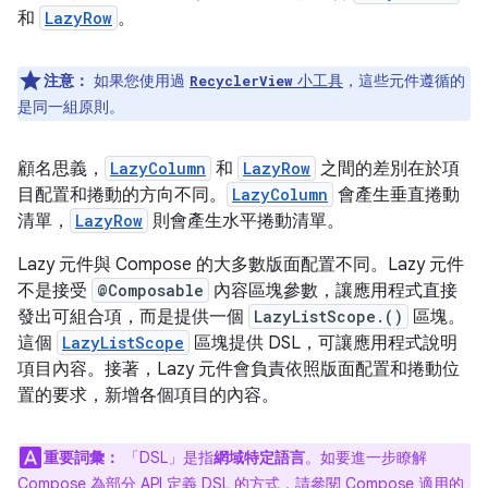
和
LazyRow
。
注意：
如果您使用過
小工具
，這些元件遵循的
RecyclerView
是同一組原則。
顧名思義，
LazyColumn
和
LazyRow
之間的差別在於項
目配置和捲動的方向不同。
LazyColumn
會產生垂直捲動
清單，
LazyRow
則會產生水平捲動清單。
Lazy 元件與 Compose 的大多數版面配置不同。Lazy 元件
不是接受
@Composable
內容區塊參數，讓應用程式直接
發出可組合項，而是提供一個
LazyListScope.()
區塊。
這個
LazyListScope
區塊提供 DSL，可讓應用程式說明
項目內容。接著，Lazy 元件會負責依照版面配置和捲動位
置的要求，新增各個項目的內容。
重要詞彙：
「DSL」
是指
網域特定語言
。如要進一步瞭解
Compose 為部分 API 定義 DSL 的方式，請參閱
Compose 適用的