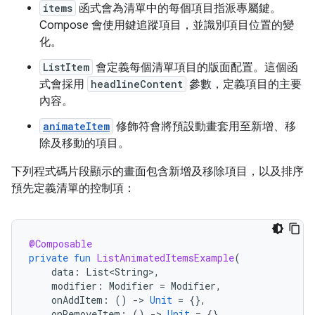
items
函式會為清單中的每個項目指派專屬鍵。
Compose 會使用鍵追蹤項目，並識別項目位置的變
化。
ListItem
會定義每個清單項目的版面配置。這個函
式會採用
headlineContent
參數，定義項目的主要
內容。
animateItem
修飾符會將預設動畫套用至新增、移
除及移動的項目。
下列程式碼片段顯示的畫面包含新增及移除項目，以及排序
預先定義清單的控制項：
@Composable
private
fun
ListAnimatedItemsExample
(
data
:
List<String>
,
modifier
:
Modifier
=
Modifier
,
onAddItem
:
()
-
>
Unit
=
{},
onRemoveItem
:
()
-
>
Unit
=
{},