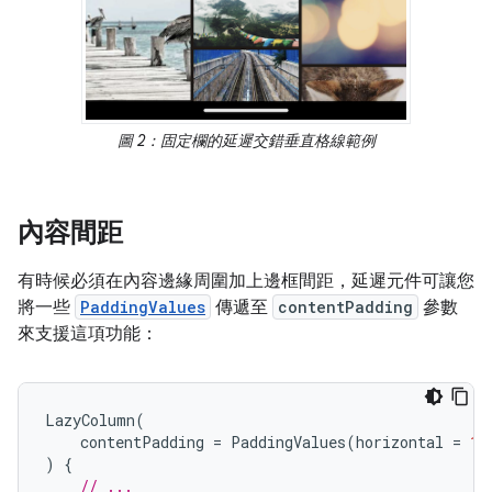
圖 2：固定欄的延遲交錯垂直格線範例
內容間距
有時候必須在內容邊緣周圍加上邊框間距，延遲元件可讓您
將一些
PaddingValues
傳遞至
contentPadding
參數
來支援這項功能：
LazyColumn
(
contentPadding
=
PaddingValues
(
horizontal
=
16
)
{
// ...