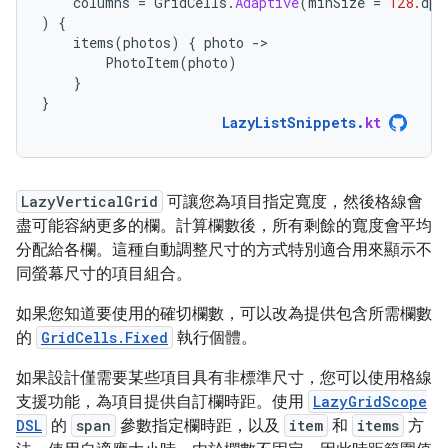
columns
=
GridCells
.
Adaptive
(
minSize
=
128.
dp
)
)
{
items
(
photos
)
{
photo
-
PhotoItem
(
photo
)
}
}
LazyListSnippets
.
kt
LazyVerticalGrid
可讓您為項目指定寬度，然後格線會
盡可能容納更多的欄。計算欄數後，所有剩餘的寬度會平均
分配給各欄。這種自動調整尺寸的方式特別適合用來顯示不
同螢幕尺寸的項目組合。
如果您知道要使用的確切欄數，可以改為提供包含所需欄數
的
GridCells.Fixed
執行個體。
如果設計僅需要某些項目具有非標準尺寸，您可以使用格線
支援功能，為項目提供自訂欄時距。使用
LazyGridScope
DSL
的
span
參數指定欄時距，以及
item
和
items
方