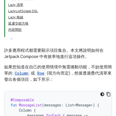
Lazy 清單
LazyListScope DSL
Lazy 格線
延遲交錯方格
內容間距
許多應用程式都需要顯示項目集合。本文將說明如何在
Jetpack Compose 中有效率地進行這項操作。
如果您知道在自己的使用情境中無需捲動功能，不妨使用簡
單的
Column
或
Row
(視方向而定)，然後透過疊代清單來
發出各個項目，如下所示：
@Composable
fun
MessageList
(
messages
:
List<Message>
)
{
Column
{
messages
.
forEach
{
message
-