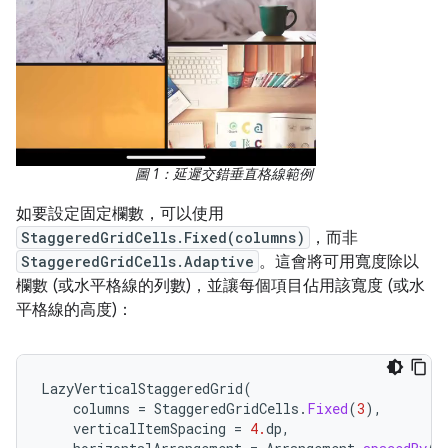
圖 1：延遲交錯垂直格線範例
如要設定固定欄數，可以使用
StaggeredGridCells.Fixed(columns)
，而非
StaggeredGridCells.Adaptive
。這會將可用寬度除以
欄數 (或水平格線的列數)，並讓每個項目佔用該寬度 (或水
平格線的高度)：
LazyVerticalStaggeredGrid
(
columns
=
StaggeredGridCells
.
Fixed
(
3
),
verticalItemSpacing
=
4.
dp
,