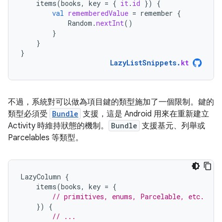
items
(
books
,
key
=
{
it
.
id
})
{
val
rememberedValue
=
remember
{
Random
.
nextInt
()
}
}
}
LazyListSnippets
.
kt
不過，系統對可以做為項目鍵的類型施加了一個限制。鍵的
類型必須受
Bundle
支援，這是 Android 用來在重新建立
Activity 時維持狀態的機制。
Bundle
支援基元、列舉或
Parcelables 等類型。
LazyColumn
{
items
(
books
,
key
=
{
// primitives, enums, Parcelable, etc.
})
{
// ...