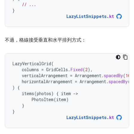
// ...
}
LazyListSnippets
.
kt
不過，格線接受垂直和水平排列方式：
LazyVerticalGrid
(
columns
=
GridCells
.
Fixed
(
2
),
verticalArrangement
=
Arrangement
.
spacedBy
(
16.
horizontalArrangement
=
Arrangement
.
spacedBy
(
1
)
{
items
(
photos
)
{
item
-
PhotoItem
(
item
)
}
}
LazyListSnippets
.
kt