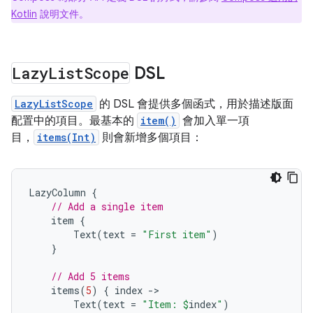
Kotlin
說明文件。
Lazy
List
Scope
DSL
LazyListScope
的 DSL 會提供多個函式，用於描述版面
配置中的項目。最基本的
item()
會加入單一項
目，
items(Int)
則會新增多個項目：
LazyColumn
{
// Add a single item
item
{
Text
(
text
=
"First item"
)
}
// Add 5 items
items
(
5
)
{
index
-
Text
(
text
=
"Item: 
$
index
"
)