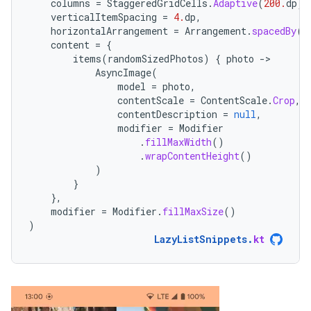
columns
=
StaggeredGridCells
.
Adaptive
(
200.
dp
),
verticalItemSpacing
=
4.
dp
,
horizontalArrangement
=
Arrangement
.
spacedBy
(
4
content
=
{
items
(
randomSizedPhotos
)
{
photo
-
AsyncImage
(
model
=
photo
,
contentScale
=
ContentScale
.
Crop
,
contentDescription
=
null
,
modifier
=
Modifier
.
fillMaxWidth
()
.
wrapContentHeight
()
)
}
},
modifier
=
Modifier
.
fillMaxSize
()
)
LazyListSnippets
.
kt