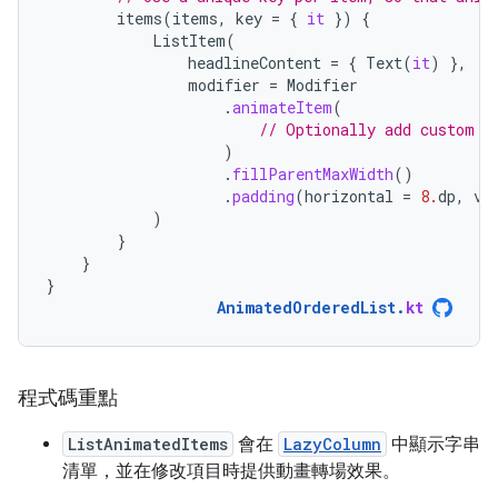
items
(
items
,
key
=
{
it
})
{
ListItem
(
headlineContent
=
{
Text
(
it
)
},
modifier
=
Modifier
.
animateItem
(
// Optionally add custom a
)
.
fillParentMaxWidth
()
.
padding
(
horizontal
=
8.
dp
,
ve
)
}
}
}
AnimatedOrderedList
.
kt
程式碼重點
ListAnimatedItems
會在
LazyColumn
中顯示字串
清單，並在修改項目時提供動畫轉場效果。