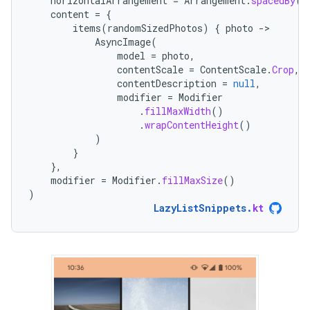
horizontalArrangement
=
Arrangement
.
spacedBy
(
4
content
=
{
items
(
randomSizedPhotos
)
{
photo
-
AsyncImage
(
model
=
photo
,
contentScale
=
ContentScale
.
Crop
,
contentDescription
=
null
,
modifier
=
Modifier
.
fillMaxWidth
()
.
wrapContentHeight
()
)
}
},
modifier
=
Modifier
.
fillMaxSize
()
)
LazyListSnippets
.
kt