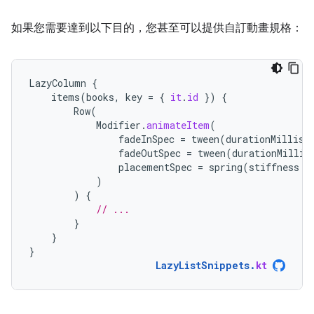
如果您需要達到以下目的，您甚至可以提供自訂動畫規格：
LazyColumn
{
items
(
books
,
key
=
{
it
.
id
})
{
Row
(
Modifier
.
animateItem
(
fadeInSpec
=
tween
(
durationMillis
fadeOutSpec
=
tween
(
durationMillis
placementSpec
=
spring
(
stiffness
=
)
)
{
// ...
}
}
}
LazyListSnippets
.
kt