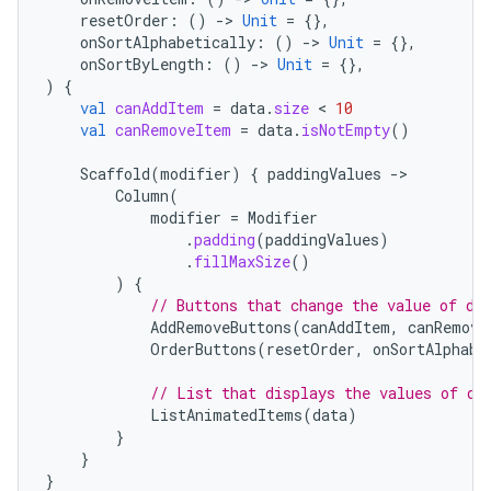
resetOrder
:
()
-
>
Unit
=
{},
onSortAlphabetically
:
()
-
>
Unit
=
{},
onSortByLength
:
()
-
>
Unit
=
{},
)
{
val
canAddItem
=
data
.
size
 < 
10
val
canRemoveItem
=
data
.
isNotEmpty
()
Scaffold
(
modifier
)
{
paddingValues
-
Column
(
modifier
=
Modifier
.
padding
(
paddingValues
)
.
fillMaxSize
()
)
{
// Buttons that change the value of di
AddRemoveButtons
(
canAddItem
,
canRemove
OrderButtons
(
resetOrder
,
onSortAlphabe
// List that displays the values of di
ListAnimatedItems
(
data
)
}
}
}