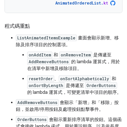
AnimatedOrderedList
.
kt
程式碼重點
ListAnimatedItemsExample
畫面會顯示新增、移
除及排序項目的控制選項。
onAddItem
和
onRemoveItem
是傳遞至
AddRemoveButtons
的 lambda 運算式，用於
在清單中新增及移除項目。
resetOrder
、
onSortAlphabetically
和
onSortByLength
是傳遞至
OrderButtons
的 lambda 運算式，可變更清單中項目的順序。
AddRemoveButtons
會顯示「新增」和「移除」按
鈕，並啟用/停用按鈕及處理按鈕點擊事件。
OrderButtons
會顯示重新排序清單的按鈕。這個函
式會接收 lambda 函式，用於重設順序，以及依長度