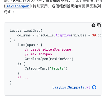
法。使用自適應大小時，由於欄數不固定，因此時距範圍值
(
maxLineSpan
) 特別實用。這個範例說明如何提供完整列
時距：
LazyVerticalGrid
(
columns
=
GridCells
.
Adaptive
(
minSize
=
30.
dp
)
)
{
item
(
span
=
{
// LazyGridItemSpanScope:
// maxLineSpan
GridItemSpan
(
maxLineSpan
)
})
{
CategoryCard
(
"Fruits"
)
}
// ...
}
LazyListSnippets
.
kt