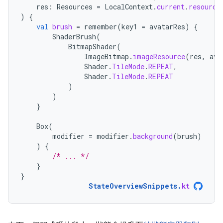
res
:
Resources
=
LocalContext
.
current
.
resource
)
{
val
brush
=
remember
(
key1
=
avatarRes
)
{
ShaderBrush
(
BitmapShader
(
ImageBitmap
.
imageResource
(
res
,
ava
Shader
.
TileMode
.
REPEAT
,
Shader
.
TileMode
.
REPEAT
)
)
}
Box
(
modifier
=
modifier
.
background
(
brush
)
)
{
/* ... */
}
}
StateOverviewSnippets
.
kt