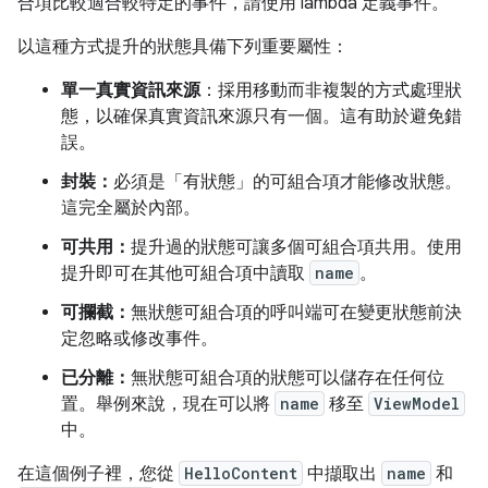
合項比較適合較特定的事件，請使用 lambda 定義事件。
以這種方式提升的狀態具備下列重要屬性：
單一真實資訊來源
：採用移動而非複製的方式處理狀
態，以確保真實資訊來源只有一個。這有助於避免錯
誤。
封裝：
必須是「有狀態」的可組合項才能修改狀態。
這完全屬於內部。
可共用：
提升過的狀態可讓多個可組合項共用。使用
提升即可在其他可組合項中讀取
name
。
可攔截：
無狀態可組合項的呼叫端可在變更狀態前決
定忽略或修改事件。
已分離：
無狀態可組合項的狀態可以儲存在任何位
置。舉例來說，現在可以將
name
移至
ViewModel
中。
在這個例子裡，您從
HelloContent
中擷取出
name
和