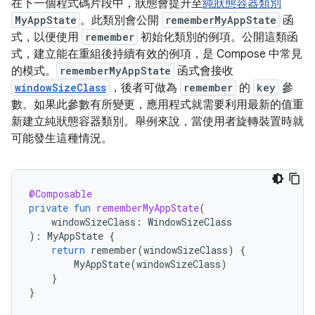
在下一個程式碼片段中，狀態會提升至
純狀態容器類別
MyAppState
。此類別會公開
rememberMyAppState
函
式，以便使用
remember
初始化類別的例項。公開這類函
式，建立能在重組後持續有效的例項，是 Compose 中常見
的模式。
rememberMyAppState
函式會接收
windowSizeClass
，後者可做為
remember
的
key
參
數。如果此參數有所變更，應用程式就需要利用最新的值重
新建立純狀態容器類別。舉例來說，當使用者旋轉裝置時就
可能發生這種情況。
@Composable
private
fun
rememberMyAppState
(
windowSizeClass
:
WindowSizeClass
):
MyAppState
{
return
remember
(
windowSizeClass
)
{
MyAppState
(
windowSizeClass
)
}
}