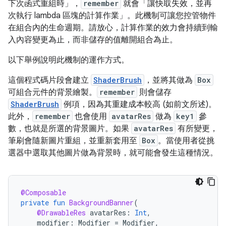
下次函式重組時」
，
remember
就會「讓快取失效，並再
次執行 lambda 區塊的計算作業」
。此機制可讓您控管物件
在組合內的生命週期。請放心，計算作業的效力會持續到輸
入內容變更為止，而非儲存的值離開組合為止。
以下舉例說明此機制的運作方式。
這個程式碼片段會建立
ShaderBrush
，並將其做為
Box
可組合元件的背景繪製。
remember
則會儲存
ShaderBrush
例項，因為其重建成本較高 (如前文所述)。
此外，
remember
也會使用
avatarRes
做為
key1
參
數，也就是所選的背景圖片。如果
avatarRes
有所變更，
筆刷會隨新圖片重組，並重新套用至
Box
。當使用者從挑
選器中選取其他圖片做為背景時，就可能會發生這種情況。
@Composable
private
fun
BackgroundBanner
(
@DrawableRes
avatarRes
:
Int
,
modifier
:
Modifier
=
Modifier
,