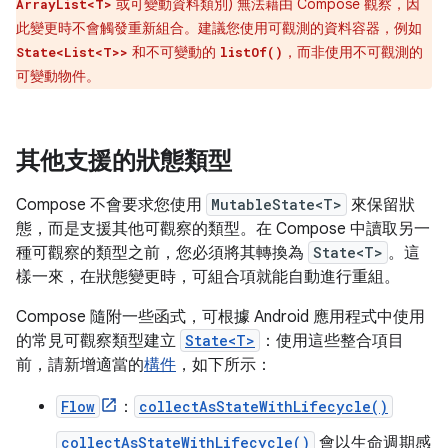
或可變動資料類別) 無法藉由 Compose 觀察，因
ArrayList<T>
此變更時不會觸發重新組合。建議您使用可觀測的資料容器，例如
和不可變動的
，而非使用不可觀測的
State<List<T>>
listOf()
可變動物件。
其他支援的狀態類型
Compose 不會要求您使用
MutableState<T>
來保留狀
態，而是支援其他可觀察的類型。在 Compose 中讀取另一
種可觀察的類型之前，您必須將其轉換為
State<T>
。這
樣一來，在狀態變更時，可組合項就能自動進行重組。
Compose 隨附一些函式，可根據 Android 應用程式中使用
的常見可觀察類型建立
State<T>
：使用這些整合項目
前，請新增適當的
構件
，如下所示：
Flow
：
collectAsStateWithLifecycle()
collectAsStateWithLifecycle()
會以生命週期感