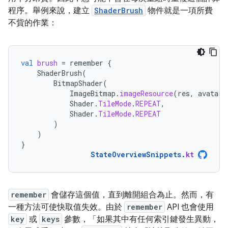
程序。舉例來說，建立
ShaderBrush
物件就是一項所費
不貲的作業：
val
brush
=
remember
{
ShaderBrush
(
BitmapShader
(
ImageBitmap
.
imageResource
(
res
,
avatarR
Shader
.
TileMode
.
REPEAT
,
Shader
.
TileMode
.
REPEAT
)
)
}
StateOverviewSnippets
.
kt
remember
會儲存這個值，直到離開組合為止。然而，有
一種方法可使快取值失效。由於
remember
API 也會使用
key
或
keys
參數，「如果其中有任何索引鍵發生異動，