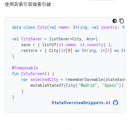
使用其索引當做索引鍵：
data
class
City
(
val
name
:
String
,
val
country
:
Str
val
CitySaver
=
listSaver<City
,
Any
>
(
save
=
{
listOf
(
it
.
name
,
it
.
country
)
},
restore
=
{
City
(
it
[
0
]
as
String
,
it
[
1
]
as
Str
)
@Composable
fun
CityScreen
()
{
var
selectedCity
=
rememberSaveable
(
stateSaver
mutableStateOf
(
City
(
"Madrid"
,
"Spain"
))
}
}
StateOverviewSnippets
.
kt