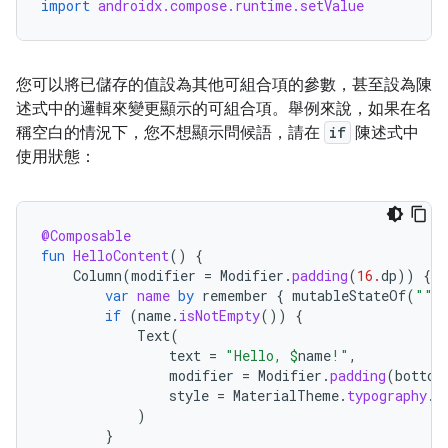
import
androidx.compose.runtime.setValue
您可以將已儲存的值設為其他可組合項的參數，甚至設為陳
述式中的邏輯來變更顯示的可組合項。舉例來說，如果在名
稱空白的情況下，您不想顯示問候語，請在
if
陳述式中
使用狀態：
@Composable
fun
HelloContent
()
{
Column
(
modifier
=
Modifier
.
padding
(
16.
dp
))
{
var
name
by
remember
{
mutableStateOf
(
""
)
if
(
name
.
isNotEmpty
())
{
Text
(
text
=
"Hello, 
$
name
!"
,
modifier
=
Modifier
.
padding
(
bottom
style
=
MaterialTheme
.
typography
.
b
)
}