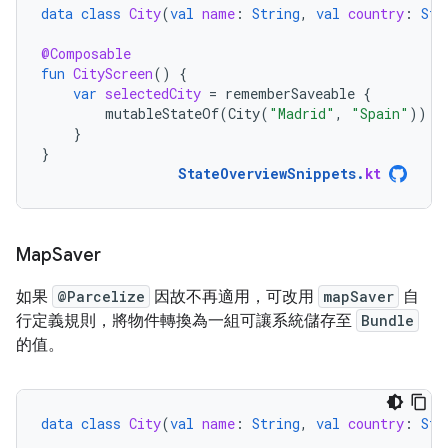
data
class
City
(
val
name
:
String
,
val
country
:
Str
@Composable
fun
CityScreen
()
{
var
selectedCity
=
rememberSaveable
{
mutableStateOf
(
City
(
"Madrid"
,
"Spain"
))
}
}
StateOverviewSnippets
.
kt
Map
Saver
如果
@Parcelize
因故不再適用，可改用
mapSaver
自
行定義規則，將物件轉換為一組可讓系統儲存至
Bundle
的值。
data
class
City
(
val
name
:
String
,
val
country
:
Str