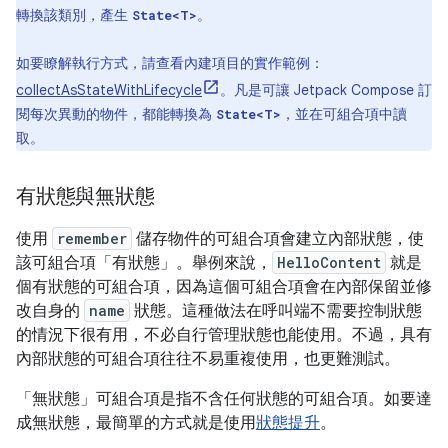
轉換該類別，產生
。
State<T>
如要瞭解執行方式，請查看內建項目的實作範例：
collectAsStateWithLifecycle
。凡是可讓 Jetpack Compose 訂
閱每次異動的物件，都能轉換為
，並在可組合項中讀
State<T>
取。
有狀態與無狀態
使用
remember
儲存物件的可組合項會建立內部狀態，使
該可組合項「有狀態」
。舉例來說，
HelloContent
就是
個有狀態的可組合項，因為這個可組合項會在內部保留並修
改自身的
name
狀態。這種做法在呼叫端不需要控制狀態
的情況下很有用，不必自行管理狀態也能使用。不過，具有
內部狀態的可組合項往往不易重複使用，也更難測試。
「無狀態」
可組合項是指不含任何狀態的可組合項。如要達
成無狀態，最簡單的方式就是使用
狀態提升
。