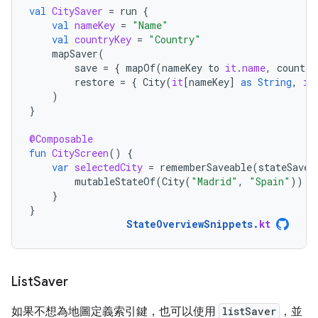
val
CitySaver
=
run
{
val
nameKey
=
"Name"
val
countryKey
=
"Country"
mapSaver
(
save
=
{
mapOf
(
nameKey
to
it
.
name
,
country
restore
=
{
City
(
it
[
nameKey
]
as
String
,
it
)
}
@Composable
fun
CityScreen
()
{
var
selectedCity
=
rememberSaveable
(
stateSaver
mutableStateOf
(
City
(
"Madrid"
,
"Spain"
))
}
}
StateOverviewSnippets
.
kt
List
Saver
如果不想為地圖定義索引鍵，也可以使用
listSaver
，並