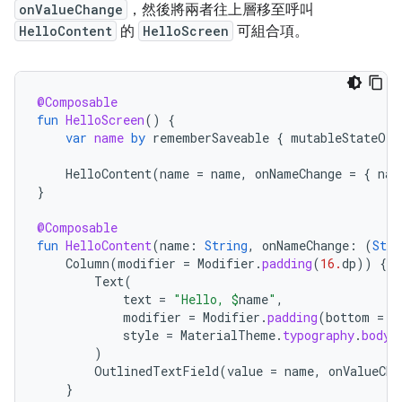
onValueChange
，然後將兩者往上層移至呼叫
HelloContent
的
HelloScreen
可組合項。
@Composable
fun
HelloScreen
()
{
var
name
by
rememberSaveable
{
mutableStateOf
(
HelloContent
(
name
=
name
,
onNameChange
=
{
nam
}
@Composable
fun
HelloContent
(
name
:
String
,
onNameChange
:
(
Stri
Column
(
modifier
=
Modifier
.
padding
(
16.
dp
))
{
Text
(
text
=
"Hello, 
$
name
"
,
modifier
=
Modifier
.
padding
(
bottom
=
8
style
=
MaterialTheme
.
typography
.
bodyM
)
OutlinedTextField
(
value
=
name
,
onValueCha
}