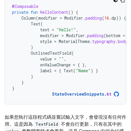
@Composable
private
fun
HelloContent
()
{
Column
(
modifier
=
Modifier
.
padding
(
16.
dp
))
{
Text
(
text
=
"Hello!"
,
modifier
=
Modifier
.
padding
(
bottom
=
8
style
=
MaterialTheme
.
typography
.
bodyM
)
OutlinedTextField
(
value
=
""
,
onValueChange
=
{
},
label
=
{
Text
(
"Name"
)
}
)
}
}
StateOverviewSnippets
.
kt
如果您執行這段程式碼並嘗試輸入文字，會發現沒有任何作
用。這是因為
TextField
不會自行更新，只有在其中的