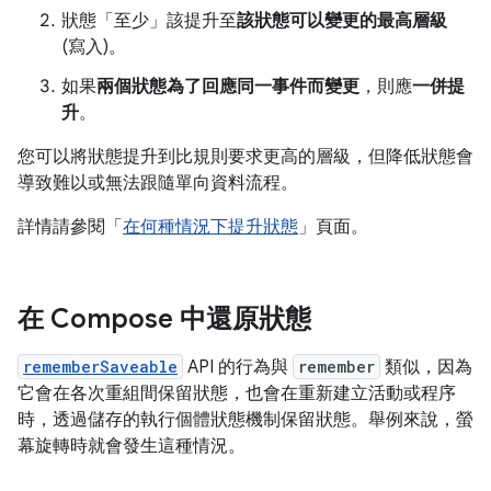
狀態「至少」該提升至
該狀態可以變更的最高層級
(寫入)。
如果
兩個狀態為了回應同一事件而變更
，則應
一併提
升
。
您可以將狀態提升到比規則要求更高的層級，但降低狀態會
導致難以或無法跟隨單向資料流程。
詳情請參閱「
在何種情況下提升狀態
」頁面。
在 Compose 中還原狀態
rememberSaveable
API 的行為與
remember
類似，因為
它會在各次重組間保留狀態，也會在重新建立活動或程序
時，透過儲存的執行個體狀態機制保留狀態。舉例來說，螢
幕旋轉時就會發生這種情況。