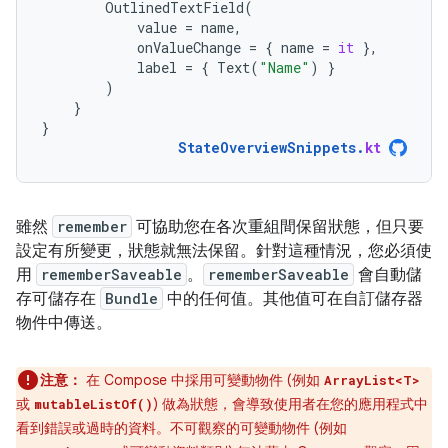
OutlinedTextField
(
value
=
name
,
onValueChange
=
{
name
=
it
},
label
=
{
Text
(
"Name"
)
}
)
}
}
StateOverviewSnippets
.
kt
雖然
remember
可協助您在各次重組間保留狀態，但只要
設定有所變更，狀態就無法保留。針對這種情況，您必須使
用
rememberSaveable
。
rememberSaveable
會自動儲
存可儲存在
Bundle
中的任何值。其他值可在自訂儲存器
物件中傳送。
注意：
在 Compose 中採用可變動物件 (例如
ArrayList<T>
或
) 做為狀態，會導致使用者在您的應用程式中
mutableListOf()
看到錯誤或過時的資料。不可觀察的可變動物件 (例如