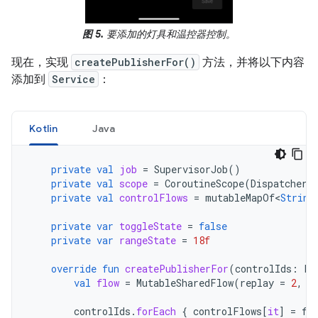
图 5.
要添加的灯具和温控器控制。
现在，实现
createPublisherFor()
方法，并将以下内容
添加到
Service
：
Kotlin
Java
private
val
job
=
SupervisorJob
()
private
val
scope
=
CoroutineScope
(
Dispatchers
private
val
controlFlows
=
mutableMapOf
<
String
private
var
toggleState
=
false
private
var
rangeState
=
18f
override
fun
createPublisherFor
(
controlIds
:
Li
val
flow
=
MutableSharedFlow
(
replay
=
2
,
e
controlIds
.
forEach
{
controlFlows
[
it
]
=
fl