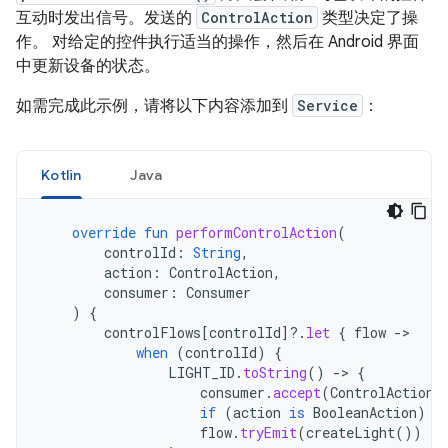
互动时发出信号。发送的
ControlAction
类型决定了操
作。 对给定的控件执行适当的操作，然后在 Android 界面
中更新设备的状态。
如需完成此示例，请将以下内容添加到
Service
：
Kotlin
Java
override
fun
performControlAction
(
controlId
:
String
,
action
:
ControlAction
,
consumer
:
Consumer
)
{
controlFlows
[
controlId
]?.
let
{
flow
->
when
(
controlId
)
{
LIGHT_ID
.
toString
()
->
{
consumer
.
accept
(
ControlAction
.
if
(
action
is
BooleanAction
)
t
flow
.
tryEmit
(
createLight
())