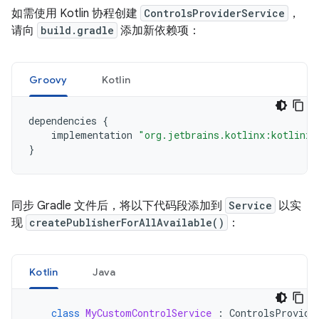
如需使用 Kotlin 协程创建
ControlsProviderService
，
请向
build.gradle
添加新依赖项：
Groovy
Kotlin
dependencies
{
implementation
"org.jetbrains.kotlinx:kotlinx-
}
同步 Gradle 文件后，将以下代码段添加到
Service
以实
现
createPublisherForAllAvailable()
：
Kotlin
Java
class
MyCustomControlService
:
ControlsProvide