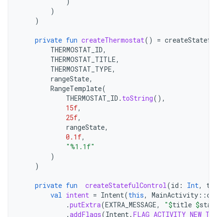
)
)
)
private
fun
createThermostat
()
=
createStatefu
THERMOSTAT_ID
,
THERMOSTAT_TITLE
,
THERMOSTAT_TYPE
,
rangeState
,
RangeTemplate
(
THERMOSTAT_ID
.
toString
(),
15f
,
25f
,
rangeState
,
0.1f
,
"%1.1f"
)
)
private
fun
createStatefulControl
(
id
:
Int
,
ti
val
intent
=
Intent
(
this
,
MainActivity
::
cl
.
putExtra
(
EXTRA_MESSAGE
,
"
$
title
$
stat
.
addFlags
(
Intent
.
FLAG_ACTIVITY_NEW_TA