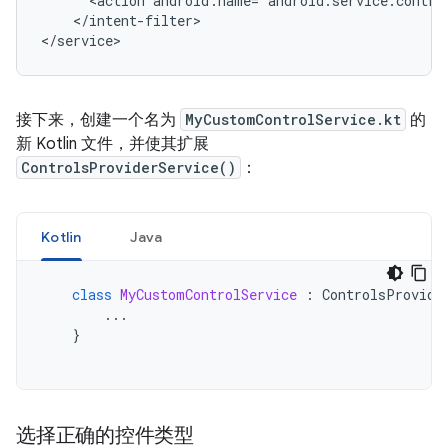
<action
android:name="android.service.contro
</intent-filter>

接下来，创建一个名为
MyCustomControlService.kt
的
新 Kotlin 文件，并使其扩展
ControlsProviderService()
：
Kotlin
Java
class
MyCustomControlService
:
ControlsProvide
...
}
选择正确的控件类型