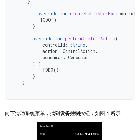
}
override
fun
createPublisherFor
(
controlI
TODO
()
}
override
fun
performControlAction
(
controlId
:
String
,
action
:
ControlAction
,
consumer
:
Consumer
)
{
TODO
()
}
}
向下滑动系统菜单，找到
设备控制
按钮，如图 4 所示：