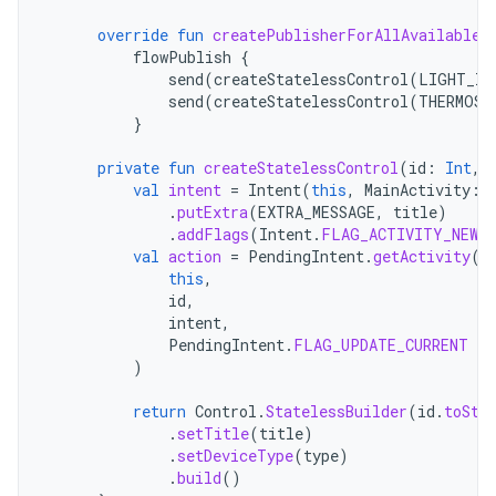
override
fun
createPublisherForAllAvailable
(
flowPublish
{
send
(
createStatelessControl
(
LIGHT_ID
send
(
createStatelessControl
(
THERMOST
}
private
fun
createStatelessControl
(
id
:
Int
,
val
intent
=
Intent
(
this
,
MainActivity
::
.
putExtra
(
EXTRA_MESSAGE
,
title
)
.
addFlags
(
Intent
.
FLAG_ACTIVITY_NEW_
val
action
=
PendingIntent
.
getActivity
(
this
,
id
,
intent
,
PendingIntent
.
FLAG_UPDATE_CURRENT
or
)
return
Control
.
StatelessBuilder
(
id
.
toStr
.
setTitle
(
title
)
.
setDeviceType
(
type
)
.
build
()