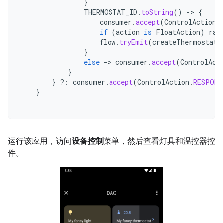
}
THERMOSTAT_ID
.
toString
()
->
{
consumer
.
accept
(
ControlAction
.
if
(
action
is
FloatAction
)
ran
flow
.
tryEmit
(
createThermostat
(
}
else
->
consumer
.
accept
(
ControlAct
}
}
?:
consumer
.
accept
(
ControlAction
.
RESPONS
}
运行该应用，访问
设备控制
菜单，然后查看灯具和温控器控
件。