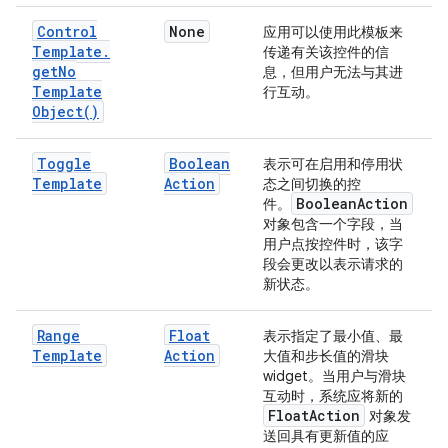
Control
None
应用可以使用此模板来
Template
.
传递有关该控件的信
get
No
息，但用户无法与其进
Template
行互动。
Object(
)
Toggle
Boolean
表示可在启用和停用状
Template
Action
态之间切换的控
Boolean
Action
件。
对象包含一个字段，当
用户点按控件时，该字
段会更改以表示请求的
新状态。
Range
Float
表示指定了最小值、最
Template
Action
大值和步长值的滑块
widget。当用户与滑块
互动时，系统应将新的
Float
Action
对象发
送回具有更新值的应