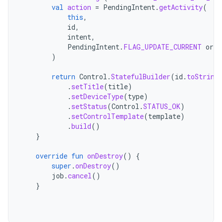
val
action
=
PendingIntent
.
getActivity
(
this
,
id
,
intent
,
PendingIntent
.
FLAG_UPDATE_CURRENT
or
P
)
return
Control
.
StatefulBuilder
(
id
.
toString
.
setTitle
(
title
)
.
setDeviceType
(
type
)
.
setStatus
(
Control
.
STATUS_OK
)
.
setControlTemplate
(
template
)
.
build
()
}
override
fun
onDestroy
()
{
super
.
onDestroy
()
job
.
cancel
()
}