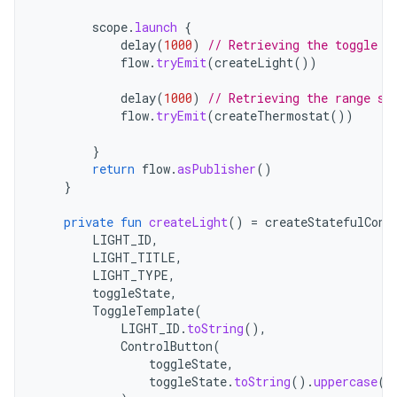
scope
.
launch
{
delay
(
1000
)
// Retrieving the toggle s
flow
.
tryEmit
(
createLight
())
delay
(
1000
)
// Retrieving the range st
flow
.
tryEmit
(
createThermostat
())
}
return
flow
.
asPublisher
()
}
private
fun
createLight
()
=
createStatefulCont
LIGHT_ID
,
LIGHT_TITLE
,
LIGHT_TYPE
,
toggleState
,
ToggleTemplate
(
LIGHT_ID
.
toString
(),
ControlButton
(
toggleState
,
toggleState
.
toString
().
uppercase
(
L