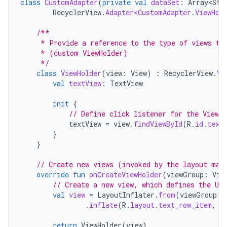
class
CustomAdapter
(
private
val
dataSet
:
Array<Str
RecyclerView
.
Adapter<CustomAdapter
.
ViewHol
/**
     * Provide a reference to the type of views th
     * (custom ViewHolder)
     */
class
ViewHolder
(
view
:
View
)
:
RecyclerView
.
Vi
val
textView
:
TextView
init
{
// Define click listener for the ViewH
textView
=
view
.
findViewById
(
R
.
id
.
text
}
}
// Create new views (invoked by the layout man
override
fun
onCreateViewHolder
(
viewGroup
:
Vie
// Create a new view, which defines the UI
val
view
=
LayoutInflater
.
from
(
viewGroup
.
c
.
inflate
(
R
.
layout
.
text_row_item
,
v
return
ViewHolder
(
view
)