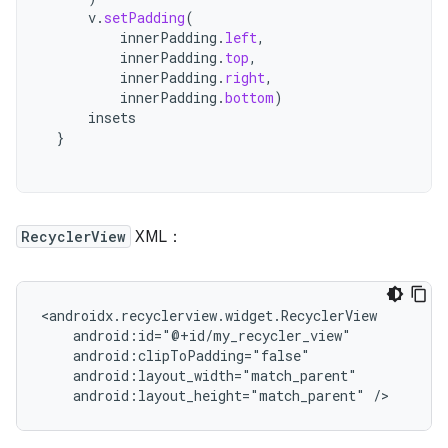
v
.
setPadding
(
innerPadding
.
left
,
innerPadding
.
top
,
innerPadding
.
right
,
innerPadding
.
bottom
)
insets
}
RecyclerView
XML：
android:layout_height="match_parent"