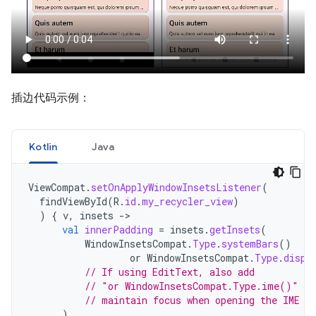
插边代码示例：
Kotlin
Java
ViewCompat
.
setOnApplyWindowInsetsListener
(
findViewById
(
R
.
id
.
my_recycler_view
)
)
{
v
,
insets
->
val
innerPadding
=
insets
.
getInsets
(
WindowInsetsCompat
.
Type
.
systemBars
()
or
WindowInsetsCompat
.
Type
.
displ
// If using EditText, also add
// "or WindowInsetsCompat.Type.ime()" to
// maintain focus when opening the IME
)