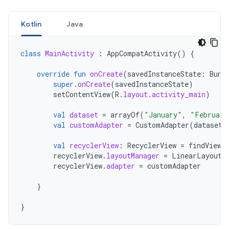
Kotlin
Java
class
MainActivity
:
AppCompatActivity
()
{
override
fun
onCreate
(
savedInstanceState
:
Bund
super
.
onCreate
(
savedInstanceState
)
setContentView
(
R
.
layout
.
activity_main
)
val
dataset
=
arrayOf
(
"January"
,
"February
val
customAdapter
=
CustomAdapter
(
dataset
)
val
recyclerView
:
RecyclerView
=
findViewB
recyclerView
.
layoutManager
=
LinearLayoutM
recyclerView
.
adapter
=
customAdapter
}
}