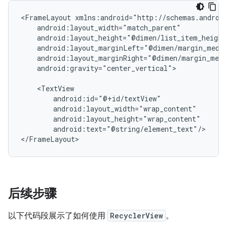
<FrameLayout
android:gravity="center_vertical">

android:text="@string/element_text"/>

后续步骤
以下代码段展示了如何使用
RecyclerView
。