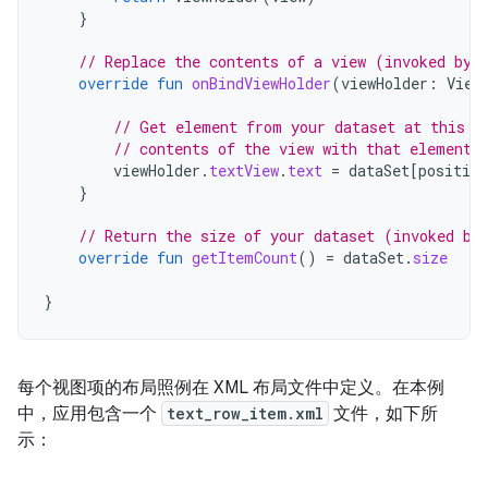
}
// Replace the contents of a view (invoked by 
override
fun
onBindViewHolder
(
viewHolder
:
View
// Get element from your dataset at this p
// contents of the view with that element
viewHolder
.
textView
.
text
=
dataSet
[
position
}
// Return the size of your dataset (invoked by
override
fun
getItemCount
()
=
dataSet
.
size
}
每个视图项的布局照例在 XML 布局文件中定义。在本例
中，应用包含一个
text_row_item.xml
文件，如下所
示：