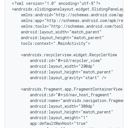
<?xml
version="1.0"
encoding="utf-8"?>

tools:context=".MainActivity">

android:layout_gravity="start"
/>
