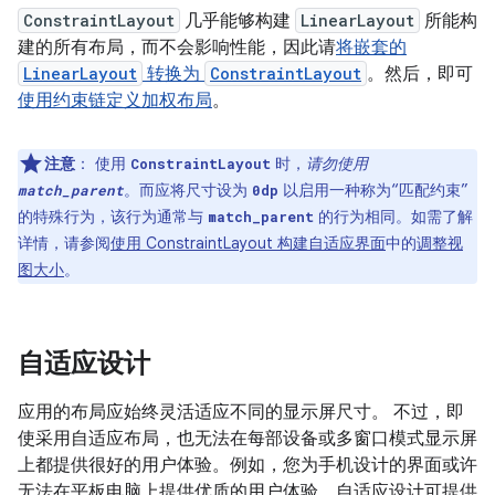
ConstraintLayout
几乎能够构建
LinearLayout
所能构
建的所有布局，而不会影响性能，因此请
将嵌套的
LinearLayout
转换为
ConstraintLayout
。然后，即可
使用约束链定义加权布局
。
注意
：
使用
时，
请勿使用
ConstraintLayout
。而应将尺寸设为
以启用一种称为“匹配约束”
match_parent
0dp
的特殊行为，该行为通常与
的行为相同。如需了解
match_parent
详情，请参阅
使用 ConstraintLayout 构建自适应界面
中的
调整视
图大小
。
自适应设计
应用的布局应始终灵活适应不同的显示屏尺寸。 不过，即
使采用自适应布局，也无法在每部设备或多窗口模式显示屏
上都提供很好的用户体验。例如，您为手机设计的界面或许
无法在平板电脑上提供优质的用户体验。自适应设计可提供