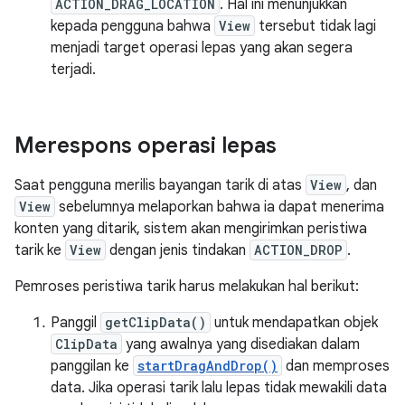
ACTION_DRAG_LOCATION
. Hal ini menunjukkan
kepada pengguna bahwa
View
tersebut tidak lagi
menjadi target operasi lepas yang akan segera
terjadi.
Merespons operasi lepas
Saat pengguna merilis bayangan tarik di atas
View
, dan
View
sebelumnya melaporkan bahwa ia dapat menerima
konten yang ditarik, sistem akan mengirimkan peristiwa
tarik ke
View
dengan jenis tindakan
ACTION_DROP
.
Pemroses peristiwa tarik harus melakukan hal berikut:
Panggil
getClipData()
untuk mendapatkan objek
ClipData
yang awalnya yang disediakan dalam
panggilan ke
startDragAndDrop()
dan memproses
data. Jika operasi tarik lalu lepas tidak mewakili data