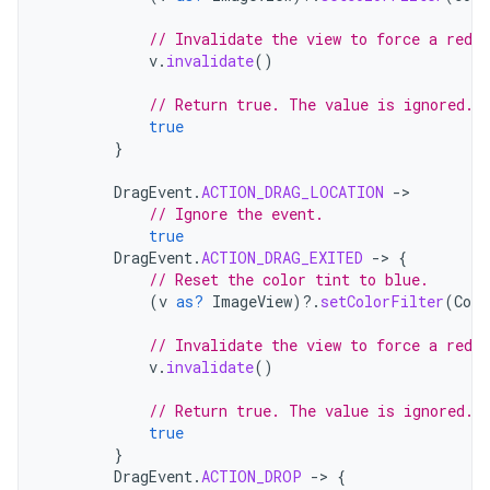
// Invalidate the view to force a redra
v
.
invalidate
()
// Return true. The value is ignored.
true
}
DragEvent
.
ACTION_DRAG_LOCATION
-
// Ignore the event.
true
DragEvent
.
ACTION_DRAG_EXITED
-
>
{
// Reset the color tint to blue.
(
v
as?
ImageView
)
?.
setColorFilter
(
Colo
// Invalidate the view to force a redra
v
.
invalidate
()
// Return true. The value is ignored.
true
}
DragEvent
.
ACTION_DROP
-
>
{