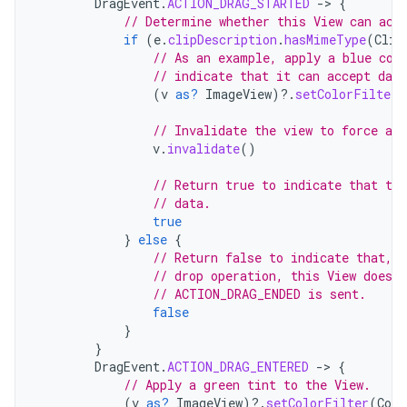
DragEvent
.
ACTION_DRAG_STARTED
-
>
{
// Determine whether this View can acc
if
(
e
.
clipDescription
.
hasMimeType
(
Clip
// As an example, apply a blue col
// indicate that it can accept data
(
v
as?
ImageView
)
?.
setColorFilter
(
// Invalidate the view to force a r
v
.
invalidate
()
// Return true to indicate that the
// data.
true
}
else
{
// Return false to indicate that, d
// drop operation, this View doesn
// ACTION_DRAG_ENDED is sent.
false
}
}
DragEvent
.
ACTION_DRAG_ENTERED
-
>
{
// Apply a green tint to the View.
(
v
as?
ImageView
)
?.
setColorFilter
(
Colo