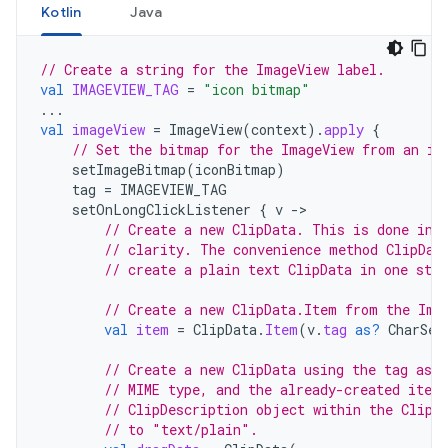
Kotlin
Java
// Create a string for the ImageView label.
val
IMAGEVIEW_TAG
=
"icon bitmap"
...
val
imageView
=
ImageView
(
context
).
apply
{
// Set the bitmap for the ImageView from an ic
setImageBitmap
(
iconBitmap
)
tag
=
IMAGEVIEW_TAG
setOnLongClickListener
{
v
-
// Create a new ClipData. This is done in 
// clarity. The convenience method ClipDat
// create a plain text ClipData in one step
// Create a new ClipData.Item from the Ima
val
item
=
ClipData
.
Item
(
v
.
tag
as?
CharSeq
// Create a new ClipData using the tag as a
// MIME type, and the already-created item
// ClipDescription object within the ClipD
// to "text/plain".