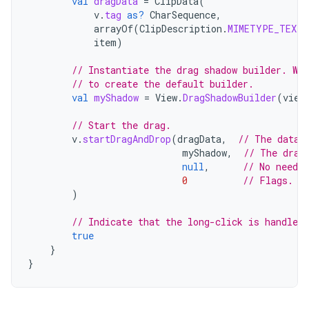
val
dragData
=
ClipData
(
v
.
tag
as?
CharSequence
,
arrayOf
(
ClipDescription
.
MIMETYPE_TEXT_
item
)
// Instantiate the drag shadow builder. We
// to create the default builder.
val
myShadow
=
View
.
DragShadowBuilder
(
view
// Start the drag.
v
.
startDragAndDrop
(
dragData
,
// The data 
myShadow
,
// The drag
null
,
// No need t
0
// Flags. N
)
// Indicate that the long-click is handled.
true
}
}