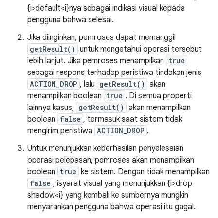
{i>default<i}nya sebagai indikasi visual kepada
pengguna bahwa selesai.
Jika diinginkan, pemroses dapat memanggil
getResult()
untuk mengetahui operasi tersebut
lebih lanjut. Jika pemroses menampilkan
true
sebagai respons terhadap peristiwa tindakan jenis
ACTION_DROP
, lalu
getResult()
akan
menampilkan boolean
true
. Di semua properti
lainnya kasus,
getResult()
akan menampilkan
boolean
false
, termasuk saat sistem tidak
mengirim peristiwa
ACTION_DROP
.
Untuk menunjukkan keberhasilan penyelesaian
operasi pelepasan, pemroses akan menampilkan
boolean
true
ke sistem. Dengan tidak menampilkan
false
, isyarat visual yang menunjukkan {i>drop
shadow<i} yang kembali ke sumbernya mungkin
menyarankan pengguna bahwa operasi itu gagal.