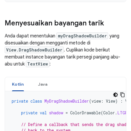
Menyesuaikan bayangan tarik
Anda dapat menentukan
myDragShadowBuilder
yang
disesuaikan dengan mengganti metode di
View.DragShadowBuilder
. Cuplikan kode berikut
membuat instance bayangan tarik persegi panjang abu-
abu untuk
TextView
:
Kotlin
Java
private
class
MyDragShadowBuilder
(
view
:
View
)
:
Vi
private
val
shadow
=
ColorDrawable
(
Color
.
LTGRA
// Define a callback that sends the drag shado
// back to the system.