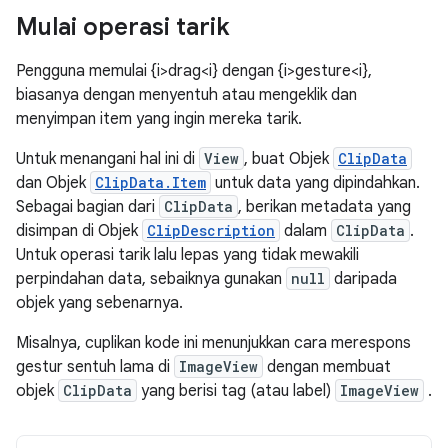
Mulai operasi tarik
Pengguna memulai {i>drag<i} dengan {i>gesture<i},
biasanya dengan menyentuh atau mengeklik dan
menyimpan item yang ingin mereka tarik.
Untuk menangani hal ini di
View
, buat Objek
ClipData
dan Objek
ClipData.Item
untuk data yang dipindahkan.
Sebagai bagian dari
ClipData
, berikan metadata yang
disimpan di Objek
ClipDescription
dalam
ClipData
.
Untuk operasi tarik lalu lepas yang tidak mewakili
perpindahan data, sebaiknya gunakan
null
daripada
objek yang sebenarnya.
Misalnya, cuplikan kode ini menunjukkan cara merespons
gestur sentuh lama di
ImageView
dengan membuat
objek
ClipData
yang berisi tag (atau label)
ImageView
.