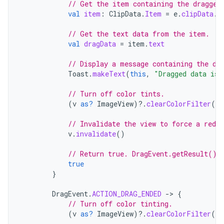
// Get the item containing the dragged
val
item
:
ClipData
.
Item
=
e
.
clipData
.
g
// Get the text data from the item.
val
dragData
=
item
.
text
// Display a message containing the dr
Toast
.
makeText
(
this
,
"Dragged data is 
// Turn off color tints.
(
v
as?
ImageView
)
?.
clearColorFilter
()
// Invalidate the view to force a redra
v
.
invalidate
()
// Return true. DragEvent.getResult() 
true
}
DragEvent
.
ACTION_DRAG_ENDED
-
>
{
// Turn off color tinting.
(
v
as?
ImageView
)
?.
clearColorFilter
()