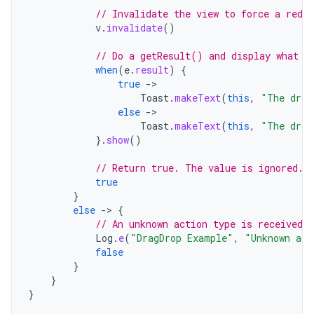
// Invalidate the view to force a redra
v
.
invalidate
()
// Do a getResult() and display what h
when
(
e
.
result
)
{
true
-
Toast
.
makeText
(
this
,
"The drop
else
-
Toast
.
makeText
(
this
,
"The drop
}.
show
()
// Return true. The value is ignored.
true
}
else
-
>
{
// An unknown action type is received.
Log
.
e
(
"DragDrop Example"
,
"Unknown act
false
}
}
}