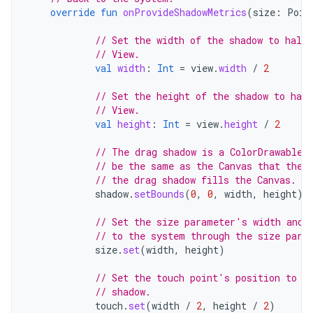
override
fun
onProvideShadowMetrics
(
size
:
Poin
// Set the width of the shadow to half 
// View.
val
width
:
Int
=
view
.
width
/
2
// Set the height of the shadow to half
// View.
val
height
:
Int
=
view
.
height
/
2
// The drag shadow is a ColorDrawable.
// be the same as the Canvas that the 
// the drag shadow fills the Canvas.
shadow
.
setBounds
(
0
,
0
,
width
,
height
)
// Set the size parameter's width and 
// to the system through the size para
size
.
set
(
width
,
height
)
// Set the touch point's position to b
// shadow.
touch
.
set
(
width
/
2
,
height
/
2
)