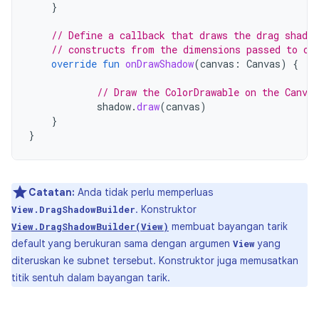
}
// Define a callback that draws the drag shado
// constructs from the dimensions passed to on
override
fun
onDrawShadow
(
canvas
:
Canvas
)
{
// Draw the ColorDrawable on the Canva
shadow
.
draw
(
canvas
)
}
}
Catatan:
Anda tidak perlu memperluas
. Konstruktor
View.DragShadowBuilder
membuat bayangan tarik
View.DragShadowBuilder(View)
default yang berukuran sama dengan argumen
yang
View
diteruskan ke subnet tersebut. Konstruktor juga memusatkan
titik sentuh dalam bayangan tarik.