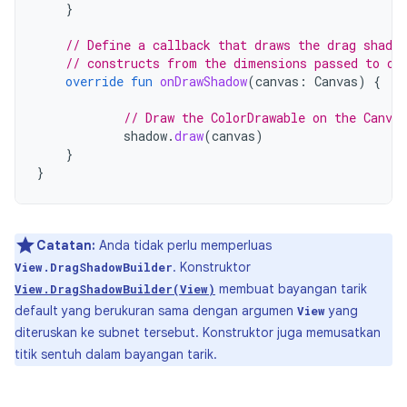
}
// Define a callback that draws the drag shado
// constructs from the dimensions passed to on
override
fun
onDrawShadow
(
canvas
:
Canvas
)
{
// Draw the ColorDrawable on the Canva
shadow
.
draw
(
canvas
)
}
}
Catatan:
Anda tidak perlu memperluas
. Konstruktor
View.DragShadowBuilder
membuat bayangan tarik
View.DragShadowBuilder(View)
default yang berukuran sama dengan argumen
yang
View
diteruskan ke subnet tersebut. Konstruktor juga memusatkan
titik sentuh dalam bayangan tarik.