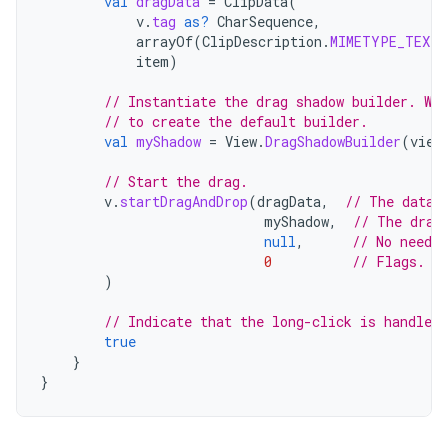
val
dragData
=
ClipData
(
v
.
tag
as?
CharSequence
,
arrayOf
(
ClipDescription
.
MIMETYPE_TEXT_
item
)
// Instantiate the drag shadow builder. We
// to create the default builder.
val
myShadow
=
View
.
DragShadowBuilder
(
view
// Start the drag.
v
.
startDragAndDrop
(
dragData
,
// The data 
myShadow
,
// The drag
null
,
// No need t
0
// Flags. N
)
// Indicate that the long-click is handled.
true
}
}