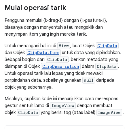
Mulai operasi tarik
Pengguna memulai {i>drag<i} dengan {i>gesture<i},
biasanya dengan menyentuh atau mengeklik dan
menyimpan item yang ingin mereka tarik.
Untuk menangani hal ini di
View
, buat Objek
ClipData
dan Objek
ClipData.Item
untuk data yang dipindahkan.
Sebagai bagian dari
ClipData
, berikan metadata yang
disimpan di Objek
ClipDescription
dalam
ClipData
.
Untuk operasi tarik lalu lepas yang tidak mewakili
perpindahan data, sebaiknya gunakan
null
daripada
objek yang sebenarnya.
Misalnya, cuplikan kode ini menunjukkan cara merespons
gestur sentuh lama di
ImageView
dengan membuat
objek
ClipData
yang berisi tag (atau label)
ImageView
.