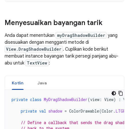
Menyesuaikan bayangan tarik
Anda dapat menentukan
myDragShadowBuilder
yang
disesuaikan dengan mengganti metode di
View.DragShadowBuilder
. Cuplikan kode berikut
membuat instance bayangan tarik persegi panjang abu-
abu untuk
TextView
:
Kotlin
Java
private
class
MyDragShadowBuilder
(
view
:
View
)
:
Vi
private
val
shadow
=
ColorDrawable
(
Color
.
LTGRA
// Define a callback that sends the drag shado
// back to the system.