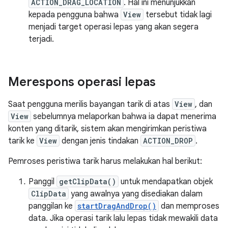
ACTION_DRAG_LOCATION
. Hal ini menunjukkan
kepada pengguna bahwa
View
tersebut tidak lagi
menjadi target operasi lepas yang akan segera
terjadi.
Merespons operasi lepas
Saat pengguna merilis bayangan tarik di atas
View
, dan
View
sebelumnya melaporkan bahwa ia dapat menerima
konten yang ditarik, sistem akan mengirimkan peristiwa
tarik ke
View
dengan jenis tindakan
ACTION_DROP
.
Pemroses peristiwa tarik harus melakukan hal berikut:
Panggil
getClipData()
untuk mendapatkan objek
ClipData
yang awalnya yang disediakan dalam
panggilan ke
startDragAndDrop()
dan memproses
data. Jika operasi tarik lalu lepas tidak mewakili data