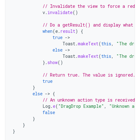
// Invalidate the view to force a redra
v
.
invalidate
()
// Do a getResult() and display what h
when
(
e
.
result
)
{
true
-
Toast
.
makeText
(
this
,
"The drop
else
-
Toast
.
makeText
(
this
,
"The drop
}.
show
()
// Return true. The value is ignored.
true
}
else
-
>
{
// An unknown action type is received.
Log
.
e
(
"DragDrop Example"
,
"Unknown act
false
}
}
}