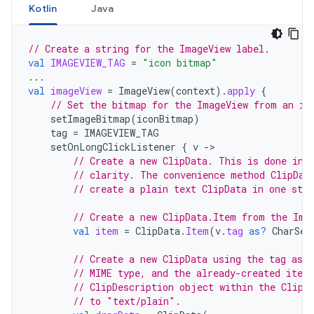
Kotlin
Java
// Create a string for the ImageView label.
val
IMAGEVIEW_TAG
=
"icon bitmap"
...
val
imageView
=
ImageView
(
context
).
apply
{
// Set the bitmap for the ImageView from an ic
setImageBitmap
(
iconBitmap
)
tag
=
IMAGEVIEW_TAG
setOnLongClickListener
{
v
-
// Create a new ClipData. This is done in 
// clarity. The convenience method ClipDat
// create a plain text ClipData in one step
// Create a new ClipData.Item from the Ima
val
item
=
ClipData
.
Item
(
v
.
tag
as?
CharSeq
// Create a new ClipData using the tag as a
// MIME type, and the already-created item
// ClipDescription object within the ClipD
// to "text/plain".