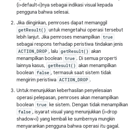
{i>default<i}nya sebagai indikasi visual kepada
pengguna bahwa selesai.
Jika diinginkan, pemroses dapat memanggil
getResult()
untuk mengetahui operasi tersebut
lebih lanjut. Jika pemroses menampilkan
true
sebagai respons terhadap peristiwa tindakan jenis
ACTION_DROP
, lalu
getResult()
akan
menampilkan boolean
true
. Di semua properti
lainnya kasus,
getResult()
akan menampilkan
boolean
false
, termasuk saat sistem tidak
mengirim peristiwa
ACTION_DROP
.
Untuk menunjukkan keberhasilan penyelesaian
operasi pelepasan, pemroses akan menampilkan
boolean
true
ke sistem. Dengan tidak menampilkan
false
, isyarat visual yang menunjukkan {i>drop
shadow<i} yang kembali ke sumbernya mungkin
menyarankan pengguna bahwa operasi itu gagal.