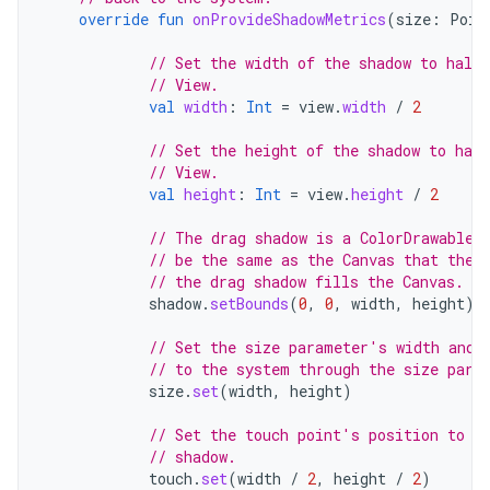
override
fun
onProvideShadowMetrics
(
size
:
Poin
// Set the width of the shadow to half 
// View.
val
width
:
Int
=
view
.
width
/
2
// Set the height of the shadow to half
// View.
val
height
:
Int
=
view
.
height
/
2
// The drag shadow is a ColorDrawable.
// be the same as the Canvas that the 
// the drag shadow fills the Canvas.
shadow
.
setBounds
(
0
,
0
,
width
,
height
)
// Set the size parameter's width and 
// to the system through the size para
size
.
set
(
width
,
height
)
// Set the touch point's position to b
// shadow.
touch
.
set
(
width
/
2
,
height
/
2
)