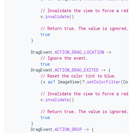
// Invalidate the view to force a redra
v
.
invalidate
()
// Return true. The value is ignored.
true
}
DragEvent
.
ACTION_DRAG_LOCATION
-
// Ignore the event.
true
DragEvent
.
ACTION_DRAG_EXITED
-
>
{
// Reset the color tint to blue.
(
v
as?
ImageView
)
?.
setColorFilter
(
Colo
// Invalidate the view to force a redra
v
.
invalidate
()
// Return true. The value is ignored.
true
}
DragEvent
.
ACTION_DROP
-
>
{