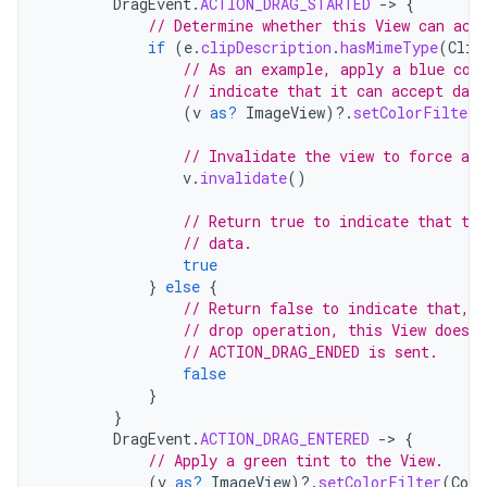
DragEvent
.
ACTION_DRAG_STARTED
-
>
{
// Determine whether this View can acc
if
(
e
.
clipDescription
.
hasMimeType
(
Clip
// As an example, apply a blue col
// indicate that it can accept data
(
v
as?
ImageView
)
?.
setColorFilter
(
// Invalidate the view to force a r
v
.
invalidate
()
// Return true to indicate that the
// data.
true
}
else
{
// Return false to indicate that, d
// drop operation, this View doesn
// ACTION_DRAG_ENDED is sent.
false
}
}
DragEvent
.
ACTION_DRAG_ENTERED
-
>
{
// Apply a green tint to the View.
(
v
as?
ImageView
)
?.
setColorFilter
(
Colo