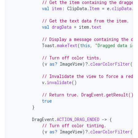
// Get the item containing the dragged
val
item
:
ClipData
.
Item
=
e
.
clipData
.
g
// Get the text data from the item.
val
dragData
=
item
.
text
// Display a message containing the dr
Toast
.
makeText
(
this
,
"Dragged data is 
// Turn off color tints.
(
v
as?
ImageView
)
?.
clearColorFilter
()
// Invalidate the view to force a redra
v
.
invalidate
()
// Return true. DragEvent.getResult() 
true
}
DragEvent
.
ACTION_DRAG_ENDED
-
>
{
// Turn off color tinting.
(
v
as?
ImageView
)
?.
clearColorFilter
()