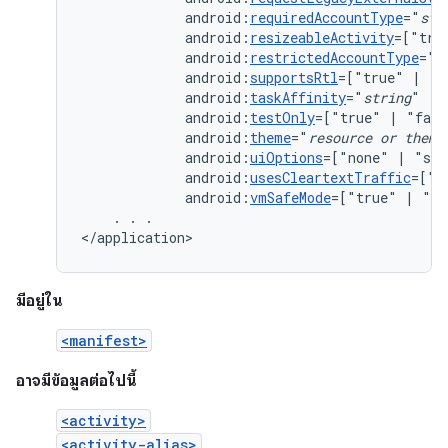
android:
requiredAccountType
="
str
android:
resizeableActivity
=["tru
android:
restrictedAccountType
="
s
android:
supportsRtl
=["true"
|
android:
taskAffinity
="
string
android:
testOnly
=["true"
|
android:
theme
="
resource
or
theme
android:
uiOptions
=["none"
|
android:
usesCleartextTraffic
=["t
android:
vmSafeMode
=["true"
|
"fa
.
.
.

</application>
มีอยู่ใน
<manifest>
อาจมีข้อมูลต่อไปนี้
<activity>
<activity-alias>