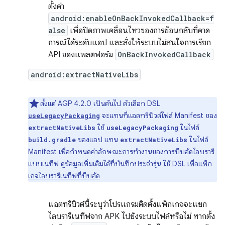
ตั้งค่า
android:enableOnBackInvokedCallback=f
alse
เพื่อปิดภาพเคลื่อนไหวของการย้อนกลับที่คาด
การณ์ได้ระดับแอป และสั่งให้ระบบไม่สนใจการเรียก
API ของแพลตฟอร์ม
OnBackInvokedCallback
android:extractNativeLibs
ตั้งแต่ AGP 4.2.0 เป็นต้นไป ตัวเลือก DSL
จะแทนที่แอตทริบิวต์ไฟล์ Manifest ของ
useLegacyPackaging
ใช้
ในไฟล์
extractNativeLibs
useLegacyPackaging
ของแอป แทน
ในไฟล์
build.gradle
extractNativeLibs
Manifest เพื่อกำหนดค่าลักษณะการทำงานของการบีบอัดไลบรารี
แบบเนทีฟ ดูข้อมูลเพิ่มเติมได้ที่บันทึกประจำรุ่น
ใช้ DSL เพื่อแพ็ก
เกจไลบรารีเนทีฟที่บีบอัด
แอตทริบิวต์นี้ระบุว่าโปรแกรมติดตั้งแพ็กเกจจะแยก
ไลบรารีเนทีฟจาก APK ไปยังระบบไฟล์หรือไม่ หากตั้ง