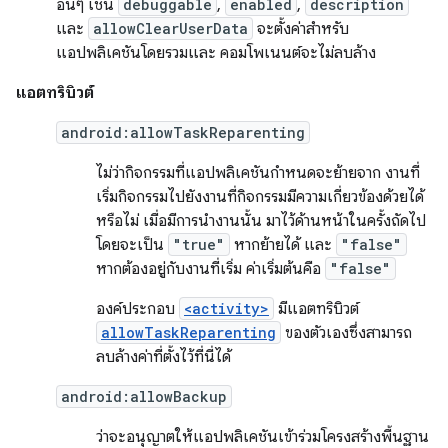
อื่นๆ เช่น
debuggable
,
enabled
,
description
และ
allowClearUserData
จะตั้งค่าสำหรับ
แอปพลิเคชันโดยรวมและ คอมโพเนนต์จะไม่ลบล้าง
แอตทริบิวต์
android:allowTaskReparenting
ไม่ว่ากิจกรรมที่แอปพลิเคชันกำหนดจะย้ายจาก งานที่
เริ่มกิจกรรมไปยังงานที่กิจกรรมมีความเกี่ยวข้องด้วยได้
หรือไม่ เมื่อมีการนำงานนั้น มาไว้ด้านหน้าในครั้งถัดไป
โดยจะเป็น
"true"
หากย้ายได้ และ
"false"
หากต้องอยู่กับงานที่เริ่ม ค่าเริ่มต้นคือ
"false"
องค์ประกอบ
<activity>
มีแอตทริบิวต์
allowTaskReparenting
ของตัวเองซึ่งสามารถ
ลบล้างค่าที่ตั้งไว้ที่นี่ได้
android:allowBackup
ว่าจะอนุญาตให้แอปพลิเคชันเข้าร่วมโครงสร้างพื้นฐาน