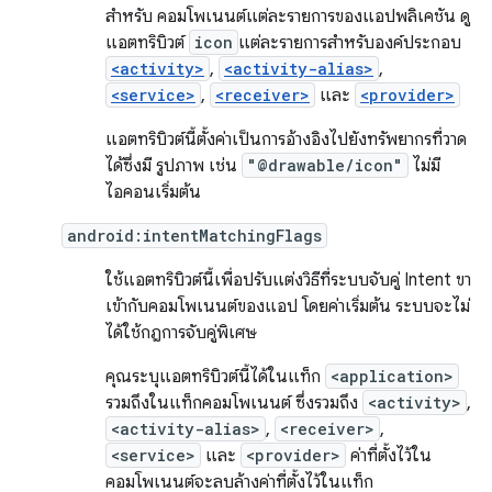
สำหรับ คอมโพเนนต์แต่ละรายการของแอปพลิเคชัน ดู
แอตทริบิวต์
icon
แต่ละรายการสำหรับองค์ประกอบ
<activity>
,
<activity-alias>
,
<service>
,
<receiver>
และ
<provider>
แอตทริบิวต์นี้ตั้งค่าเป็นการอ้างอิงไปยังทรัพยากรที่วาด
ได้ซึ่งมี รูปภาพ เช่น
"@drawable/icon"
ไม่มี
ไอคอนเริ่มต้น
android:intentMatchingFlags
ใช้แอตทริบิวต์นี้เพื่อปรับแต่งวิธีที่ระบบจับคู่ Intent ขา
เข้ากับคอมโพเนนต์ของแอป โดยค่าเริ่มต้น ระบบจะไม่
ได้ใช้กฎการจับคู่พิเศษ
คุณระบุแอตทริบิวต์นี้ได้ในแท็ก
<application>
รวมถึงในแท็กคอมโพเนนต์ ซึ่งรวมถึง
<activity>
,
<activity-alias>
,
<receiver>
,
<service>
และ
<provider>
ค่าที่ตั้งไว้ใน
คอมโพเนนต์จะลบล้างค่าที่ตั้งไว้ในแท็ก