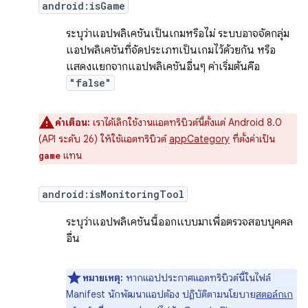
android:isGame
ระบุว่าแอปพลิเคชันเป็นเกมหรือไม่ ระบบอาจจัดกลุ่ม
แอปพลิเคชันที่จัดประเภทเป็นเกมไว้ด้วยกัน หรือ
แสดงแยกจากแอปพลิเคชันอื่นๆ ค่าเริ่มต้นคือ
"false"
คำเตือน:
เราได้เลิกใช้งานแอตทริบิวต์นี้ตั้งแต่ Android 8.0
(API ระดับ 26) ให้ใช้แอตทริบิวต์
appCategory
ที่ตั้งค่าเป็น
แทน
game
android:isMonitoringTool
ระบุว่าแอปพลิเคชันนี้ออกแบบมาเพื่อตรวจสอบบุคคล
อื่น
หมายเหตุ:
หากแอปประกาศแอตทริบิวต์นี้ในไฟล์
Manifest นักพัฒนาแอปต้อง ปฏิบัติตามนโยบาย
สตอล์กเก