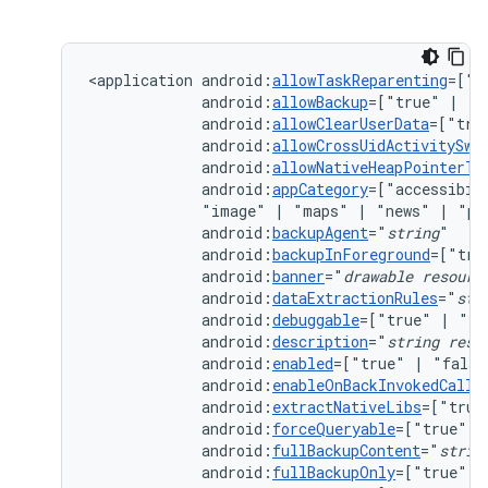
<application
android:
allowTaskReparenting
=["t
android:
allowBackup
=["true"
|
android:
allowClearUserData
=["tru
android:
allowCrossUidActivitySwi
android:
allowNativeHeapPointerTa
android:
appCategory
=["accessibil
"image"
|
"maps"
|
"news"
|
"pr
android:
backupAgent
="
string
android:
backupInForeground
=["tru
android:
banner
="
drawable
resourc
android:
dataExtractionRules
="
str
android:
debuggable
=["true"
|
android:
description
="
string
reso
android:
enabled
=["true"
|
android:
enableOnBackInvokedCallb
android:
extractNativeLibs
=["true
android:
forceQueryable
=["true"
|
android:
fullBackupContent
="
strin
android:
fullBackupOnly
=["true"
|