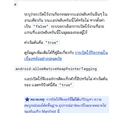
w
ระบุว่าจะเปิดใช้งานกิจกรรมจากแอปพลิเคชันอื่นๆ ใน
งานเดียวกัน บนแอปพลิเคชันนี้ได้หรือไม่ หากตั้งค่า
เป็น
"false"
ระบบจะบล็อกการเปิดใช้งานที่อาจ
แทนที่แอปพลิเคชันนี้ในมุมมองของผู้ใช้
ค่าเริ่มต้นคือ
"true"
ดูข้อมูลเพิ่มเติมได้ที่คู่มือเกี่ยวกับ
การเปิดใช้กิจกรรมใน
เบื้องหลังอย่างปลอดภัย
android:allowNativeHeapPointerTagging
แอปเปิดใช้ฟีเจอร์การติดแท็กตัวชี้ฮีปหรือไม่ ค่าเริ่มต้น
ของ แอตทริบิวต์นี้คือ
"true"
หมายเหตุ:
การปิดใช้ฟีเจอร์นี้
ไม่ได้
แก้ปัญหา ความ
สมบูรณ์ของโค้ดพื้นฐาน อุปกรณ์ฮาร์ดแวร์ในอนาคตอาจไม่
รองรับแท็ก Manifest นี้