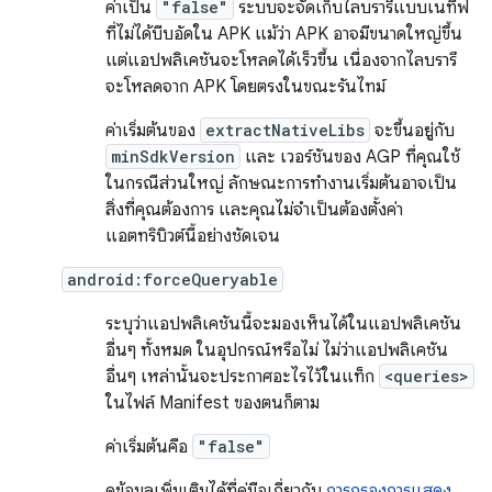
ค่าเป็น
"false"
ระบบจะจัดเก็บไลบรารีแบบเนทีฟ
ที่ไม่ได้บีบอัดใน APK แม้ว่า APK อาจมีขนาดใหญ่ขึ้น
แต่แอปพลิเคชันจะโหลดได้เร็วขึ้น เนื่องจากไลบรารี
จะโหลดจาก APK โดยตรงในขณะรันไทม์
ค่าเริ่มต้นของ
extractNativeLibs
จะขึ้นอยู่กับ
minSdkVersion
และ เวอร์ชันของ AGP ที่คุณใช้
ในกรณีส่วนใหญ่ ลักษณะการทำงานเริ่มต้นอาจเป็น
สิ่งที่คุณต้องการ และคุณไม่จำเป็นต้องตั้งค่า
แอตทริบิวต์นี้อย่างชัดเจน
android:forceQueryable
ระบุว่าแอปพลิเคชันนี้จะมองเห็นได้ในแอปพลิเคชัน
อื่นๆ ทั้งหมด ในอุปกรณ์หรือไม่ ไม่ว่าแอปพลิเคชัน
อื่นๆ เหล่านั้นจะประกาศอะไรไว้ในแท็ก
<queries>
ในไฟล์ Manifest ของตนก็ตาม
ค่าเริ่มต้นคือ
"false"
ดูข้อมูลเพิ่มเติมได้ที่คู่มือเกี่ยวกับ
การกรองการแสดง