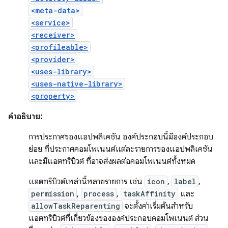
<meta-data>
<service>
<receiver>
<profileable>
<provider>
<uses-library>
<uses-native-library>
<property>
คำอธิบาย:
การประกาศของแอปพลิเคชัน องค์ประกอบนี้มีองค์ประกอบ
ย่อย ที่ประกาศคอมโพเนนต์แต่ละรายการของแอปพลิเคชัน
และมีแอตทริบิวต์ ที่อาจส่งผลต่อคอมโพเนนต์ทั้งหมด
แอตทริบิวต์เหล่านี้หลายรายการ เช่น
icon
,
label
,
permission
,
process
,
taskAffinity
และ
allowTaskReparenting
จะตั้งค่าเริ่มต้นสำหรับ
แอตทริบิวต์ที่เกี่ยวข้องขององค์ประกอบคอมโพเนนต์ ส่วน