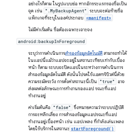
อย่างไรก็ตาม ในรูปแบบย่อ หากอักขระแรกของชื่อเป็น
จุด เช่น
".MyBackupAgent"
ระบบจะต่อท้ายชื่อ
แพ็กเกจที่ระบุในองค์ประกอบ
<manifest>
ไม่มีค่าเริ่มต้น ชื่อต้องเฉพาะเจาะจง
android:backupInForeground
ระบุว่าการดำเนินการ
สำรองข้อมูลอัตโนมัติ
สามารถทำได้
ในแอปนี้แม้ว่าแอปจะอยู่ในสถานะเทียบเท่ากับเบื้อง
หน้า ก็ตาม ระบบจะปิดแอปในระหว่างการดำเนินการ
สำรองข้อมูลอัตโนมัติ ดังนั้นโปรดใช้แอตทริบิวต์นี้ด้วย
ความระมัดระวัง การตั้งค่าสถานะนี้เป็น
"true"
อาจ
ส่งผลต่อลักษณะการทำงานของแอป ขณะที่แอป
ทำงานอยู่
ค่าเริ่มต้นคือ
"false"
ซึ่งหมายความว่าระบบปฏิบัติ
การจะหลีกเลี่ยง การสำรองข้อมูลแอปขณะที่แอป
ทำงานอยู่เบื้องหน้า เช่น แอปเพลง ที่กำลังเล่นเพลง
โดยใช้บริการในสถานะ
startForeground()