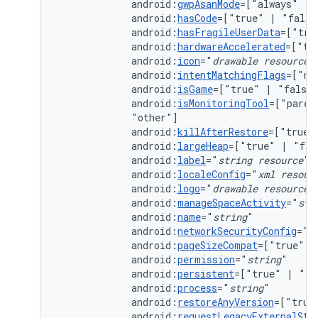
android:
gwpAsanMode
=["always"
|
android:
hasCode
=["true"
|
android:
hasFragileUserData
=["tru
android:
hardwareAccelerated
=["tr
android:
icon
="
drawable
resource
android:
intentMatchingFlags
=["no
android:
isGame
=["true"
|
android:
isMonitoringTool
=["paren
android:
killAfterRestore
=["true"
android:
largeHeap
=["true"
|
android:
label
="
string
resource
android:
localeConfig
="
xml
resour
android:
logo
="
drawable
resource
android:
manageSpaceActivity
="
str
android:
name
="
string
android:
networkSecurityConfig
="
x
android:
pageSizeCompat
=["true"
|
android:
permission
="
string
android:
persistent
=["true"
|
android:
process
="
string
android:
restoreAnyVersion
=["true
android:
requestLegacyExternalSto