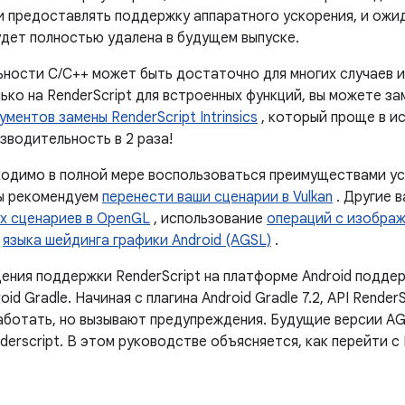
и предоставлять поддержку аппаратного ускорения, и ожи
удет полностью удалена в будущем выпуске.
ности C/C++ может быть достаточно для многих случаев ис
ько на RenderScript для встроенных функций, вы можете з
ментов замены RenderScript Intrinsics
, который проще в и
зводительность в 2 раза!
ходимо в полной мере воспользоваться преимуществами у
ы рекомендуем
перенести ваши сценарии в Vulkan
. Другие 
х сценариев в OpenGL
, использование
операций с изображ
е
языка шейдинга графики Android (AGSL)
.
ения поддержки RenderScript на платформе Android поддер
oid Gradle. Начиная с плагина Android Gradle 7.2, API Render
ботать, но вызывают предупреждения. Будущие версии AG
erscript. В этом руководстве объясняется, как перейти с 