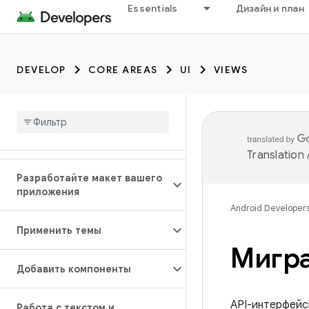
Essentials
Дизайн и план
DEVELOP
CORE AREAS
UI
VIEWS
Translation
Разработайте макет вашего
приложения
Android Developer
Применить темы
Мигра
Добавить компоненты
API-интерфейсы
Работа с текстом и