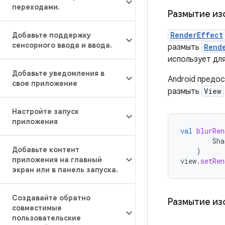
переходами
.
Размытие из
RenderEffect
Добавьте поддержку
сенсорного ввода и ввода
.
размыть
Rend
использует дл
Добавьте уведомления в
Android предо
свое приложение
размыть
View
Настройте запуск
приложения
val
blurRen
Sha
Добавьте контент
)
приложения на главный
view
.
setRen
экран или в панель запуска
.
Создавайте обратно
Размытие из
совместимые
пользовательские