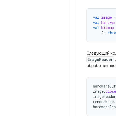
val
image
=
val
hardwar
val
bitmap
?:
thr
Следующий код
ImageReader
обработки нес
hardwareBuf
image
.
close
imageReader
renderNode
.
hardwareRen