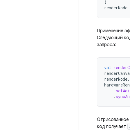
)
renderNode
.
Применение эф
Следующий код
запроса:
val
renderC
renderCanva
renderNode
.
hardwareRen
.
setWai
.
syncAn
Отрисованное 
код получает