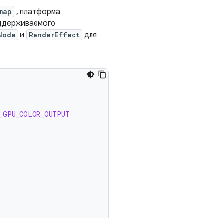
map
, платформа
ддерживаемого
Node
и
RenderEffect
для
_GPU_COLOR_OUTPUT
)