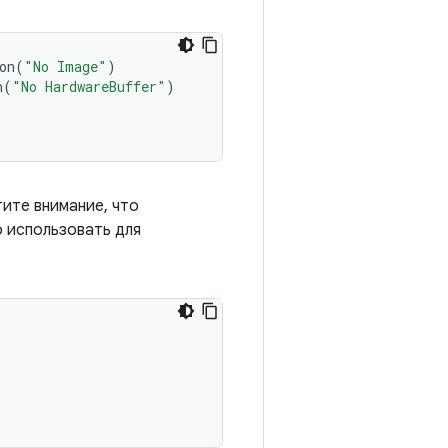
on
(
"No Image"
)
n
(
"No HardwareBuffer"
)
ите внимание, что
 использовать для