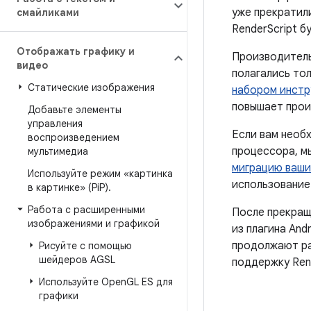
уже прекратил
смайликами
RenderScript б
Отображать графику и
Производитель
видео
полагались тол
Статические изображения
набором инстру
повышает прои
Добавьте элементы
управления
Если вам необ
воспроизведением
процессора, м
мультимедиа
миграцию ваши
Используйте режим «картинка
использовани
в картинке» (Pi
P)
.
Работа с расширенными
После прекращ
изображениями и графикой
из плагина Andr
продолжают ра
Рисуйте с помощью
шейдеров AGSL
поддержку Rend
Используйте Open
GL ES для
графики