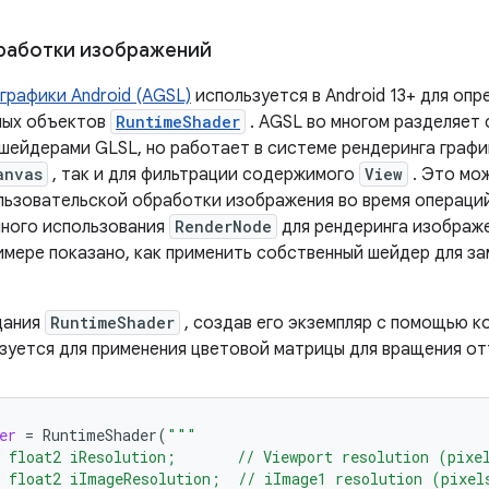
работки изображений
графики Android (AGSL)
используется в Android 13+ для оп
мых объектов
RuntimeShader
. AGSL во многом разделяет 
шейдерами GLSL, но работает в системе рендеринга график
anvas
, так и для фильтрации содержимого
View
. Это мо
льзовательской обработки изображения во время операций
ного использования
RenderNode
для рендеринга изображ
мере показано, как применить собственный шейдер для з
дания
RuntimeShader
, создав его экземпляр с помощью 
зуется для применения цветовой матрицы для вращения от
er
=
RuntimeShader
(
"""
 float2 iResolution;       // Viewport resolution (pixe
 float2 iImageResolution;  // iImage1 resolution (pixel