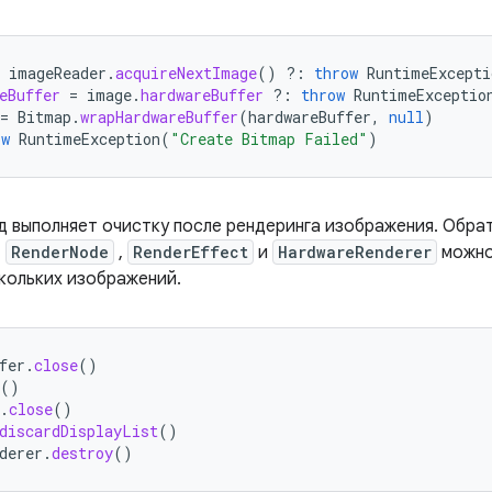
imageReader
.
acquireNextImage
()
?:
throw
RuntimeExcepti
eBuffer
=
image
.
hardwareBuffer
?:
throw
RuntimeExceptio
=
Bitmap
.
wrapHardwareBuffer
(
hardwareBuffer
,
null
)
ow
RuntimeException
(
"Create Bitmap Failed"
)
 выполняет очистку после рендеринга изображения. Обрат
,
RenderNode
,
RenderEffect
и
HardwareRenderer
можно
кольких изображений.
fer
.
close
()
()
.
close
()
discardDisplayList
()
derer
.
destroy
()