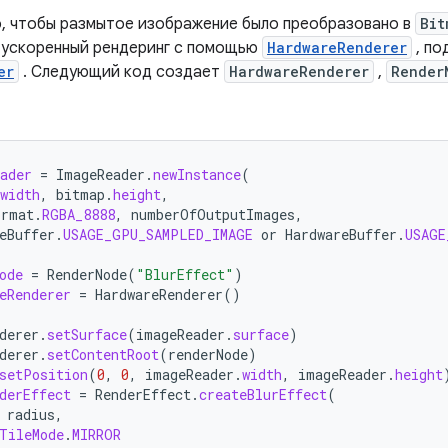
о, чтобы размытое изображение было преобразовано в
Bit
ускоренный рендеринг с помощью
HardwareRenderer
, по
er
. Следующий код создает
HardwareRenderer
,
Render
ader
=
ImageReader
.
newInstance
(
width
,
bitmap
.
height
,
ormat
.
RGBA_8888
,
numberOfOutputImages
,
eBuffer
.
USAGE_GPU_SAMPLED_IMAGE
or
HardwareBuffer
.
USAGE
ode
=
RenderNode
(
"BlurEffect"
)
eRenderer
=
HardwareRenderer
()
derer
.
setSurface
(
imageReader
.
surface
)
derer
.
setContentRoot
(
renderNode
)
setPosition
(
0
,
0
,
imageReader
.
width
,
imageReader
.
height
derEffect
=
RenderEffect
.
createBlurEffect
(
radius
,
TileMode
.
MIRROR