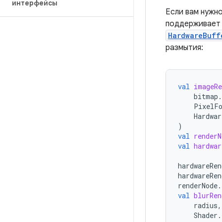
интерфейсы
Если вам нужн
поддерживает 
HardwareBuff
размытия:
val
imageRe
bitmap
.
PixelF
Hardwar
)
val
renderN
val
hardwar
hardwareRen
hardwareRen
renderNode
.
val
blurRen
radius
,
Shader
.