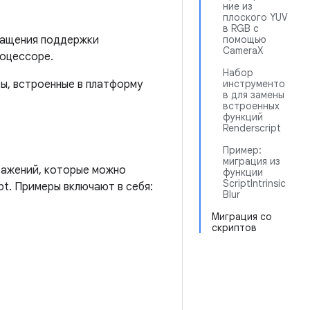
ние из
плоского YUV
в RGB с
кращения поддержки
помощью
CameraX
роцессоре.
Набор
ы, встроенные в платформу
инструменто
в для замены
встроенных
функций
Renderscript
Пример:
миграция из
ражений, которые можно
функции
ScriptIntrinsic
pt. Примеры включают в себя:
Blur
Миграция со
скриптов