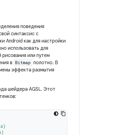
ределения поведения
свой синтаксис с
и Android как для настройки
жно использовать для
 рисования или путем
ения в
Bitmap
полотно. В
амены эффекта размытия
кода шейдера AGSL. Этот
тенков:
ls)
s)