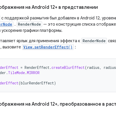
ображения на Android 12+ в представлении
с поддержкой размытия был добавлен в Android 12, уровень
erNode
.
RenderNode
— это конструкция списка отображен
я ускорения графики платформы.
ставляет ярлык для применения эффекта к
RenderNode
свя
, вызовите
View.setRenderEffect()
:
derEffect
=
RenderEffect
.
createBlurEffect
(
radius
,
radius
der
.
TileMode
.
MIRROR
derEffect
(
blurRenderEffect
)
ображения на Android 12+
,
преобразованное в рас