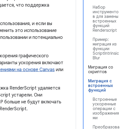
дается, что поддержка
Набор
инструменто
в для замены
встроенных
пользования, и если вы
функций
аменить это использование
Renderscript
спользовании и потенциально
Пример:
миграция из
функции
ScriptIntrinsic
скорения графического
Blur
варианты ускорения включают
Миграция со
ениями на основе Canvas
или
скриптов
Миграция с
встроенных
жка RenderScript удаляется
функций
Script устарели. Они
Встроенные
P больше не будут включать
ускоренные
RenderScript.
операции с
изображения
ми
Преобразова