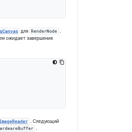
gCanvas
для
RenderNode
.
тем ожидает завершения
ImageReader
. Следующий
ardwareBuffer
.