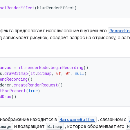
setRenderEffect
(
blurRenderEffect
)
фекта предполагает использование внутреннего
Recordin
 записывает рисунок, создает запрос на отрисовку, а за
anvas
=
it
.
renderNode
.
beginRecording
()
s
.
drawBitmap
(
it
.
bitmap
,
0f
,
0f
,
null
)
endRecording
()
derer
.
createRenderRequest
()
tForPresent
(
true
)
dDraw
()
изображение находится в
HardwareBuffer
, связанном с
Image
и возвращает
Bitmap
, которое оборачивает его
H