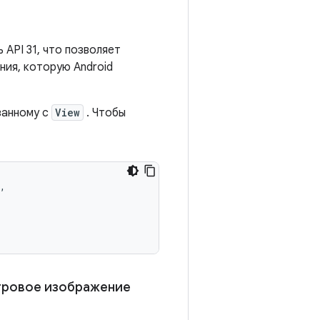
 API 31, что позволяет
ия, которую Android
занному с
View
. Чтобы
,
тровое изображение