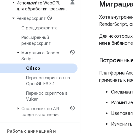
Миграция
Используйте Web
GPU
для обработки графики
.
Хотя внутренн
Рендерскрипт
RenderScript, 
О рендерскрипте
Для некоторых
Расширенный
или в библиоте
рендерскрипт
Миграция с Render
Script
Встроенные
Обзор
Платформа And
Перенос скриптов на
применять к и
Open
GL ES 3
.
1
Смешива
Перенос скриптов в
Vulkan
Размытие
Справочник по API
Цветовая
среды выполнения
Изменить
Работа с анимацией и