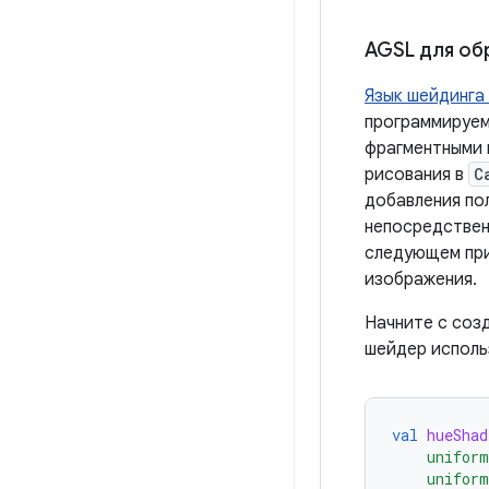
AGSL для об
Язык шейдинга 
программируе
фрагментными 
рисования в
C
добавления по
непосредствен
следующем при
изображения.
Начните с соз
шейдер исполь
val
hueShad
    uniform
    uniform