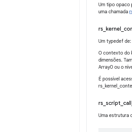
Um tipo opaco p
uma chamada
r
rs
_
kernel
_
co
Um typedef de:
O contexto do 
dimensões. Tam
Array0 ou o níve
É possível ace
rs_kernel_conte
rs
_
script
_
call
Uma estrutura