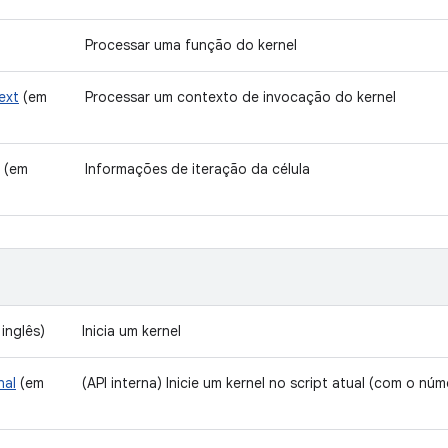
Processar uma função do kernel
ext
(em
Processar um contexto de invocação do kernel
(em
Informações de iteração da célula
inglês)
Inicia um kernel
nal
(em
(API interna) Inicie um kernel no script atual (com o núm