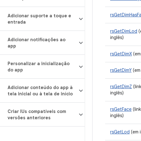
rsGetDimHasF
Adicionar suporte a toque e
entrada
rsGetDimLod
(
inglês)
Adicionar notificações ao
app
rsGetDimX
(em 
Personalizar a inicialização
do app
rsGetDimY
(em 
rsGetDimZ
(lin
Adicionar conteúdo do app à
inglês)
tela inicial ou à tela de início
rsGetFace
(lin
Criar IUs compatíveis com
inglês)
versões anteriores
rsGetLod
(em i