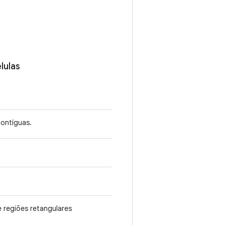
lulas
contíguas.
 regiões retangulares