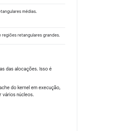
etangulares médias.
 regiões retangulares grandes.
las das alocações. Isso é
che do kernel em execução,
 vários núcleos.