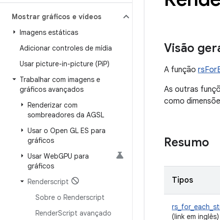
Mostrar gráficos e vídeos
Imagens estáticas
Visão ger
Adicionar controles de mídia
Usar picture-in-picture (Pi
P)
A função
rsFor
Trabalhar com imagens e
As outras funçõ
gráficos avançados
como dimensões
Renderizar com
sombreadores da AGSL
Usar o Open GL ES para
Resumo
gráficos
Usar Web
GPU para
gráficos
Tipos
Renderscript
Sobre o Renderscript
rs_for_each_st
Render
Script avançado
(link em inglês)