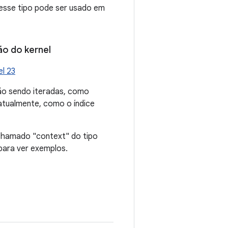
desse tipo pode ser usado em
o do kernel
el 23
ão sendo iteradas, como
tualmente, como o índice
 chamado "context" do tipo
 para ver exemplos.