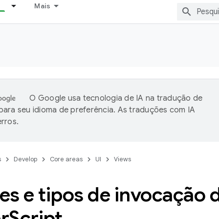
Mais
O Google usa tecnologia de IA na tradução de
ara seu idioma de preferência. As traduções com IA
rros.
s
Develop
Core areas
UI
Views
s e tipos de invocação 
r
Script