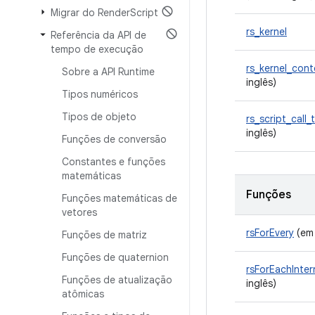
Migrar do Render
Script
rs_kernel
Referência da API de
tempo de execução
rs_kernel_cont
Sobre a API Runtime
inglês)
Tipos numéricos
Tipos de objeto
rs_script_call_t
inglês)
Funções de conversão
Constantes e funções
matemáticas
Funções
Funções matemáticas de
vetores
rsForEvery
(em 
Funções de matriz
Funções de quaternion
rsForEachInter
Funções de atualização
inglês)
atômicas