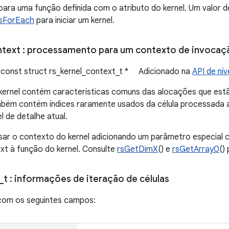
ara uma função definida com o atributo do kernel. Um valor 
sForEach
para iniciar um kernel.
ntext
: processamento para um contexto de invocaçã
 const struct rs_kernel_context_t * Adicionado na
API de nív
kernel contém características comuns das alocações que est
bém contém índices raramente usados da célula processada a
l de detalhe atual.
ssar o contexto do kernel adicionando um parâmetro especial
xt à função do kernel. Consulte
rsGetDimX
() e
rsGetArray0
()
_
t
: informações de iteração de células
 com os seguintes campos: