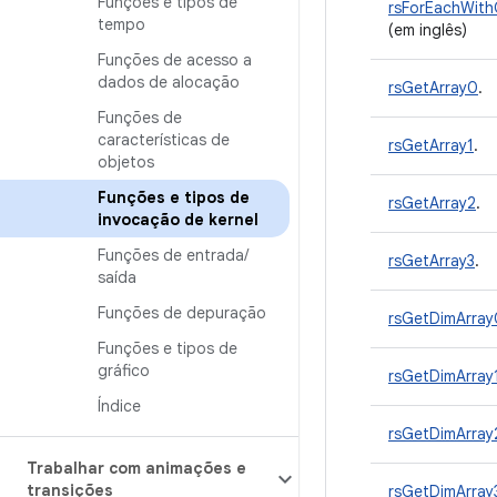
Funções e tipos de
rsForEachWith
tempo
(em inglês)
Funções de acesso a
dados de alocação
rsGetArray0
.
Funções de
características de
rsGetArray1
.
objetos
Funções e tipos de
rsGetArray2
.
invocação de kernel
Funções de entrada
/
rsGetArray3
.
saída
Funções de depuração
rsGetDimArray
Funções e tipos de
gráfico
rsGetDimArray
Índice
rsGetDimArray
Trabalhar com animações e
transições
rsGetDimArray