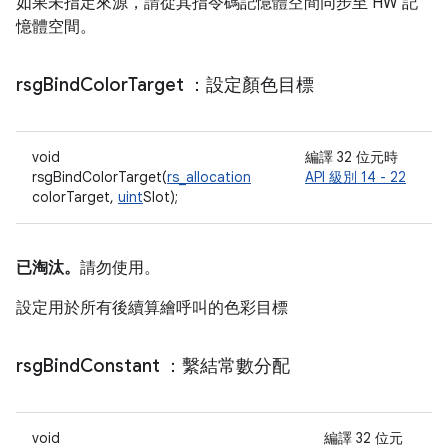
如果未指定來源，請從其指令碼記憶體空間同步至 HW 記
憶體空間。
rsg
Bind
Color
Target
：設定顏色目標
void
編譯 32 位元時
rsgBindColorTarget(
rs_allocation
API 級別 14 - 22
colorTarget,
uint
Slot);
已淘汰。
請勿使用。
設定用於所有後續算繪呼叫的色彩目標
rsg
Bind
Constant
：繫結常數分配
void
編譯 32 位元