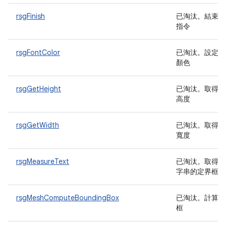
rsgFinish
已淘汰
。結束轉
指令
rsgFontColor
已淘汰
。設定字
顏色
rsgGetHeight
已淘汰
。取得表
高度
rsgGetWidth
已淘汰
。取得表
寬度
rsgMeasureText
已淘汰
。取得文
字串的定界框
rsgMeshComputeBoundingBox
已淘汰
。計算定
框