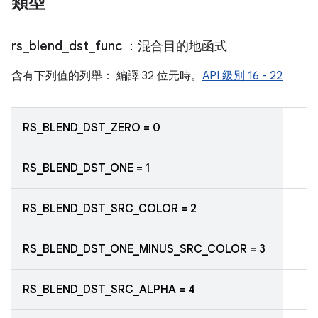
類型
rs
_
blend
_
dst
_
func
：混合目的地函式
含有下列值的列舉： 編譯 32 位元時。
API 級別 16 - 22
RS_BLEND_DST_ZERO = 0
RS_BLEND_DST_ONE = 1
RS_BLEND_DST_SRC_COLOR = 2
RS_BLEND_DST_ONE_MINUS_SRC_COLOR = 3
RS_BLEND_DST_SRC_ALPHA = 4