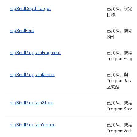
rsgBindDepthTarget
已淘汰
。設定深
目標
rsgBindFont
已淘汰
。繫結字
物件
rsgBindProgramFragment
已淘汰
。繫結
ProgramFragm
rsgBindProgramRaster
已淘汰
。與
ProgramRaste
立繫結
rsgBindProgramStore
已淘汰
。繫結
ProgramStore
rsgBindProgramVertex
已淘汰
。繫結
ProgramVertex