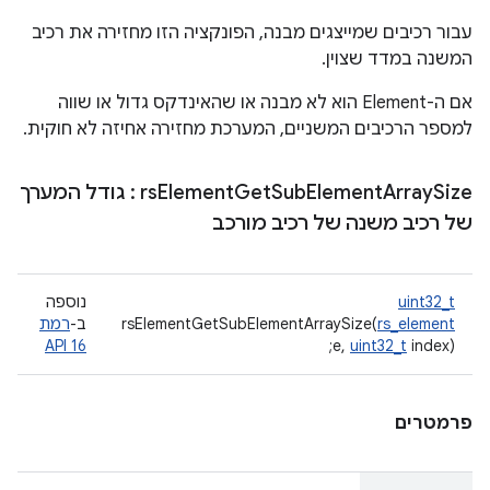
עבור רכיבים שמייצגים מבנה, הפונקציה הזו מחזירה את רכיב
המשנה במדד שצוין.
אם ה-Element הוא לא מבנה או שהאינדקס גדול או שווה
למספר הרכיבים המשניים, המערכת מחזירה אחיזה לא חוקית.
Size
Array
Element
Sub
Get
Element
rs
: גודל המערך
של רכיב משנה של רכיב מורכב
uint32_t
נוספה
rs_element
rsElementGetSubElementArraySize(
ב-
רמת
API 16
e,
uint32_t
index);
פרמטרים