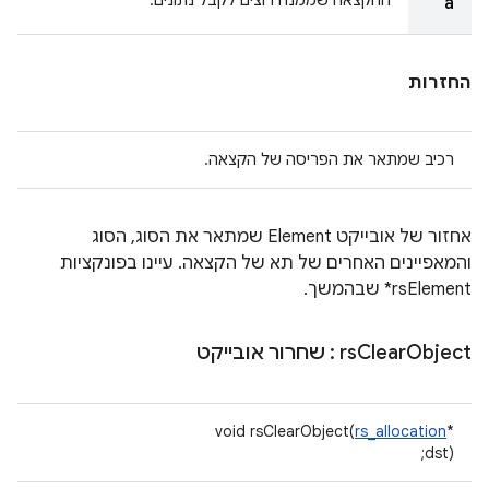
ההקצאה שממנה רוצים לקבל נתונים.
a
החזרות
רכיב שמתאר את הפריסה של הקצאה.
אחזור של אובייקט Element שמתאר את הסוג, הסוג
והמאפיינים האחרים של תא של הקצאה. עיינו בפונקציות
rsElement* שבהמשך.
Object
Clear
rs
: שחרור אובייקט
void rsClearObject(
rs_allocation
*
dst);