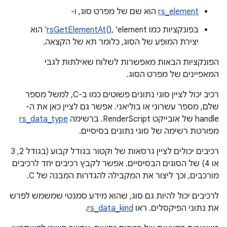
rs_element
הוא שם של מפרט סוג, ו-
בפונקציות כמו
rsGetElementAt
(), 'element' הוא
יצירת המופע של הסוג, כלומר תא של הקצאה.
הפונקציות הבאות מאפשרות לשלוח שאילתות לגבי
המאפיינים של מפרט הסוג.
רכיב יכול לציין סוגי נתונים פשוטים כמו ב-C, למשל מספר
שלם, מספר עשרוני או בוליאני. אפשר גם לציין כאן את ה-
handle של אובייקט RenderScript. ברשימה
rs_data_type
מפורטת רשימה של סוגי נתונים בסיסיים.
רכיבים יכולים לציין גרסאות של וקטור בגודל קבוע (בגודל 2, 3
או 4) של הסוגים הבסיסיים. אפשר לקבץ רכיבים יחד לרכיבים
מורכבים, וכך ליצור את המקבילה להגדרות המבנה של C.
לרכיבים יכול להיות גם סוג, שהוא מידע סמנטי שמשמש לפרש
את נתוני הפיקסלים. ראו
rs_data_kind
.