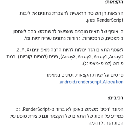
הקצאות:
הקצאות הן השיטה הראשית להעברת נתונים אל ליבות
RenderScript ומהן.
הן אוסף של תאים מובְנים שאפשר להשתמש בהם לאחסון
בימפטים, טקסטורות, נקודות נתונים שרירותיות וכו'.
לאוסף התאים הזה יכולות להיות הרבה מאפיינים (X,‏ Y,‏ Z,‏
Array0,‏ Array1,‏ Array2,‏ Array3), פנים (למפות קוביות) ורמת
פירוט (למיפ-מאפינג).
פרטים על יצירת הקצאות זמינים במאמר
.
android.renderscript.Allocation
רכיבים:
המונח 'רכיב' משמש באופן לא ברור ב-RenderScript, גם
כמידע על הסוג של התאים של הקצאה וגם כיצירת מופע של
הסוג הזה. לדוגמה: