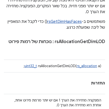
אם הקצאת המיפוי היא מפת קוביות, הפונקציה הזו מחזירה 1
אם יש יותר מפני חזית. בכל שאר המקרים, הפונקציה מחזירה
את הערך 0.
משתמשים ב-
rsGetDimHasFaces
() כדי לקבל את המאפיין
של ליבה שפועלת כרגע.
LOD
Dim
Get
Allocation
rs
: נוכחות של רמות פירוט
uint32_t
rsAllocationGetDimLOD(
rs_allocation
a);
החזרות
הפונקציה מחזירה את הערך 1 אם יש יותר מרמת פירוט אחת,
אחרת היא מחזירה את הערך 0.