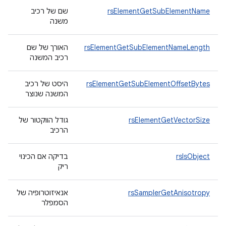
rsElementGetSubElementName
שם של רכיב
משנה
rsElementGetSubElementNameLength
האורך של שם
רכיב המשנה
rsElementGetSubElementOffsetBytes
היסט של רכיב
המשנה שנוצר
rsElementGetVectorSize
גודל הווקטור של
הרכיב
rsIsObject
בדיקה אם הכינוי
ריק
rsSamplerGetAnisotropy
אנאיזוטרופיה של
הסמפלר