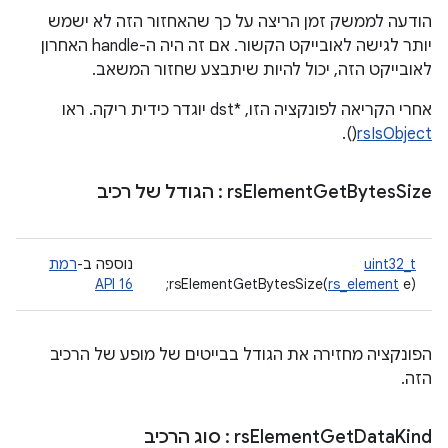
הודעה לממשק זמן הריצה על כך שהאחזור הזה לא ישמש
יותר לגישה לאובייקט הקשור. אם זה היה ה-handle האחרון
לאובייקט הזה, יכול להיות שיתבצע שחזור המשאב.
אחרי הקריאה לפונקציה הזו, *dst יוגדר כידית ריקה. ראו
().
rsIsObject
Size
Bytes
Get
Element
rs
: הגודל של רכיב
uint32_t
נוספה ב-
רמת
API 16
rsElementGetBytesSize(
rs_element
e);
הפונקציה מחזירה את הגודל בבייטים של מופע של הרכיב
הזה.
Kind
Data
Get
Element
rs
: סוג הרכיב