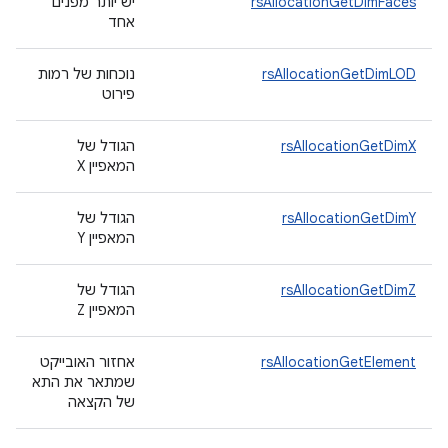
rsAllocationGetDimFaces
יש יותר מפנים
אחד
rsAllocationGetDimLOD
נוכחות של רמות
פירוט
rsAllocationGetDimX
הגודל של
המאפיין X
rsAllocationGetDimY
הגודל של
המאפיין Y
rsAllocationGetDimZ
הגודל של
המאפיין Z
rsAllocationGetElement
אחזור האובייקט
שמתאר את התא
של הקצאה