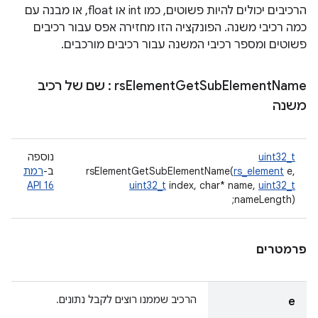
הרכיבים יכולים להיות פשוטים, כמו int או float, או מבנה עם
כמה רכיבי משנה. הפונקציה הזו מחזירה אפס עבור רכיבים
פשוטים ומספר רכיבי המשנה עבור רכיבים מורכבים.
Name
Element
Sub
Get
Element
rs
: שם של רכיב
משנה
uint32_t
נוספה
e,
rs_element
rsElementGetSubElementName(
ב-
רמת
API 16
uint32_t
index, char* name,
uint32_t
nameLength);
פרמטרים
הרכיב שממנו רוצים לקבל נתונים.
e