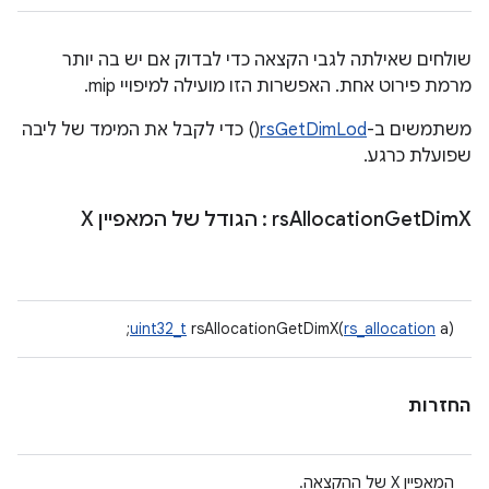
שולחים שאילתה לגבי הקצאה כדי לבדוק אם יש בה יותר
מרמת פירוט אחת. האפשרות הזו מועילה למיפויי mip.
משתמשים ב-
rsGetDimLod
() כדי לקבל את המימד של ליבה
שפועלת כרגע.
X
Dim
Get
Allocation
rs
: הגודל של המאפיין X
uint32_t
rsAllocationGetDimX(
rs_allocation
a);
החזרות
המאפיין X של ההקצאה.