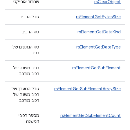
rsClearObject
שחרור אובייקט
rsElementGetBytesSize
גודל הרכיב
rsElementGetDataKind
סוג הרכיב
rsElementGetDataType
סוג הנתונים של
רכיב
rsElementGetSubElement
רכיב משנה של
רכיב מורכב
rsElementGetSubElementArraySize
גודל המערך של
רכיב משנה של
רכיב מורכב
rsElementGetSubElementCount
מספר רכיבי
המשנה