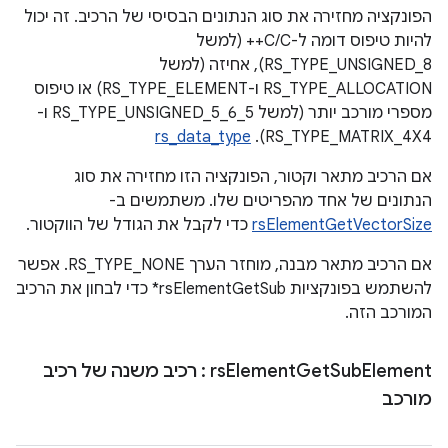
הפונקציה מחזירה את סוג הנתונים הבסיסי של הרכיב. זה יכול
להיות טיפוס דומה ל-C/C++‏ (למשל
RS_TYPE_UNSIGNED_8), אחיזה (למשל
RS_TYPE_ALLOCATION ו-RS_TYPE_ELEMENT) או טיפוס
מספרי מורכב יותר (למשל RS_TYPE_UNSIGNED_5_6_5 ו-
rs_data_type
RS_TYPE_MATRIX_4X4).
אם הרכיב מתאר וקטור, הפונקציה הזו מחזירה את סוג
הנתונים של אחד מהפריטים שלו. משתמשים ב-
rsElementGetVectorSize
כדי לקבל את הגודל של הווקטור.
אם הרכיב מתאר מבנה, מוחזר הערך RS_TYPE_NONE. אפשר
להשתמש בפונקציות rsElementGetSub* כדי לבחון את הרכיב
המורכב הזה.
Element
Sub
Get
Element
rs
: רכיב משנה של רכיב
מורכב