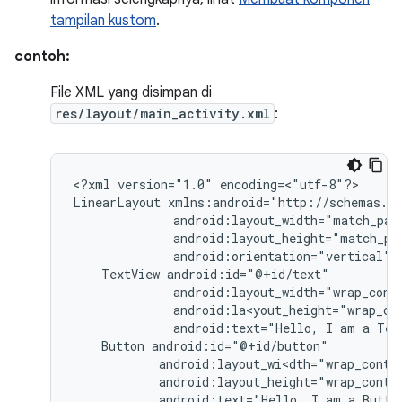
tampilan kustom
.
contoh:
File XML yang disimpan di
res/layout/main_activity.xml
:
<?xml
version="1.0"
encoding=<"utf-8"?>

LinearLayout
android:orientation="vertical"
TextView
android:text="Hello,
I
am
a
Tex
Button
android:text="Hello,
I
am
a
Butto