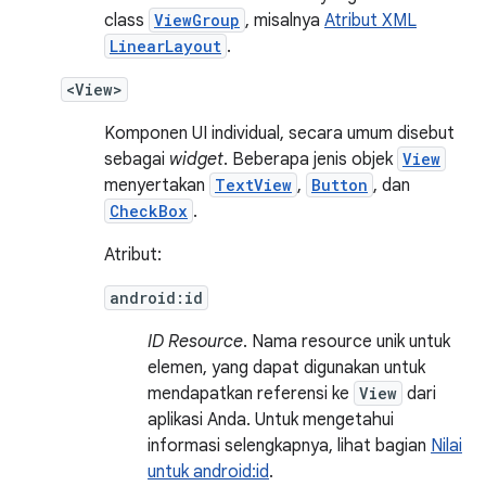
class
ViewGroup
, misalnya
Atribut XML
LinearLayout
.
<View>
Komponen UI individual, secara umum disebut
sebagai
widget
. Beberapa jenis objek
View
menyertakan
TextView
,
Button
, dan
CheckBox
.
Atribut:
android:id
ID Resource
. Nama resource unik untuk
elemen, yang dapat digunakan untuk
mendapatkan referensi ke
View
dari
aplikasi Anda. Untuk mengetahui
informasi selengkapnya, lihat bagian
Nilai
untuk android:id
.