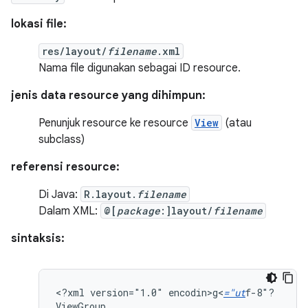
lokasi file:
res/layout/
filename
.xml
Nama file digunakan sebagai ID resource.
jenis data resource yang dihimpun:
Penunjuk resource ke resource
View
(atau
subclass)
referensi resource:
Di Java:
R.layout.
filename
Dalam XML:
@[
package
:]layout/
filename
sintaksis:
<?xml
version="1.0"
encodin>g<
="ut
f-8"?
