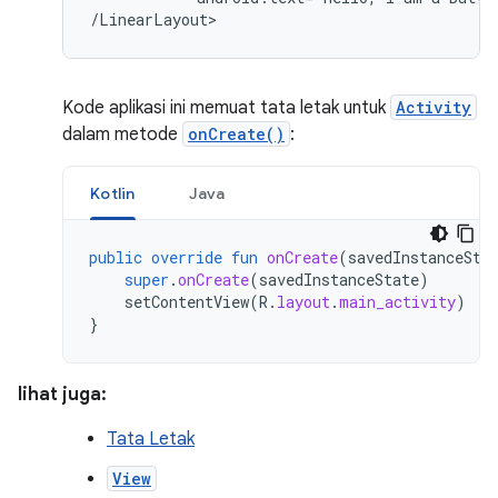
/LinearLayout>
Kode aplikasi ini memuat tata letak untuk
Activity
dalam metode
onCreate()
:
Kotlin
Java
public
override
fun
onCreate
(
savedInstanceSta
super
.
onCreate
(
savedInstanceState
)
setContentView
(
R
.
layout
.
main_activity
)
}
lihat juga:
Tata Letak
View