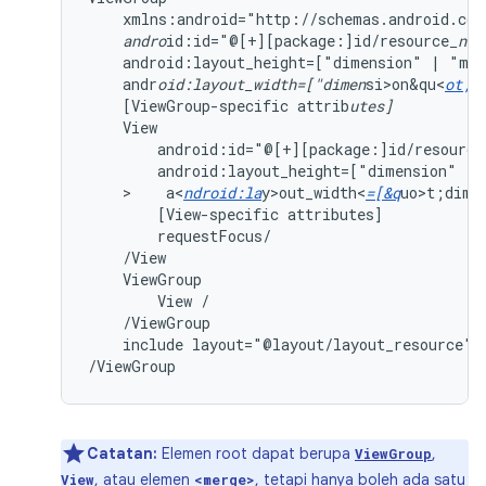
xmlns:android="http://schemas.android.com
andro
id:id="@[+][package:]id/resource
_nam
android:layout_height=["dimension"
|
"mat
andr
oid:layout_width=["dimen
si>on&qu<
ot;
[ViewGroup-specific
attrib
utes]
android:id="@[+][package:]id/resource
android:layout_height=["dimension"
|
>    a<
ndroid:la
y>out_width<
=[&q
uo>t;dim<
[View-specific
attributes]
ViewGroup
View
include
layout="@layout/layout_resource"/

/ViewGroup
Catatan:
Elemen root dapat berupa
,
ViewGroup
, atau elemen
, tetapi hanya boleh ada satu
View
<merge>