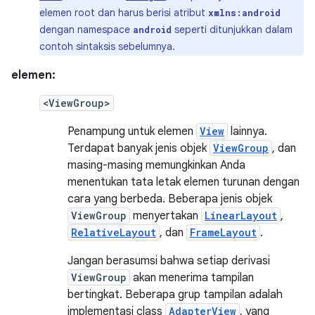
elemen root dan harus berisi atribut
xmlns:android
dengan namespace
seperti ditunjukkan dalam
android
contoh sintaksis sebelumnya.
elemen:
<ViewGroup>
Penampung untuk elemen
View
lainnya.
Terdapat banyak jenis objek
ViewGroup
, dan
masing-masing memungkinkan Anda
menentukan tata letak elemen turunan dengan
cara yang berbeda. Beberapa jenis objek
ViewGroup
menyertakan
LinearLayout
,
RelativeLayout
, dan
FrameLayout
.
Jangan berasumsi bahwa setiap derivasi
ViewGroup
akan menerima tampilan
bertingkat. Beberapa grup tampilan adalah
implementasi class
AdapterView
, yang