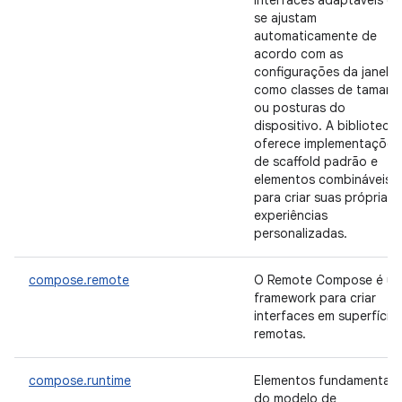
interfaces adaptáveis q
se ajustam
automaticamente de
acordo com as
configurações da janela,
como classes de tamanh
ou posturas do
dispositivo. A biblioteca
oferece implementações
de scaffold padrão e
elementos combináveis
para criar suas próprias
experiências
personalizadas.
compose.remote
O Remote Compose é u
framework para criar
interfaces em superfície
remotas.
compose.runtime
Elementos fundamentais
do modelo de