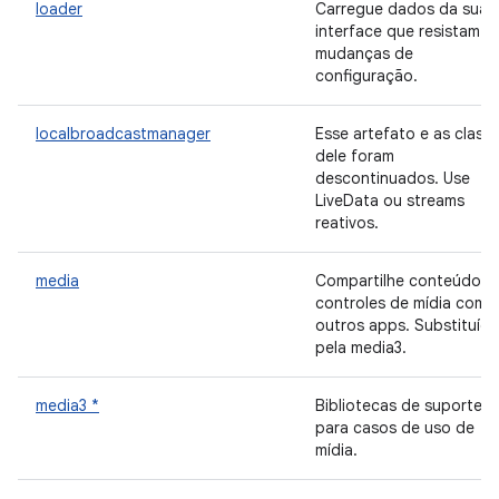
loader
Carregue dados da sua
interface que resistam a
mudanças de
configuração.
localbroadcastmanager
Esse artefato e as class
dele foram
descontinuados. Use
LiveData ou streams
reativos.
media
Compartilhe conteúdo e
controles de mídia com
outros apps. Substituída
pela media3.
media3 *
Bibliotecas de suporte
para casos de uso de
mídia.