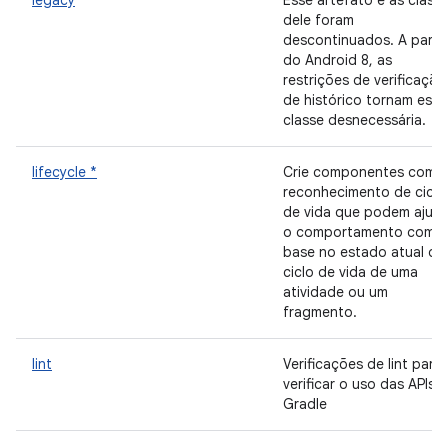
legacy
Esse artefato e as class
dele foram
descontinuados. A partir
do Android 8, as
restrições de verificação
de histórico tornam essa
classe desnecessária.
lifecycle *
Crie componentes com
reconhecimento de ciclo
de vida que podem ajust
o comportamento com
base no estado atual do
ciclo de vida de uma
atividade ou um
fragmento.
lint
Verificações de lint para
verificar o uso das APIs 
Gradle