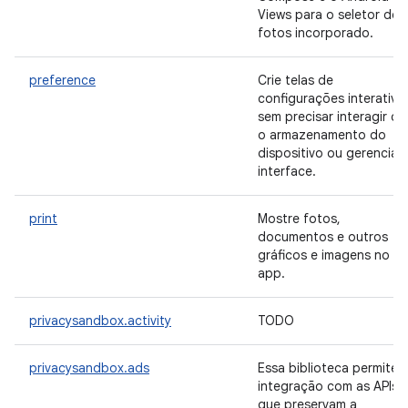
Views para o seletor de
fotos incorporado.
preference
Crie telas de
configurações interativa
sem precisar interagir c
o armazenamento do
dispositivo ou gerenciar 
interface.
print
Mostre fotos,
documentos e outros
gráficos e imagens no s
app.
privacysandbox.activity
TODO
privacysandbox.ads
Essa biblioteca permite 
integração com as APIs
que preservam a