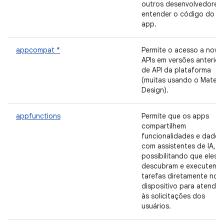
outros desenvolvedores 
entender o código do s
app.
appcompat *
Permite o acesso a nova
APIs em versões anterior
de API da plataforma
(muitas usando o Materia
Design).
appfunctions
Permite que os apps
compartilhem
funcionalidades e dados
com assistentes de IA,
possibilitando que eles
descubram e executem
tarefas diretamente no
dispositivo para atender
às solicitações dos
usuários.