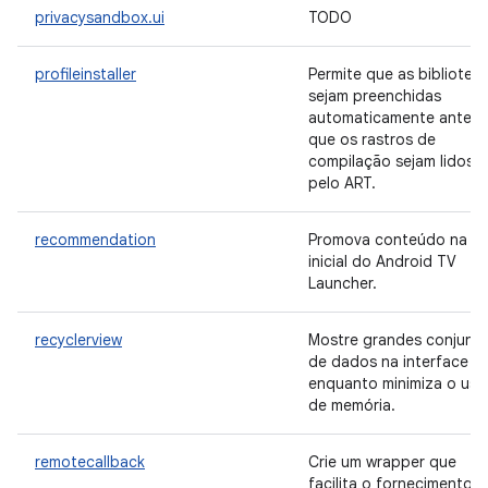
privacysandbox.ui
TODO
profileinstaller
Permite que as bibliotec
sejam preenchidas
automaticamente antes
que os rastros de
compilação sejam lidos
pelo ART.
recommendation
Promova conteúdo na te
inicial do Android TV
Launcher.
recyclerview
Mostre grandes conjunt
de dados na interface
enquanto minimiza o uso
de memória.
remotecallback
Crie um wrapper que
facilita o fornecimento 