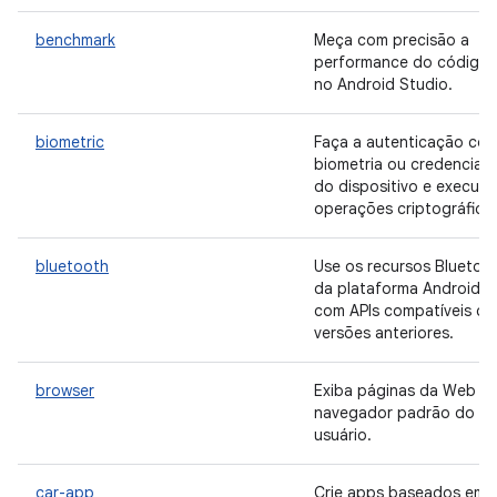
benchmark
Meça com precisão a
performance do código
no Android Studio.
biometric
Faça a autenticação co
biometria ou credenciais
do dispositivo e execute
operações criptográfica
bluetooth
Use os recursos Bluetoo
da plataforma Android
com APIs compatíveis c
versões anteriores.
browser
Exiba páginas da Web n
navegador padrão do
usuário.
car-app
Crie apps baseados em