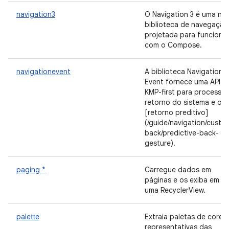
navigation3
O Navigation 3 é uma no
biblioteca de navegação
projetada para funciona
com o Compose.
navigationevent
A biblioteca Navigation
Event fornece uma API
KMP-first para processar
retorno do sistema e o
[retorno preditivo]
(/guide/navigation/custo
back/predictive-back-
gesture).
paging *
Carregue dados em
páginas e os exiba em
uma RecyclerView.
palette
Extraia paletas de cores
representativas das