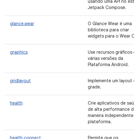
usando uma API no estilo
Jetpack Compose.
glance.wear
O Glance Wear é uma
biblioteca para criar
widgets para o Wear OS.
graphics
Use recursos gráficos e
várias versões da
Plataforma Android.
gridlayout
Implemente um layout de
grade.
health
Crie aplicativos de saúd
de alta performance de
maneira independente d
plataforma.
health.connect
Permite que os