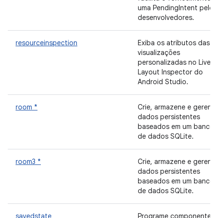
uma PendingIntent pelos
desenvolvedores.
resourceinspection
Exiba os atributos das
visualizações
personalizadas no Live
Layout Inspector do
Android Studio.
room *
Crie, armazene e gerenci
dados persistentes
baseados em um banco
de dados SQLite.
room3 *
Crie, armazene e gerenci
dados persistentes
baseados em um banco
de dados SQLite.
savedstate
Programe componentes