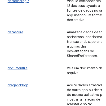
databinding *
Vincule componentes de
IU dos seus layouts a
fontes de dados no seu
app usando um formato
declarativo.
datastore
Armazene dados de for
assíncrona, consistente 
transacional, superando
algumas das
desvantagens de
SharedPreferences.
documentfile
Veja um documento de
arquivo.
draganddrop
Aceite dados arrastados
de outro app ou dentro
do mesmo aplicativo par
mostrar uma ação de
arrastar e soltar