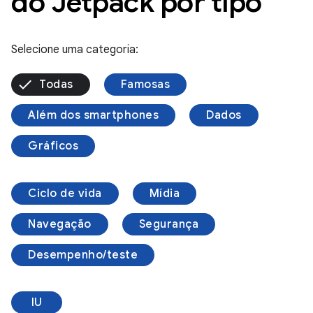
do Jetpack por tipo
Selecione uma categoria:
Todas
Famosas
Além dos smartphones
Dados
Gráficos
Ciclo de vida
Mídia
Navegação
Segurança
Desempenho/teste
IU