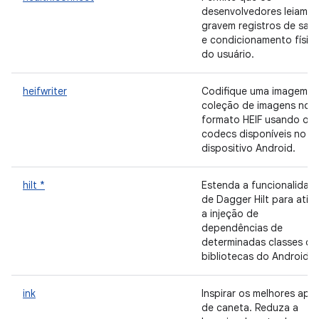
desenvolvedores leiam o
gravem registros de saú
e condicionamento físic
do usuário.
heifwriter
Codifique uma imagem o
coleção de imagens no
formato HEIF usando os
codecs disponíveis no
dispositivo Android.
hilt *
Estenda a funcionalidad
de Dagger Hilt para ativa
a injeção de
dependências de
determinadas classes da
bibliotecas do AndroidX.
ink
Inspirar os melhores app
de caneta. Reduza a