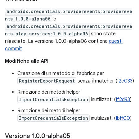
androidx.credentials.providerevents:providereve
nts:1.0.0-alpha06
e
androidx.credentials.providerevents:providereve
nts-play-services:1.0.0-alpha06
sono state
rilasciate. La versione 1.0.0-alpha06 contiene
questi
commit
.
Modifiche alle API
Creazione di un metodo di fabbrica per
RegisterExportRequest
senza il matcher (
I2e033
)
Rimozione dei metodi helper
ImportCredentialsException
inutilizzati (
If2d93
)
Rimozione dei metodi helper
ImportCredentialsException
inutilizzati (
Ibff00
)
Versione 1
.
0
.
0-alpha05