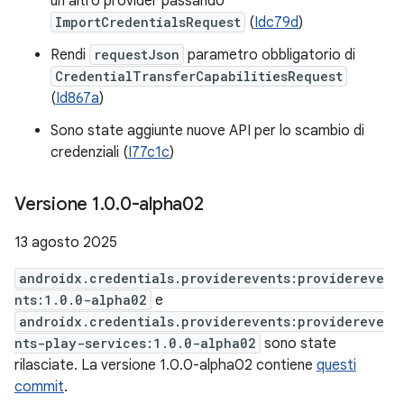
un altro provider passando
ImportCredentialsRequest
(
Idc79d
)
Rendi
requestJson
parametro obbligatorio di
CredentialTransferCapabilitiesRequest
(
Id867a
)
Sono state aggiunte nuove API per lo scambio di
credenziali (
I77c1c
)
Versione 1
.
0
.
0-alpha02
13 agosto 2025
androidx.credentials.providerevents:providereve
nts:1.0.0-alpha02
e
androidx.credentials.providerevents:providereve
nts-play-services:1.0.0-alpha02
sono state
rilasciate. La versione 1.0.0-alpha02 contiene
questi
commit
.