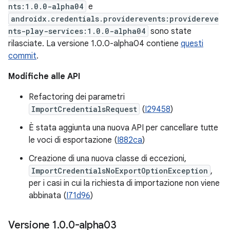
nts:1.0.0-alpha04
e
androidx.credentials.providerevents:providereve
nts-play-services:1.0.0-alpha04
sono state
rilasciate. La versione 1.0.0-alpha04 contiene
questi
commit
.
Modifiche alle API
Refactoring dei parametri
ImportCredentialsRequest
(
I29458
)
È stata aggiunta una nuova API per cancellare tutte
le voci di esportazione (
I882ca
)
Creazione di una nuova classe di eccezioni,
ImportCredentialsNoExportOptionException
,
per i casi in cui la richiesta di importazione non viene
abbinata (
I71d96
)
Versione 1
.
0
.
0-alpha03