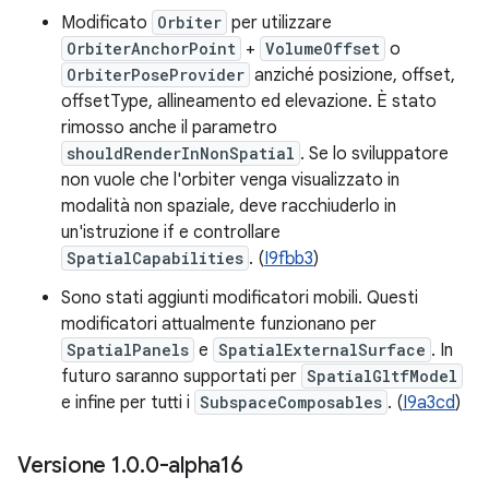
Modificato
Orbiter
per utilizzare
OrbiterAnchorPoint
+
VolumeOffset
o
OrbiterPoseProvider
anziché posizione, offset,
offsetType, allineamento ed elevazione. È stato
rimosso anche il parametro
shouldRenderInNonSpatial
. Se lo sviluppatore
non vuole che l'orbiter venga visualizzato in
modalità non spaziale, deve racchiuderlo in
un'istruzione if e controllare
SpatialCapabilities
. (
I9fbb3
)
Sono stati aggiunti modificatori mobili. Questi
modificatori attualmente funzionano per
SpatialPanels
e
SpatialExternalSurface
. In
futuro saranno supportati per
SpatialGltfModel
e infine per tutti i
SubspaceComposables
. (
I9a3cd
)
Versione 1
.
0
.
0-alpha16