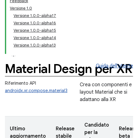
Feedback
Versione 1.0
Versione 1.0.0-alpha17
Versione 1.0.0-alpha16
Versione 1.0.0-alpha15
Versione 1.0.0-alpha14
Versione 1.0.0-alpha13
Material Design per XR
Guida dell'utente
Riferimento API
Crea con componenti e
androidx.xr.compose.material3
layout Material che si
adattano alla XR
Candidato
Ultimo
Release
Release
per la
aggiornamento
stabile
beta