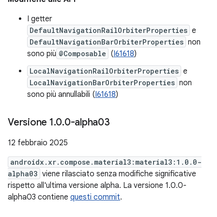
I getter
DefaultNavigationRailOrbiterProperties
e
DefaultNavigationBarOrbiterProperties
non
sono più
@Composable
(
I61618
)
LocalNavigationRailOrbiterProperties
e
LocalNavigationBarOrbiterProperties
non
sono più annullabili (
I61618
)
Versione 1
.
0
.
0-alpha03
12 febbraio 2025
androidx.xr.compose.material3:material3:1.0.0-
alpha03
viene rilasciato senza modifiche significative
rispetto all'ultima versione alpha. La versione 1.0.0-
alpha03 contiene
questi commit
.