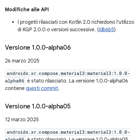
Modifiche alle API
I progetti rilasciati con Kotlin 2.0 richiedono l'utilizzo
di KGP 2.0.0 o versioni successive. (
Idb6b5
)
Versione 1
.
0
.
0-alpha06
26 marzo 2025
androidx.xr.compose.material3:material3:1.0.0-
alpha06
è stato rilasciato. La versione 1.0.0-alpha06
contiene
questi commit
.
Versione 1
.
0
.
0-alpha05
12 marzo 2025
androidx.xr.compose.material3:material3:1.0.0-
alpha05
è stato rilasciato. La versione 1.0.0-alpha05