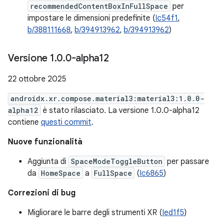
recommendedContentBoxInFullSpace
per
impostare le dimensioni predefinite (
Ic54f1
,
b/388111668
,
b/394913962
,
b/394913962
)
Versione 1
.
0
.
0-alpha12
22 ottobre 2025
androidx.xr.compose.material3:material3:1.0.0-
alpha12
è stato rilasciato. La versione 1.0.0-alpha12
contiene
questi commit
.
Nuove funzionalità
Aggiunta di
SpaceModeToggleButton
per passare
da
HomeSpace
a
FullSpace
(
Ic6865
)
Correzioni di bug
Migliorare le barre degli strumenti XR (
Ied1f5
)