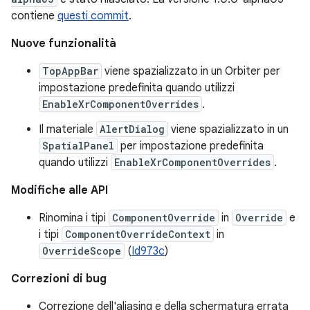
contiene
questi commit
.
Nuove funzionalità
TopAppBar
viene spazializzato in un Orbiter per
impostazione predefinita quando utilizzi
EnableXrComponentOverrides
.
Il materiale
AlertDialog
viene spazializzato in un
SpatialPanel
per impostazione predefinita
quando utilizzi
EnableXrComponentOverrides
.
Modifiche alle API
Rinomina i tipi
ComponentOverride
in
Override
e
i tipi
ComponentOverrideContext
in
OverrideScope
(
Id973c
)
Correzioni di bug
Correzione dell'aliasing e della schermatura errata