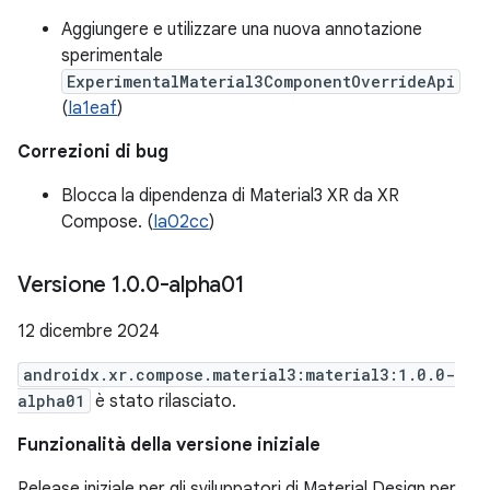
Aggiungere e utilizzare una nuova annotazione
sperimentale
ExperimentalMaterial3ComponentOverrideApi
(
Ia1eaf
)
Correzioni di bug
Blocca la dipendenza di Material3 XR da XR
Compose. (
Ia02cc
)
Versione 1
.
0
.
0-alpha01
12 dicembre 2024
androidx.xr.compose.material3:material3:1.0.0-
alpha01
è stato rilasciato.
Funzionalità della versione iniziale
Release iniziale per gli sviluppatori di Material Design per