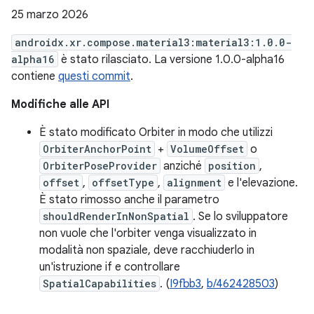
25 marzo 2026
androidx.xr.compose.material3:material3:1.0.0-
alpha16
è stato rilasciato. La versione 1.0.0-alpha16
contiene
questi commit
.
Modifiche alle API
È stato modificato Orbiter in modo che utilizzi
OrbiterAnchorPoint
+
VolumeOffset
o
OrbiterPoseProvider
anziché
position
,
offset
,
offsetType
,
alignment
e l'elevazione.
È stato rimosso anche il parametro
shouldRenderInNonSpatial
. Se lo sviluppatore
non vuole che l'orbiter venga visualizzato in
modalità non spaziale, deve racchiuderlo in
un'istruzione if e controllare
SpatialCapabilities
. (
I9fbb3
,
b/462428503
)