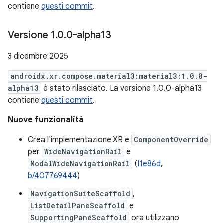
contiene
questi commit
.
Versione 1
.
0
.
0-alpha13
3 dicembre 2025
androidx.xr.compose.material3:material3:1.0.0-
alpha13
è stato rilasciato. La versione 1.0.0-alpha13
contiene
questi commit
.
Nuove funzionalità
Crea l'implementazione XR e
ComponentOverride
per
WideNavigationRail
e
ModalWideNavigationRail
(
I1e86d
,
b/407769444
)
NavigationSuiteScaffold
,
ListDetailPaneScaffold
e
SupportingPaneScaffold
ora utilizzano