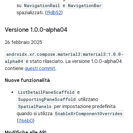
su
NavigationRail
e
NavigationBar
spazializzati. (
I9db52
)
Versione 1
.
0
.
0-alpha04
26 febbraio 2025
androidx.xr.compose.material3:material3:1.0.0-
alpha04
è stato rilasciato. La versione 1.0.0-alpha04
contiene
questi commit
.
Nuove funzionalità
ListDetailPaneScaffold
e
SupportingPaneScaffold
utilizzano
SpatialPanels
per impostazione predefinita
quando si utilizza
EnableXrComponentOverrides
(
I166b0
)
Modifiche alle API