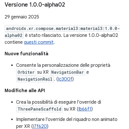
Versione 1
.
0
.
0-alpha02
29 gennaio 2025
androidx.xr.compose.material3:material3:1.0.0-
alpha02
è stato rilasciato. La versione 1.0.0-alpha02
contiene
questi commit
.
Nuove funzionalità
Consente la personalizzazione delle proprietà
Orbiter
su XR
NavigationBar
e
NavigationRail
. (
Ic300f
)
Modifiche alle API
Crea la possibilità di eseguire l'override di
ThreePaneScaffold
su XR (
Ib66f1
)
Implementare l'override del riquadro non animato
per XR (
I7f620
)