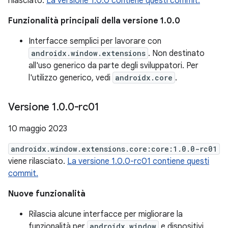
rilasciato.
La versione 1.0.0 contiene questi commit.
Funzionalità principali della versione 1.0.0
Interfacce semplici per lavorare con
androidx.window.extensions
. Non destinato
all'uso generico da parte degli sviluppatori. Per
l'utilizzo generico, vedi
androidx.core
.
Versione 1
.
0
.
0-rc01
10 maggio 2023
androidx.window.extensions.core:core:1.0.0-rc01
viene rilasciato.
La versione 1.0.0-rc01 contiene questi
commit.
Nuove funzionalità
Rilascia alcune interfacce per migliorare la
funzionalità per
androidx.window
e dispositivi