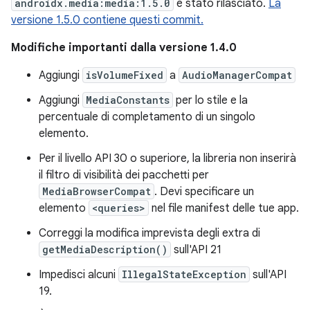
androidx.media:media:1.5.0
è stato rilasciato.
La
versione 1.5.0 contiene questi commit.
Modifiche importanti dalla versione 1.4.0
Aggiungi
isVolumeFixed
a
AudioManagerCompat
Aggiungi
MediaConstants
per lo stile e la
percentuale di completamento di un singolo
elemento.
Per il livello API 30 o superiore, la libreria non inserirà
il filtro di visibilità dei pacchetti per
MediaBrowserCompat
. Devi specificare un
elemento
<queries>
nel file manifest delle tue app.
Correggi la modifica imprevista degli extra di
getMediaDescription()
sull'API 21
Impedisci alcuni
IllegalStateException
sull'API
19.