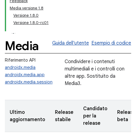
Feedback
Media versione 1.8
Versione 1.8.0
Versione 1.8.0-rc01
Media
Guida dell'utente
Esempio di codice
Riferimento API
Condividere i contenuti
androidx.media
multimediali e i controlli con
androidx.media.app
altre app. Sostituito da
androidx.media.session
Media3.
Candidato
Ultimo
Release
Release
per la
aggiornamento
stabile
beta
release