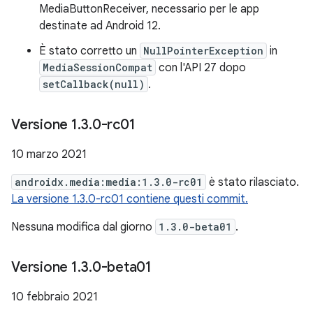
MediaButtonReceiver, necessario per le app
destinate ad Android 12.
È stato corretto un
NullPointerException
in
MediaSessionCompat
con l'API 27 dopo
setCallback(null)
.
Versione 1
.
3
.
0-rc01
10 marzo 2021
androidx.media:media:1.3.0-rc01
è stato rilasciato.
La versione 1.3.0-rc01 contiene questi commit.
Nessuna modifica dal giorno
1.3.0-beta01
.
Versione 1
.
3
.
0-beta01
10 febbraio 2021