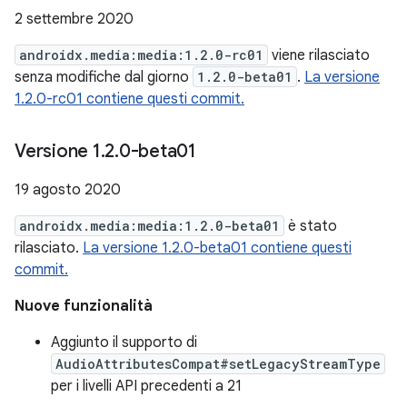
2 settembre 2020
androidx.media:media:1.2.0-rc01
viene rilasciato
senza modifiche dal giorno
1.2.0-beta01
.
La versione
1.2.0-rc01 contiene questi commit.
Versione 1
.
2
.
0-beta01
19 agosto 2020
androidx.media:media:1.2.0-beta01
è stato
rilasciato.
La versione 1.2.0-beta01 contiene questi
commit.
Nuove funzionalità
Aggiunto il supporto di
AudioAttributesCompat#setLegacyStreamType
per i livelli API precedenti a 21