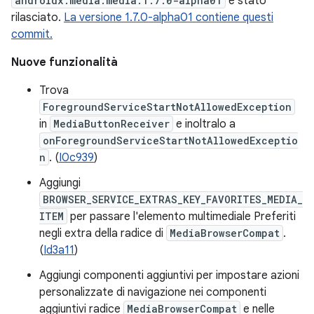
androidx.media:media:1.7.0-alpha01
è stato
rilasciato.
La versione 1.7.0-alpha01 contiene questi
commit.
Nuove funzionalità
Trova
ForegroundServiceStartNotAllowedException
in
MediaButtonReceiver
e inoltralo a
onForegroundServiceStartNotAllowedExceptio
n
. (
I0c939
)
Aggiungi
BROWSER_SERVICE_EXTRAS_KEY_FAVORITES_MEDIA_
ITEM
per passare l'elemento multimediale Preferiti
negli extra della radice di
MediaBrowserCompat
.
(
Id3a11
)
Aggiungi componenti aggiuntivi per impostare azioni
personalizzate di navigazione nei componenti
aggiuntivi radice
MediaBrowserCompat
e nelle