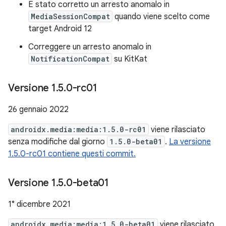
È stato corretto un arresto anomalo in
MediaSessionCompat
quando viene scelto come
target Android 12
Correggere un arresto anomalo in
NotificationCompat
su KitKat
Versione 1
.
5
.
0-rc01
26 gennaio 2022
androidx.media:media:1.5.0-rc01
viene rilasciato
senza modifiche dal giorno
1.5.0-beta01
.
La versione
1.5.0-rc01 contiene questi commit.
Versione 1
.
5
.
0-beta01
1° dicembre 2021
androidx.media:media:1.5.0-beta01
viene rilasciato