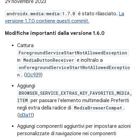
29 novembre 2023
androidx.media:media:1.7.0
è stato rilasciato.
La
versione 1.7.0 contiene questi commit.
Modifiche importanti dalla versione 1.6.0
Cattura
ForegroundServiceStartNotAllowedException
in
MediaButtonReceiver
e inoltralo a
onForegroundServiceStartNotAllowedExceptio
n
. (
I0c939
)
Aggiungi
BROWSER_SERVICE_EXTRAS_KEY_FAVORITES_MEDIA_
ITEM
per passare l'elemento multimediale Preferiti
negli extra della radice di
MediaBrowserCompat
.
(
Id3a11
)
Aggiungi componenti aggiuntivi per impostare azioni
personalizzate di navigazione nei componenti