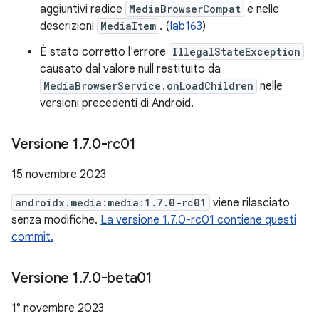
aggiuntivi radice
MediaBrowserCompat
e nelle
descrizioni
MediaItem
. (
Iab163
)
È stato corretto l'errore
IllegalStateException
causato dal valore null restituito da
MediaBrowserService.onLoadChildren
nelle
versioni precedenti di Android.
Versione 1
.
7
.
0-rc01
15 novembre 2023
androidx.media:media:1.7.0-rc01
viene rilasciato
senza modifiche.
La versione 1.7.0-rc01 contiene questi
commit.
Versione 1
.
7
.
0-beta01
1° novembre 2023