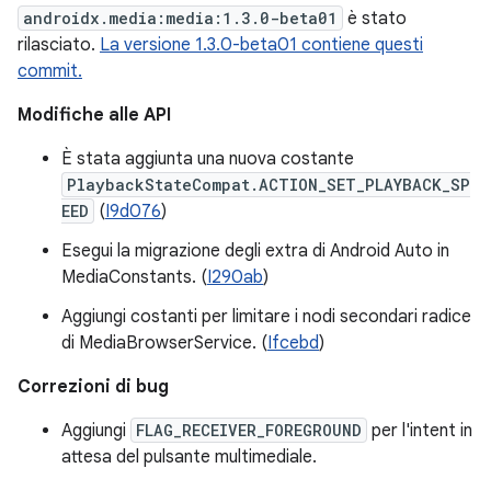
androidx.media:media:1.3.0-beta01
è stato
rilasciato.
La versione 1.3.0-beta01 contiene questi
commit.
Modifiche alle API
È stata aggiunta una nuova costante
PlaybackStateCompat.ACTION_SET_PLAYBACK_SP
EED
(
I9d076
)
Esegui la migrazione degli extra di Android Auto in
MediaConstants. (
I290ab
)
Aggiungi costanti per limitare i nodi secondari radice
di MediaBrowserService. (
Ifcebd
)
Correzioni di bug
Aggiungi
FLAG_RECEIVER_FOREGROUND
per l'intent in
attesa del pulsante multimediale.