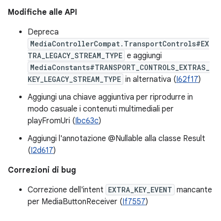
Modifiche alle API
Depreca
MediaControllerCompat.TransportControls#EX
TRA_LEGACY_STREAM_TYPE
e aggiungi
MediaConstants#TRANSPORT_CONTROLS_EXTRAS_
KEY_LEGACY_STREAM_TYPE
in alternativa (
I62f17
)
Aggiungi una chiave aggiuntiva per riprodurre in
modo casuale i contenuti multimediali per
playFromUri (
Ibc63c
)
Aggiungi l'annotazione @Nullable alla classe Result
(
I2d617
)
Correzioni di bug
Correzione dell'intent
EXTRA_KEY_EVENT
mancante
per MediaButtonReceiver (
If7557
)